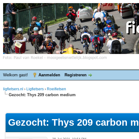
Welkom gast!
Aanmelden
Registreren
ligfietsers.nl
›
Ligfietsers
›
Roeifietsen
Gezocht: Thys 209 carbon medium
elde waardering is 0
Gezocht: Thys 209 carbon 