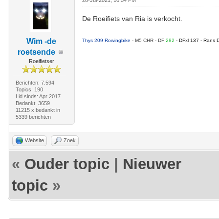
28-Jul-2021, 10:54 PM
De Roeifiets van Ria is verkocht.
Wim -de
Thys 209 Rowingbike
- M5 CHR - DF
282
- DFxl 137 - Rans 
roetsende
Roeifietser
Berichten: 7.594
Topics: 190
Lid sinds: Apr 2017
Bedankt: 3659
11215 x bedankt in
5339 berichten
Website
Zoek
«
Ouder topic
|
Nieuwer
topic
»