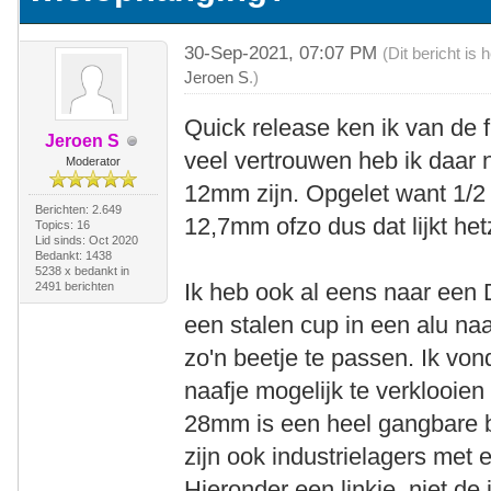
30-Sep-2021, 07:07 PM
(Dit bericht is
Jeroen S
.)
Quick release ken ik van de fi
Jeroen S
veel vertrouwen heb ik daar n
Moderator
12mm zijn. Opgelet want 1/2 
Berichten: 2.649
12,7mm ofzo dus dat lijkt het
Topics: 16
Lid sinds: Oct 2020
Bedankt: 1438
5238 x bedankt in
Ik heb ook al eens naar een D
2491 berichten
een stalen cup in een alu na
zo'n beetje te passen. Ik vo
naafje mogelijk te verklooien
28mm is een heel gangbare b
zijn ook industrielagers met e
Hieronder een linkje, niet de