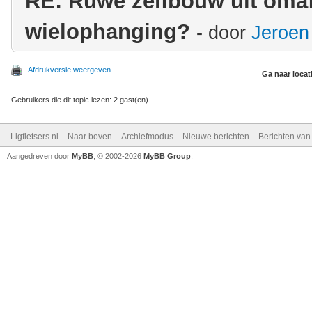
RE: Ruwe zelfbouw uit omafi
wielophanging?
- door
Jeroen
Afdrukversie weergeven
Ga naar locat
Gebruikers die dit topic lezen: 2 gast(en)
Ligfietsers.nl
Naar boven
Archiefmodus
Nieuwe berichten
Berichten va
Aangedreven door
MyBB
, © 2002-2026
MyBB Group
.