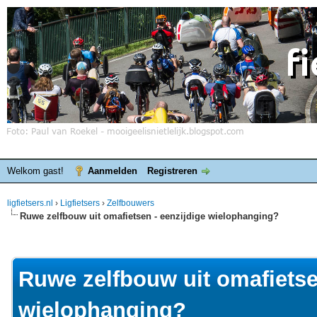
Welkom gast!
Aanmelden
Registreren
ligfietsers.nl
›
Ligfietsers
›
Zelfbouwers
Ruwe zelfbouw uit omafietsen - eenzijdige wielophanging?
elde waardering is 0
Ruwe zelfbouw uit omafietse
wielophanging?