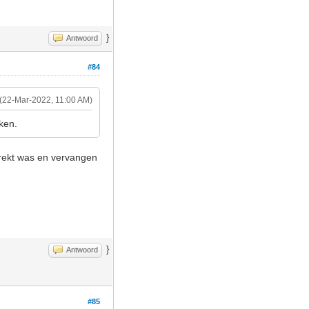
}
Antwoord
#84
(22-Mar-2022, 11:00 AM)
aken.
gerekt was en vervangen
}
Antwoord
#85