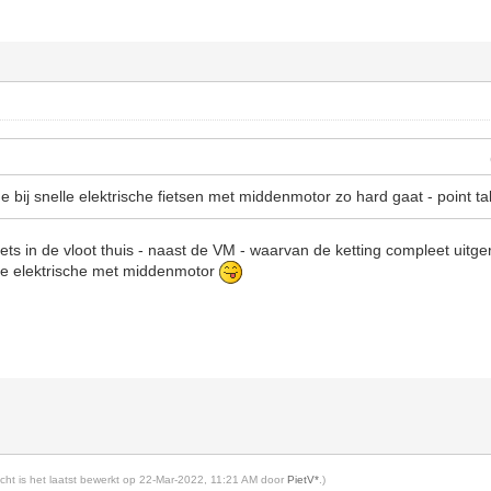
age bij snelle elektrische fietsen met middenmotor zo hard gaat - point t
iets in de vloot thuis - naast de VM - waarvan de ketting compleet uit
 de elektrische met middenmotor
richt is het laatst bewerkt op 22-Mar-2022, 11:21 AM door
PietV*
.)