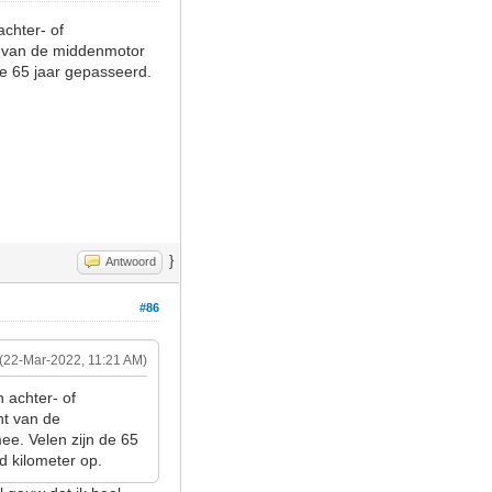
achter- of
ht van de middenmotor
de 65 jaar gepasseerd.
}
Antwoord
#86
(22-Mar-2022, 11:21 AM)
n achter- of
ht van de
ee. Velen zijn de 65
d kilometer op.