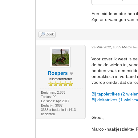
Een middenmotor heb ik n
Zijn er ervaringen van 
Zoek
22-Mar-2022, 10:55 AM
(Dit be
Voor zover ik weet is e
de beide wielen in, van
hebben vaak een midden
Roepers
onpraktisch in verband 
Kilometervreter
voorop omdat dat de loc
Berichten: 2.883
Bij tapoletrikes (2 wielen
Topics: 90
Bij deltatrikes (1 wiel vo
Lid sinds: Apr 2017
Bedankt: 3087
3333 x bedankt in 1413
berichten
Groet,
Marco -haakjesziekte- 