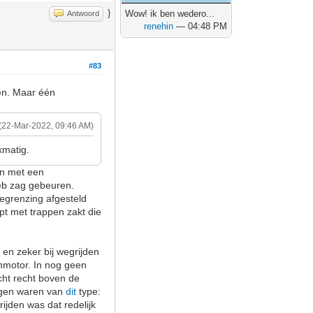
}
Wow! ik ben wedero...
Antwoord
renehin
— 04:48 PM
#83
ken. Maar één
(22-Mar-2022, 09:46 AM)
jkmatig.
en met een
heb zag gebeuren.
begrenzing afgesteld
pt met trappen zakt die
 en zeker bij wegrijden
enmotor. In nog geen
cht recht boven de
ingen waren van
dit
type:
jden was dat redelijk