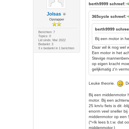
berth9999 schreef:
Jolsas
365cycle schreef:
Opstapper
berth9999 schree
Berichten: 7
Topics: 0
Bij een motor in he
Lid sinds: Mar 2022
Bedankt: 3
Daar wil ik nog wel w
3 x bedankt in 1 berichten
Een motor in het ach
Stevige mannenbenen
op eigen kracht moe
gelijkmatig z'n verm
Leuke theorie.
De 
Bij een middenmotor h
motor. Bij een achter
25 km/u fiets is dit -b
enorm veel sneller bi
middenmotor op een 
(*=Ik lees b.t.w. dat o
middenmotor.)