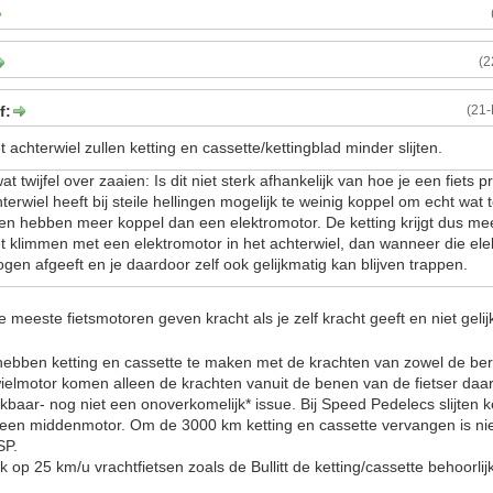
(2
f:
(21
t achterwiel zullen ketting en cassette/kettingblad minder slijten.
at twijfel over zaaien: Is dit niet sterk afhankelijk van hoe je een fiets 
terwiel heeft bij steile hellingen mogelijk te weinig koppel om echt wat 
 hebben meer koppel dan een elektromotor. De ketting krijgt dus meer
t klimmen met een elektromotor in het achterwiel, dan wanneer die ele
ogen afgeeft en je daardoor zelf ook gelijkmatig kan blijven trappen.
meeste fietsmotoren geven kracht als je zelf kracht geeft en niet geli
ebben ketting en cassette te maken met de krachten van zowel de beri
wielmotor komen alleen de krachten vanuit de benen van de fietser daar
lijkbaar- nog niet een onoverkomelijk* issue. Bij Speed Pedelecs slijten 
j een middenmotor. Om de 3000 km ketting en cassette vervangen is ni
SP.
ok op 25 km/u vrachtfietsen zoals de Bullitt de ketting/cassette behoorlijk