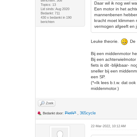
Berichten: 308
Daar wil ik nog wel wat
Topics: 13
Een motor in het achte
Lid sinds: Aug 2020
Bedankt: 711
mannenbenen hebben me
430 x bedankt in 190
kracht moet klimmen m
berichten
vermogen afgeeft en je
Leuke theorie.
De m
Bij een middenmotor he
Bij een achterwielmotor
fiets is dit -blijkbaar-
sneller bij een midden
een SP.
(*=Ik lees b.t.w. dat ook
middenmotor.)
Zoek
PietV*
,
365cycle
Bedankt door:
22-Mar-2022, 10:12 AM