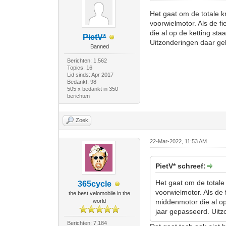
Het gaat om de totale kr
voorwielmotor. Als de f
die al op de ketting st
PietV*
Uitzonderingen daar gel
Banned
Berichten: 1.562
Topics: 16
Lid sinds: Apr 2017
Bedankt: 98
505 x bedankt in 350
berichten
Zoek
22-Mar-2022, 11:53 AM
PietV* schreef:
Het gaat om de totale 
365cycle
voorwielmotor. Als de
the best velomobile in the
world
middenmotor die al op
jaar gepasseerd. Uitz
Berichten: 7.184