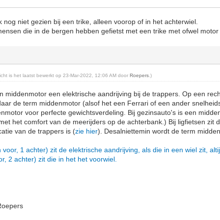
og niet gezien bij een trike, alleen voorop of in het achterwiel.
mensen die in de bergen hebben gefietst met een trike met ofwel motor
richt is het laatst bewerkt op 23-Mar-2022, 12:06 AM door
Roepers
.)
en middenmotor een elektrische aandrijving bij de trappers. Op een recht
daar de term middenmotor (alsof het een Ferrari of een ander snelheids
motor voor perfecte gewichtsverdeling. Bij gezinsauto's is een midde
met het comfort van de meerijders op de achterbank.) Bij ligfietsen zi
atie van de trappers is (
zie hier
). Desalniettemin wordt de term midd
 voor, 1 achter) zit de elektrische aandrijving, als die in een wiel zit, alti
or, 2 achter) zit die in het het voorwiel.
Roepers