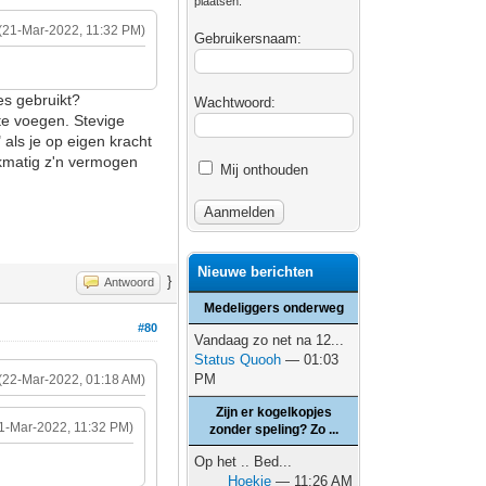
plaatsen.
(21-Mar-2022, 11:32 PM)
Gebruikersnaam:
cies gebruikt?
Wachtwoord:
 te voegen. Stevige
als je op eigen kracht
jkmatig z'n vermogen
Mij onthouden
Nieuwe berichten
}
Antwoord
Medeliggers onderweg
#80
Vandaag zo net na 12...
Status Quooh
— 01:03
PM
(22-Mar-2022, 01:18 AM)
Zijn er kogelkopjes
1-Mar-2022, 11:32 PM)
zonder speling? Zo ...
Op het .. Bed...
Hoekie
— 11:26 AM