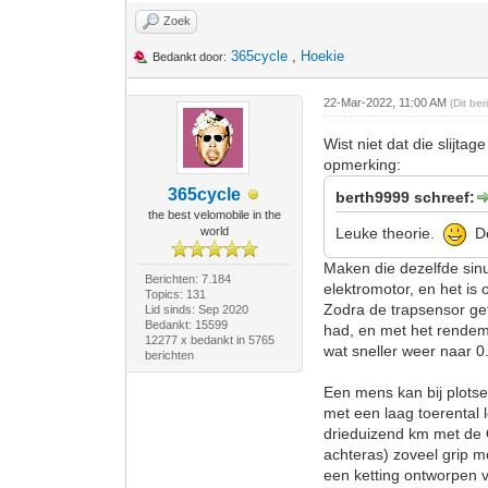
Zoek
365cycle
,
Hoekie
Bedankt door:
22-Mar-2022, 11:00 AM
(Dit be
Wist niet dat die slijta
opmerking:
365cycle
berth9999 schreef:
the best velomobile in the
world
Leuke theorie.
De 
Maken die dezelfde sinu
Berichten: 7.184
elektromotor, en het is
Topics: 131
Zodra de trapsensor get
Lid sinds: Sep 2020
Bedankt: 15599
had, en met het rendeme
12277 x bedankt in 5765
wat sneller weer naar 0
berichten
Een mens kan bij plotsel
met een laag toerental 
drieduizend km met de 
achteras) zoveel grip m
een ketting ontworpen 