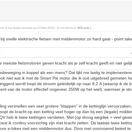
richt is het laatst bewerkt op 22-Mar-2022, 11:04 AM door
365cycle
.)
ge bij snelle elektrische fietsen met middenmotor zo hard gaat - point ta
meeste fietsmotoren geven kracht als je zelf kracht geeft en niet geli
sbeweging in koppel als een mens? Dat lijkt me lastig te implementer
 ook niet wat ik met de Smart Pie motor die ik ooit uitgebreid gemeten 
riggerd wordt loopt de stroom geleidelijk op naar 8,2 A (waarop ik de 
nt van de motor effectief ongeveer 250W op het wiel), wanneer je sto
.
ing versnellen een veel grotere "klappen" in de kettinglijn veroorzaken,
loopt de kracht op een ketting veel hoger op dan bij een (legale) midd
QV heb ik twee kettingen versleten. Met (op droog wegdek + veel gewi
oest ik continu voorzichtig zijn met kracht zetten. De laatste twee kett
voor e-bikes met een middenmotor dus. Door met voornoemd beleid te ri