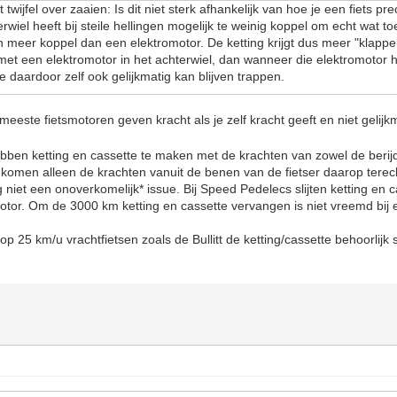
 twijfel over zaaien: Is dit niet sterk afhankelijk van hoe je een fiets pr
rwiel heeft bij steile hellingen mogelijk te weinig koppel om echt wat t
er koppel dan een elektromotor. De ketting krijgt dus meer "klappen
et een elektromotor in het achterwiel, dan wanneer die elektromotor he
 daardoor zelf ook gelijkmatig kan blijven trappen.
eeste fietsmotoren geven kracht als je zelf kracht geeft en niet gelijk
bben ketting en cassette te maken met de krachten van zowel de berijd
 komen alleen de krachten vanuit de benen van de fietser daarop terec
 nog niet een onoverkomelijk* issue. Bij Speed Pedelecs slijten ketting en
motor. Om de 3000 km ketting en cassette vervangen is niet vreemd bi
 op 25 km/u vrachtfietsen zoals de Bullitt de ketting/cassette behoorlijk s