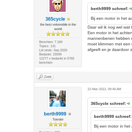
berth9999 schreef:
Bij een motor in het ac
365cycle
the best velomobile in the
Daar wil ik nog wel wat t
world
Een motor in het achterw
mannenbenen hebben mee
Berichten: 7.184
moet klimmen met een el
Topics: 131
afgeeft en je daardoor z
Lid sinds: Sep 2020
Bedankt: 15599
12277 x bedankt in 5765
berichten
Zoek
22-Mar-2022, 09:46 AM
365cycle schreef:
berth9999
berth9999 schreef:
Toerder
Bij een motor in het 