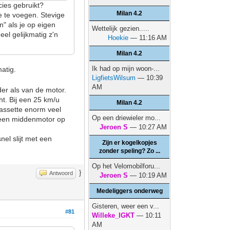
ecies gebruikt?
Milan 4.2
oe te voegen. Stevige
" als je op eigen
Wettelijk gezien.....
el gelijkmatig z'n
Hoekie
— 11:16 AM
Milan 4.2
Ik had op mijn woon-...
matig.
LigfietsWilsum
— 10:39
AM
er als van de motor.
ht. Bij een 25 km/u
Milan 4.2
 cassette enorm veel
Op een driewieler mo...
j een middenmotor op
Jeroen S
— 10:27 AM
nel slijt met een
Zijn er kogelkopjes
zonder speling? Zo ...
Op het Velomobilforu...
}
Antwoord
Jeroen S
— 10:19 AM
Medeliggers onderweg
Gisteren, weer een v...
#81
Willeke_IGKT
— 10:11
AM