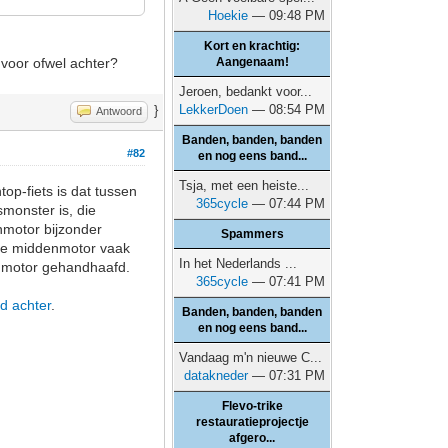
Hoekie
— 09:48 PM
Kort en krachtig:
 voor ofwel achter?
Aangenaam!
Jeroen, bedankt voor...
LekkerDoen
— 08:54 PM
}
Antwoord
Banden, banden, banden
#82
en nog eens band...
Tsja, met een heiste...
op-fiets is dat tussen
365cycle
— 07:44 PM
monster is, die
nmotor bijzonder
Spammers
t de middenmotor vaak
In het Nederlands ...
enmotor gehandhaafd.
365cycle
— 07:41 PM
jd achter
.
Banden, banden, banden
en nog eens band...
Vandaag m'n nieuwe C...
datakneder
— 07:31 PM
Flevo-trike
restauratieprojectje
afgero...