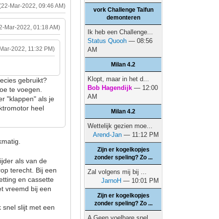
(22-Mar-2022, 09:46 AM)
vork Challenge Taifun
demonteren
2-Mar-2022, 01:18 AM)
Ik heb een Challenge...
Status Quooh
— 08:56
-Mar-2022, 11:32 PM)
AM
Milan 4.2
Klopt, maar in het d...
precies gebruikt?
Bob Hagendijk
— 12:00
toe te voegen.
AM
 "klappen" als je
ktromotor heel
Milan 4.2
Wettelijk gezien moe...
Arend-Jan
— 11:12 PM
jkmatig.
Zijn er kogelkopjes
zonder speling? Zo ...
jder als van de
op terecht. Bij een
Zal volgens mij bij ...
ketting en cassette
JarnoH
— 10:01 PM
et vreemd bij een
Zijn er kogelkopjes
zonder speling? Zo ...
 snel slijt met een
A Geen voelbare spel...