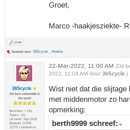
Groet,
Marco -haakjesziekte- 
Zoek
365cycle
,
Hoekie
Bedankt door:
22-Mar-2022, 11:00 AM
(Dit b
2022, 11:04 AM door
365cycle
.)
Wist niet dat die slijtage 
365cycle
the best velomobile in
met middenmotor zo hard
the world
opmerking:
Berichten: 7.181
Topics: 131
Lid sinds: Sep 2020
berth9999 schreef:
Bedankt: 15596
12270 x bedankt in