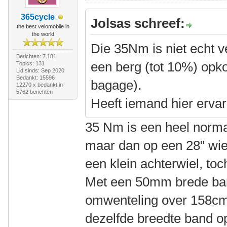
365cycle
Jolsas schreef:
the best velomobile in
the world
Die 35Nm is niet echt ve
Berichten: 7.181
een berg (tot 10%) opko
Topics: 131
Lid sinds: Sep 2020
Bedankt: 15596
bagage).
12270 x bedankt in
5762 berichten
Heeft iemand hier erva
35 Nm is een heel norma
maar dan op een 28" wiel
een klein achterwiel, t
Met een 50mm brede band
omwenteling over 158cm 
dezelfde breedte band 