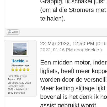
Grappig, ik schakel juist
(om al die Stromers met 
te halen).
Zoek
22-Mar-2022, 12:50 PM
(Dit 
2022, 01:16 PM door
Hoekie
.)
Een midden motor, inder
Hoekie
Kilometervreter
ligfiets, heeft meer kopp
Berichten: 2.403
worden door de versnell
Topics: 137
Lid sinds: May 2018
Bedankt: 8785
Meer ketting slijtage lij
3987 x bedankt in
1847 berichten
bovenal is het denk ik h
assist gebruikt wordt.