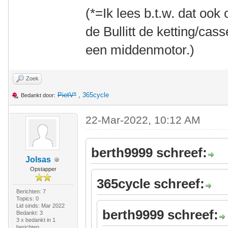
(*=Ik lees b.t.w. dat ook
de Bullitt de ketting/cass
een middenmotor.)
Zoek
PietV*
,
365cycle
Bedankt door:
22-Mar-2022, 10:12 AM
berth9999 schreef:
Jolsas
Opstapper
365cycle schreef:
Berichten: 7
Topics: 0
Lid sinds: Mar 2022
berth9999 schreef:
Bedankt: 3
3 x bedankt in 1
berichten