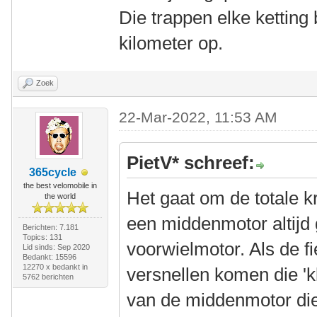
Die trappen elke ketting
kilometer op.
Zoek
22-Mar-2022, 11:53 AM
PietV* schreef:
365cycle
the best velomobile in
Het gaat om de totale kr
the world
een middenmotor altijd g
Berichten: 7.181
Topics: 131
voorwielmotor. Als de fi
Lid sinds: Sep 2020
Bedankt: 15596
12270 x bedankt in
versnellen komen die '
5762 berichten
van de middenmotor die 