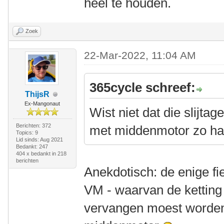
heel te houden.
Zoek
22-Mar-2022, 11:04 AM
365cycle schreef:
ThijsR
Ex-Mangonaut
Wist niet dat die slijtage
Berichten: 372
met middenmotor zo hard
Topics: 9
Lid sinds: Aug 2021
Bedankt: 247
404 x bedankt in 218
berichten
Anekdotisch: de enige fie
VM - waarvan de ketting
vervangen moest worden, 