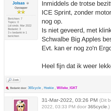
Inmiddels de trotse bezi
Jolsas
Opstapper
ICE Sprint, zonder motor. 
Berichten: 7
nog op.
Topics: 0
Lid sinds: Mar 2022
Is niet geveerd, met klin
Bedankt: 3
3 x bedankt in 1
berichten
Schwalbe Big Apples best
Evt. kan er nog zo'n Ergo
Heel fijn dat ik weer lek
Zoek
365cycle
,
Hoekie
,
Willeke_IGKT
Bedankt door:
31-Mar-2022, 03:26 PM
(Dit 
2022, 03:33 PM door
365cycle
.)