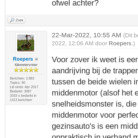
ofwel achter?
Zoek
22-Mar-2022, 10:55 AM
(Dit 
2022, 12:06 AM door
Roepers
.)
Voor zover ik weet is e
Roepers
Kilometervreter
aandrijving bij de trappe
Berichten: 2.883
tussen de beide wielen i
Topics: 90
Lid sinds: Apr 2017
middenmotor (alsof het e
Bedankt: 3087
3333 x bedankt in
1413 berichten
snelheidsmonster is, di
middenmotor voor perfec
gezinsauto's is een mid
onpraktisch in verband 