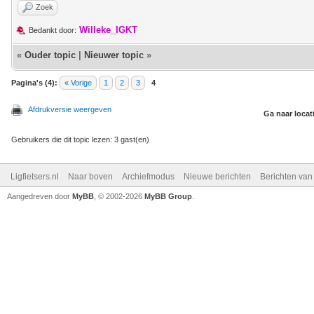
Zoek
Willeke_IGKT
Bedankt door:
«
Ouder topic
|
Nieuwer topic
»
Pagina's (4):
« Vorige
1
2
3
4
Afdrukversie weergeven
Ga naar locat
Gebruikers die dit topic lezen: 3 gast(en)
Ligfietsers.nl
Naar boven
Archiefmodus
Nieuwe berichten
Berichten va
Aangedreven door
MyBB
, © 2002-2026
MyBB Group
.