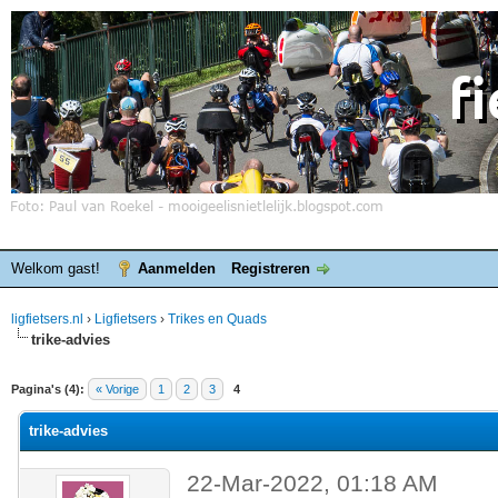
Welkom gast!
Aanmelden
Registreren
ligfietsers.nl
›
Ligfietsers
›
Trikes en Quads
trike-advies
elde waardering is 0
Pagina's (4):
« Vorige
1
2
3
4
trike-advies
22-Mar-2022, 01:18 AM