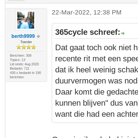
22-Mar-2022, 12:38 PM
365cycle schreef:
berth9999
Toerder
Dat gaat toch ook niet 
Berichten: 308
recente rit met een spe
Topics: 13
Lid sinds: Aug 2020
dat ik heel weinig schak
Bedankt: 711
430 x bedankt in 190
berichten
duurvermogen was nodig,
Daar komt die gedachte 
kunnen blijven" dus vand
want die had een achte