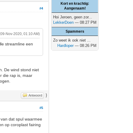
Kort en krachtig:
Aangenaam!
#4
Hoi Jeroen, geen zor...
LekkerDoen
— 08:27 PM
Spammers
(09-Nov-2020, 01:10 AM)
Zo weet ik ook niet ...
lle streamline een
Hardloper
— 08:26 PM
h. De wind stond niet
r die rap is, maar
mogen.
}
Antwoord
#5
s van dat spul waarmee
 op coroplast fairing