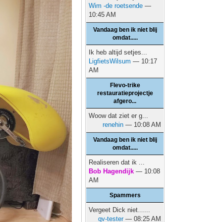
Wim -de roetsende
—
10:45 AM
Vandaag ben ik niet blij
omdat.....
Ik heb altijd setjes...
LigfietsWilsum
— 10:17
AM
Flevo-trike
restauratieprojectje
afgero...
Woow dat ziet er g...
renehin
— 10:08 AM
Vandaag ben ik niet blij
omdat.....
Realiseren dat ik ...
Bob Hagendijk
— 10:08
AM
Spammers
Vergeet Dick niet…...
qv-tester
— 08:25 AM