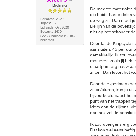
Moderator
De meeste materialen die
die beide harde delen ve
Berichten: 2.643
de weg zit. Dan moet je 
Topics: 16
De lijn van de bovenzijd
Lid sinds: Oct 2020
niet op het schouder de
Bedankt: 1430
5225 x bedankt in 2486
berichten
Doordat de Kingcycle neu
aansluiten. 45 per uur b
gemakkelijk. Ik zou ove
monteren zoals jij hebt 
staartpunt erg nauw aans
zitten. Dan levert het w
Door de experimenteren 
zitten/sturen, kun je u
bijvoorbeeld naast het 
punt van het trappen te
Idem aan de zijkant. Me
dan ook zal de aansluit
Ik zou overigens erg vo
Dat kon wel eens heftig
zijwaartse druk te verw