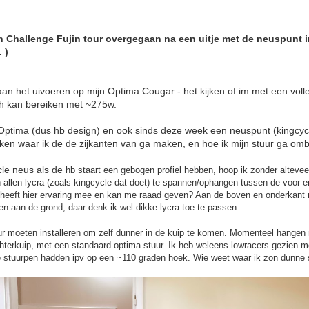
een Challenge Fujin tour overgegaan na een uitje met de neuspunt 
 )
an het uivoeren op mijn Optima Cougar - het kijken of im met een voll
ph kan bereiken met ~275w.
 Optima (dus hb design) en ook sinds deze week een neuspunt (kingcyc
eken waar ik de de zijkanten van ga maken, en hoe ik mijn stuur ga o
le neus als de
hb staart een gebogen profiel hebben, hoop ik zonder altevee
n allen lycra (zoals kingcycle dat doet) te spannen/ophangen tussen de voor e
e heeft hier ervaring mee en kan me raaad geven? Aan de boven en onderkant
ten aan de grond, daar denk ik wel dikke lycra toe te passen.
ur moeten installeren om zelf dunner in de kuip te komen. Momenteel hangen 
hterkuip, met een standaard optima stuur. Ik heb weleens lowracers gezien m
de stuurpen hadden ipv op een ~110 graden hoek. Wie weet waar ik zon dunne