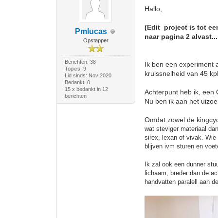
Hallo,
(Edit project is tot 
Pmlucas
naar pagina 2 alvast....
Opstapper
Berichten: 38
Ik ben een experiment a
Topics: 9
kruissnelheid van 45 k
Lid sinds: Nov 2020
Bedankt: 0
15 x bedankt in 12
Achterpunt heb ik, een
berichten
Nu ben ik aan het uizo
Omdat zowel de kingcyc
wat steviger materiaal da
sirex, lexan of vivak. Wi
blijven ivm sturen en voe
Ik zal ook een dunner stu
lichaam, breder dan de ac
handvatten paralell aan 