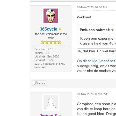
10-Nov-2020, 02:06 AM
Welkom!
365cycle
Pmlucas schreef:
the best velomobile in the
world
Ik ben een experiment
kruissnelheid van 45
Berichten: 7.181
Ja, dat kan. En wel har
Topics: 131
Lid sinds: Sep 2020
Bedankt: 15596
Op dit stukje (vanaf het 
12270 x bedankt in 5762
supergunstig, en dit wa
berichten
zeker niet de snelste v
Zoek
10-Nov-2020, 05:18 PM
Coroplast, een soort pl
van die te koop bordje
is een goed idee. Dat g
Jeroen S