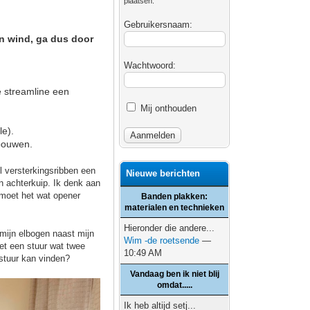
plaatsen.
Gebruikersnaam:
in wind, ga dus door
Wachtwoord:
e streamline een
Mij onthouden
le).
mbouwen.
l versterkingsribben een
Nieuwe berichten
n achterkuip. Ik denk aan
 moet het wat opener
Banden plakken:
materialen en technieken
Hieronder die andere...
mijn elbogen naast mijn
Wim -de roetsende
—
et een stuur wat twee
10:49 AM
 stuur kan vinden?
Vandaag ben ik niet blij
omdat.....
Ik heb altijd setj...