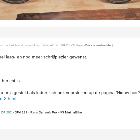
ericht is het laatst bewerkt op 09-Nov-2020, 08:20 PM door
Wim -de roetsende
.)
el lees- en nog meer schrijfplezier gewenst.
 bericht is.
p prijs gesteld als leden zich ook voorstellen op de pagina 'Nieuw hier?
rum-2.html
- DF
282
- DFxl 137 - Rans Dynamik Pro - M5 MinimalBike