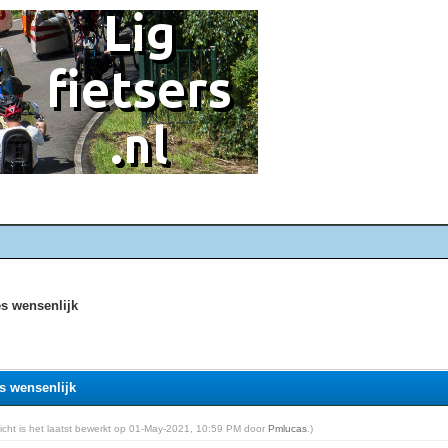
es wensenlijk
es wensenlijk
ericht is het laatst bewerkt op 01-May-2021, 10:59 PM door
Pmlucas
.)