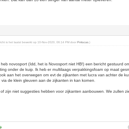
ericht is het laatst bewerkt op 10-Nov-2020, 06:14 PM door
Pmlucas
.)
k heb novosport (Idd, het is Novosport niet HB!) een bericht gestuurd om 
hting onder de kuip. Ik heb er multilaags verpakkingsfoam op maat ge
en ook aan het overwegen om evt de zijkanten met lucra van achter de ku
via de klein gleuven aan de zijkanten in kan komen.
of zijn niet suggesties hebben voor zijkanten aanbouwen. We zullen zi