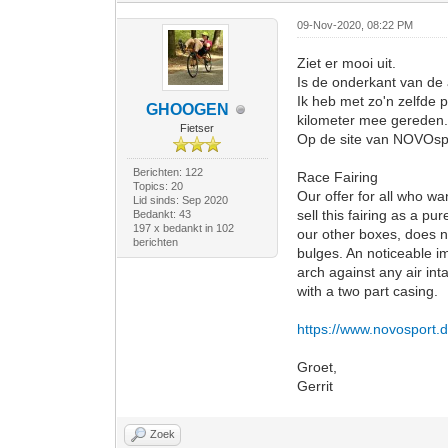
09-Nov-2020, 08:22 PM
Ziet er mooi uit.
Is de onderkant van de 
Ik heb met zo'n zelfde 
GHOOGEN
kilometer mee gereden
Fietser
Op de site van NOVOspor
Berichten: 122
Race Fairing
Topics: 20
Our offer for all who w
Lid sinds: Sep 2020
sell this fairing as a p
Bedankt: 43
197 x bedankt in 102
our other boxes, does n
berichten
bulges. An noticeable i
arch against any air int
with a two part casing.
https://www.novosport.
Groet,
Gerrit
Zoek