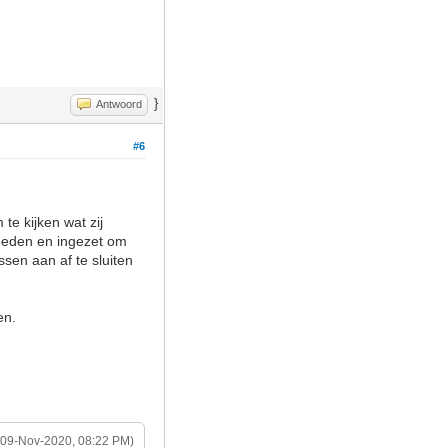
}
Antwoord
#6
te kijken wat zij
sneden en ingezet om
ssen aan af te sluiten
en.
(09-Nov-2020, 08:22 PM)