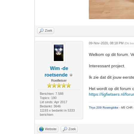
Zoek
09-Nov-2020, 08:18 PM
(Dit b
Welkom op dit forum. Ve
Interessant project.
Wim -de
roetsende
Ik zie dat dit jouw eerste
Roeifietser
Het wordt op dit forum o
Berichten: 7.588
https://ligfietsers.nl/fo
Topics: 190
Lid sinds: Apr 2017
Bedankt: 3646
Thys 209 Rowingbike
- M5 CHR 
11193 x bedankt in 5333
berichten
Website
Zoek