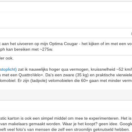
 aan het uivoeren op mijn Optima Cougar - het kijken of im met een vo
 kph kan bereiken met ~275w.
der ook.
stoplicht)
zat ik nauwelijks hoger qua vermogen, kruissnelheid ~52 km/
s met een QuattroVelo+. Da's een zware (35 kg) en praktische vierwiele
elomobiel. Er zijn (tadpole) velomobielen die 60+ gaan met minder ver
astic karton is ook een simpel middel om mee te experimenteren. Het i
s van makelaars gemaakt worden. Waar je het koopt? geen idee. Googlen
eeft veel foto's van mensen die zelf een stroomlijn geknutseld hebben.