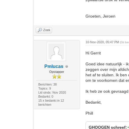
Groeten, Jeroen
Zoek
10-Nov-2020, 05:47 PM
(Dit b
Hi Gerrit
Goed idee natuurlijk - i
Pmlucas
zeggen over mijn afdic
Opstapper
het af te sluiten. Ik b
om te voorkomen dat er 
Berichten: 38
Topics: 9
Ik heb ze ook gevraagd 
Lid sinds: Nov 2020
Bedankt: 0
15 x bedankt in 12
Bedankt,
berichten
Phill
GHOOGEN schreef: