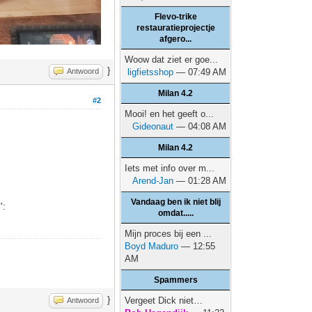
Flevo-trike
restauratieprojectje
afgero...
Woow dat ziet er goe...
}
ligfietsshop
— 07:49 AM
Antwoord
Milan 4.2
#2
Mooi! en het geeft o...
Gideonaut
— 04:08 AM
Milan 4.2
Iets met info over m...
Arend-Jan
— 01:28 AM
Vandaag ben ik niet blij
':
omdat.....
Mijn proces bij een ...
Boyd Maduro
— 12:55
AM
Spammers
}
Vergeet Dick niet…
Antwoord