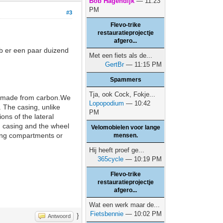
Bob Hagendijk
— 11:23
PM
#3
Flevo-trike
restauratieprojectje
afgero...
eb er een paar duizend
Met een fiets als de...
GertBr
— 11:15 PM
Spammers
Tja, ook Cock, Fokje...
 if made from carbon.We
Lopopodium
— 10:42
. The casing, unlike
PM
ns of the lateral
d casing and the wheel
Velomobielen voor lange
owing compartments or
mensen.
Hij heeft proef ge...
365cycle
— 10:19 PM
Flevo-trike
restauratieprojectje
afgero...
Wat een werk maar de...
Fietsbennie
— 10:02 PM
}
Antwoord