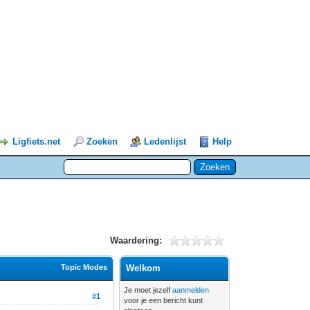
Ligfiets.net
Zoeken
Ledenlijst
Help
Waardering:
Topic Modes
Welkom
Je moet jezelf
aanmelden
#1
voor je een bericht kunt