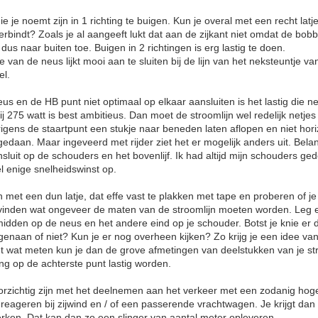
 je noemt zijn in 1 richting te buigen. Kun je overal met een recht latj
rbindt? Zoals je al aangeeft lukt dat aan de zijkant niet omdat de bobb
dus naar buiten toe. Buigen in 2 richtingen is erg lastig te doen.
e van de neus lijkt mooi aan te sluiten bij de lijn van het neksteuntje v
el.
s en de HB punt niet optimaal op elkaar aansluiten is het lastig die net
ij 275 watt is best ambitieus. Dan moet de stroomlijn wel redelijk netjes 
rigens de staartpunt een stukje naar beneden laten aflopen en niet hori
gedaan. Maar ingeveerd met rijder ziet het er mogelijk anders uit. Belan
luit op de schouders en het bovenlijf. Ik had altijd mijn schouders gede
el enige snelheidswinst op.
met een dun latje, dat effe vast te plakken met tape en proberen of j
it vinden wat ongeveer de maten van de stroomlijn moeten worden. Leg 
midden op de neus en het andere eind op je schouder. Botst je knie er
genaan of niet? Kun je er nog overheen kijken? Zo krijg je een idee van
t wat meten kun je dan de grove afmetingen van deelstukken van je st
ing op de achterste punt lastig worden.
orzichtig zijn met het deelnemen aan het verkeer met een zodanig hoge 
 reageren bij zijwind en / of een passerende vrachtwagen. Je krijgt dan
erken. Dat kan dan zo een slinger van aantal meter opleveren.