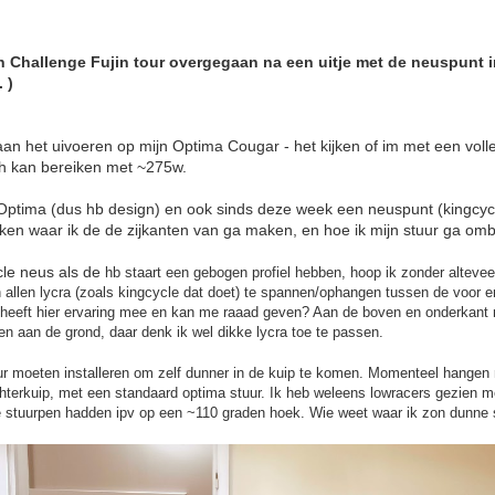
een Challenge Fujin tour overgegaan na een uitje met de neuspunt 
 )
an het uivoeren op mijn Optima Cougar - het kijken of im met een voll
ph kan bereiken met ~275w.
 Optima (dus hb design) en ook sinds deze week een neuspunt (kingcyc
eken waar ik de de zijkanten van ga maken, en hoe ik mijn stuur ga o
le neus als de
hb staart een gebogen profiel hebben, hoop ik zonder altevee
n allen lycra (zoals kingcycle dat doet) te spannen/ophangen tussen de voor e
e heeft hier ervaring mee en kan me raaad geven? Aan de boven en onderkant
ten aan de grond, daar denk ik wel dikke lycra toe te passen.
ur moeten installeren om zelf dunner in de kuip te komen. Momenteel hangen 
hterkuip, met een standaard optima stuur. Ik heb weleens lowracers gezien m
de stuurpen hadden ipv op een ~110 graden hoek. Wie weet waar ik zon dunne