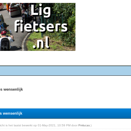
es wensenlijk
es wensenlijk
ericht is het laatst bewerkt op 01-May-2021, 10:59 PM door
Pmlucas
.)