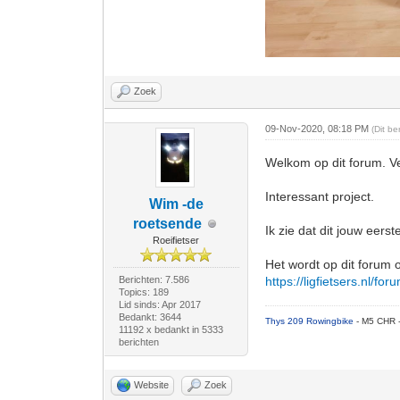
Zoek
09-Nov-2020, 08:18 PM
(Dit b
Welkom op dit forum. Ve
Interessant project.
Wim -de
roetsende
Ik zie dat dit jouw eerste
Roeifietser
Het wordt op dit forum o
Berichten: 7.586
https://ligfietsers.nl/fo
Topics: 189
Lid sinds: Apr 2017
Bedankt: 3644
Thys 209 Rowingbike
- M5 CHR 
11192 x bedankt in 5333
berichten
Website
Zoek