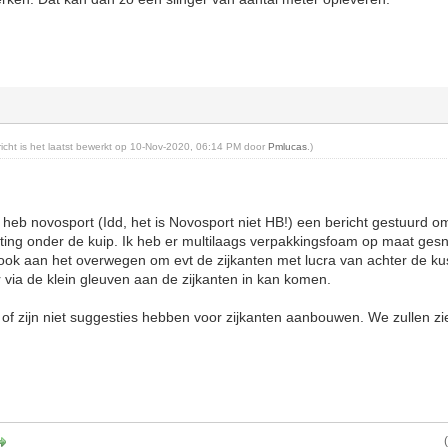
ericht is het laatst bewerkt op 10-Nov-2020, 06:14 PM door
Pmlucas
.)
k heb novosport (Idd, het is Novosport niet HB!) een bericht gestuurd om 
hting onder de kuip. Ik heb er multilaags verpakkingsfoam op maat ge
en ook aan het overwegen om evt de zijkanten met lucra van achter de ku
via de klein gleuven aan de zijkanten in kan komen.
of zijn niet suggesties hebben voor zijkanten aanbouwen. We zullen zi