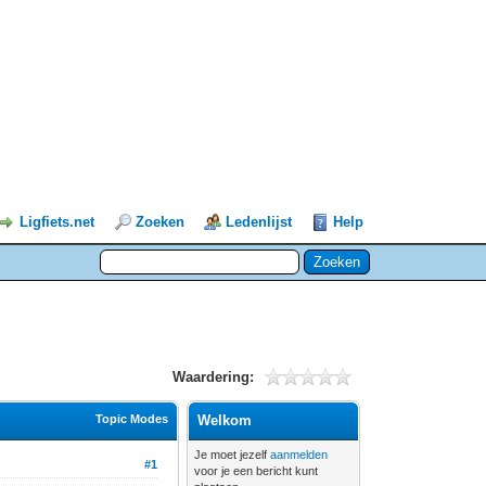
Ligfiets.net
Zoeken
Ledenlijst
Help
Waardering:
Topic Modes
Welkom
Je moet jezelf
aanmelden
#1
voor je een bericht kunt