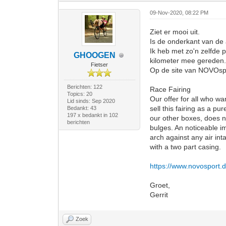
09-Nov-2020, 08:22 PM
Ziet er mooi uit.
Is de onderkant van de 
Ik heb met zo'n zelfde 
GHOOGEN
kilometer mee gereden
Fietser
Op de site van NOVOspor
Berichten: 122
Race Fairing
Topics: 20
Our offer for all who w
Lid sinds: Sep 2020
sell this fairing as a p
Bedankt: 43
197 x bedankt in 102
our other boxes, does n
berichten
bulges. An noticeable i
arch against any air int
with a two part casing.
https://www.novosport.
Groet,
Gerrit
Zoek