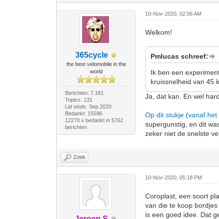
10-Nov-2020, 02:06 AM
Welkom!
365cycle
Pmlucas schreef:
the best velomobile in the
world
Ik ben een experiment
kruissnelheid van 45
Berichten: 7.181
Ja, dat kan. En wel har
Topics: 131
Lid sinds: Sep 2020
Bedankt: 15596
Op dit stukje (vanaf het 
12270 x bedankt in 5762
supergunstig, en dit wa
berichten
zeker niet de snelste v
Zoek
10-Nov-2020, 05:18 PM
Coroplast, een soort pl
van die te koop bordje
is een goed idee. Dat g
Jeroen S