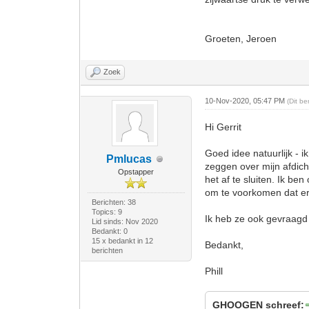
Groeten, Jeroen
Zoek
10-Nov-2020, 05:47 PM
(Dit b
Hi Gerrit
Goed idee natuurlijk - i
Pmlucas
zeggen over mijn afdic
Opstapper
het af te sluiten. Ik b
om te voorkomen dat er 
Berichten: 38
Topics: 9
Ik heb ze ook gevraagd 
Lid sinds: Nov 2020
Bedankt: 0
15 x bedankt in 12
Bedankt,
berichten
Phill
GHOOGEN schreef: