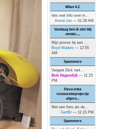
Milan 4.2
Iets met info over m...
Arend-Jan
— 01:28 AM
Vandaag ben ik niet blij
omdat.....
Mijn proces bij een ...
Boyd Maduro
— 12:55
AM
Spammers
Vergeet Dick niet…
Bob Hagendijk
— 11:23
PM
Flevo-trike
restauratieprojectje
afgero...
Met een fiets als de...
GertBr
— 11:15 PM
Spammers