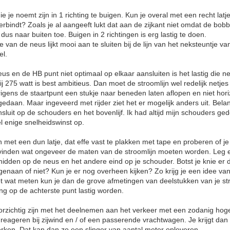
 je noemt zijn in 1 richting te buigen. Kun je overal met een recht latj
rbindt? Zoals je al aangeeft lukt dat aan de zijkant niet omdat de bobb
dus naar buiten toe. Buigen in 2 richtingen is erg lastig te doen.
e van de neus lijkt mooi aan te sluiten bij de lijn van het neksteuntje v
el.
s en de HB punt niet optimaal op elkaar aansluiten is het lastig die net
ij 275 watt is best ambitieus. Dan moet de stroomlijn wel redelijk netjes 
rigens de staartpunt een stukje naar beneden laten aflopen en niet hori
gedaan. Maar ingeveerd met rijder ziet het er mogelijk anders uit. Belan
luit op de schouders en het bovenlijf. Ik had altijd mijn schouders gede
el enige snelheidswinst op.
met een dun latje, dat effe vast te plakken met tape en proberen of j
it vinden wat ongeveer de maten van de stroomlijn moeten worden. Leg 
midden op de neus en het andere eind op je schouder. Botst je knie er
genaan of niet? Kun je er nog overheen kijken? Zo krijg je een idee van
t wat meten kun je dan de grove afmetingen van deelstukken van je st
ing op de achterste punt lastig worden.
orzichtig zijn met het deelnemen aan het verkeer met een zodanig hoge 
 reageren bij zijwind en / of een passerende vrachtwagen. Je krijgt dan
erken. Dat kan dan zo een slinger van aantal meter opleveren.