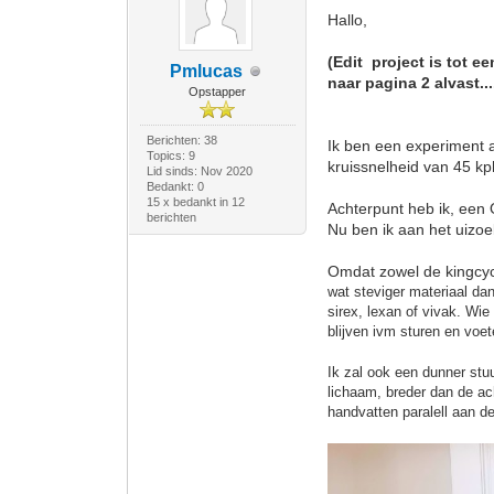
Hallo,
(Edit project is tot 
Pmlucas
naar pagina 2 alvast....
Opstapper
Berichten: 38
Ik ben een experiment a
Topics: 9
kruissnelheid van 45 k
Lid sinds: Nov 2020
Bedankt: 0
15 x bedankt in 12
Achterpunt heb ik, een
berichten
Nu ben ik aan het uizo
Omdat zowel de kingcyc
wat steviger materiaal da
sirex, lexan of vivak. Wi
blijven ivm sturen en voe
Ik zal ook een dunner stu
lichaam, breder dan de ac
handvatten paralell aan 