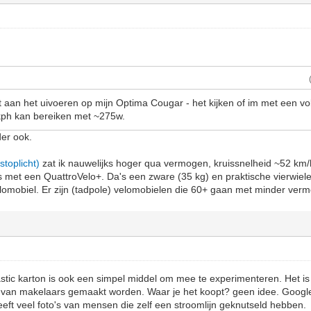
 aan het uivoeren op mijn Optima Cougar - het kijken of im met een vo
 kph kan bereiken met ~275w.
der ook.
stoplicht)
zat ik nauwelijks hoger qua vermogen, kruissnelheid ~52 km/
s met een QuattroVelo+. Da's een zware (35 kg) en praktische vierwiele
elomobiel. Er zijn (tadpole) velomobielen die 60+ gaan met minder ver
astic karton is ook een simpel middel om mee te experimenteren. Het i
s van makelaars gemaakt worden. Waar je het koopt? geen idee. Googlen
eeft veel foto's van mensen die zelf een stroomlijn geknutseld hebben.