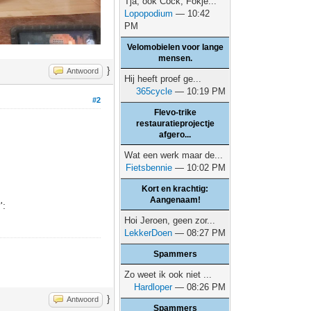
Tja, ook Cock, Fokje...
Lopopodium
— 10:42
PM
Velomobielen voor lange
mensen.
}
Antwoord
Hij heeft proef ge...
365cycle
— 10:19 PM
#2
Flevo-trike
restauratieprojectje
afgero...
Wat een werk maar de...
Fietsbennie
— 10:02 PM
Kort en krachtig:
Aangenaam!
':
Hoi Jeroen, geen zor...
LekkerDoen
— 08:27 PM
Spammers
Zo weet ik ook niet ...
Hardloper
— 08:26 PM
}
Antwoord
Spammers