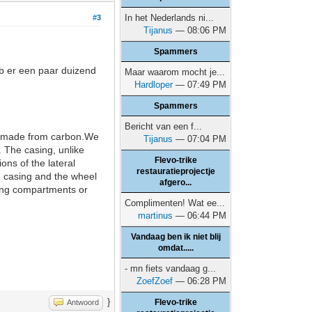
In het Nederlands ni...
#3
Tijanus
— 08:06 PM
Spammers
eb er een paar duizend
Maar waarom mocht je...
Hardloper
— 07:49 PM
Spammers
Bericht van een f...
 if made from carbon.We
Tijanus
— 07:04 PM
. The casing, unlike
Flevo-trike
ns of the lateral
restauratieprojectje
d casing and the wheel
afgero...
owing compartments or
Complimenten! Wat ee...
martinus
— 06:44 PM
Vandaag ben ik niet blij
omdat.....
- mn fiets vandaag g...
ZoefZoef
— 06:28 PM
}
Flevo-trike
Antwoord