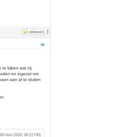
}
Antwoord
#6
te kijken wat zij
sneden en ingezet om
ssen aan af te sluiten
en.
(09-Nov-2020, 08:22 PM)