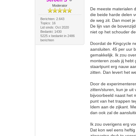
Moderator
De meeste materialen die
die beide harde delen ve
Berichten: 2.643
de weg zit. Dan moet je 
Topics: 16
De lijn van de bovenzijd
Lid sinds: Oct 2020
niet op het schouder de
Bedankt: 1430
5225 x bedankt in 2486
berichten
Doordat de Kingcycle neu
aansluiten. 45 per uur b
gemakkelijk. Ik zou ove
monteren zoals jij hebt 
staartpunt erg nauw aans
zitten. Dan levert het w
Door de experimenteren 
zitten/sturen, kun je u
bijvoorbeeld naast het 
punt van het trappen te
Idem aan de zijkant. Me
dan ook zal de aansluit
Ik zou overigens erg vo
Dat kon wel eens heftig
zijwaartse druk te verw