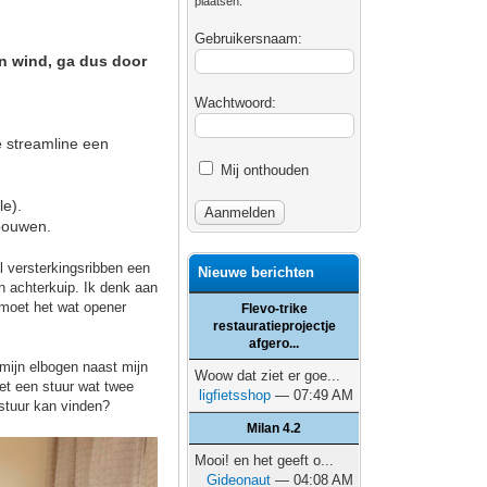
plaatsen.
Gebruikersnaam:
in wind, ga dus door
Wachtwoord:
e streamline een
Mij onthouden
le).
mbouwen.
l versterkingsribben een
Nieuwe berichten
n achterkuip. Ik denk aan
 moet het wat opener
Flevo-trike
restauratieprojectje
afgero...
mijn elbogen naast mijn
Woow dat ziet er goe...
et een stuur wat twee
ligfietsshop
— 07:49 AM
 stuur kan vinden?
Milan 4.2
Mooi! en het geeft o...
Gideonaut
— 04:08 AM