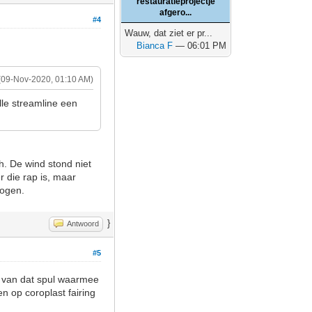
restauratieprojectje
afgero...
#4
Wauw, dat ziet er pr...
Bianca F
— 06:01 PM
(09-Nov-2020, 01:10 AM)
lle streamline een
h. De wind stond niet
r die rap is, maar
mogen.
}
Antwoord
#5
s van dat spul waarmee
 op coroplast fairing