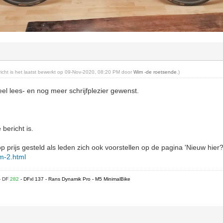
ericht is het laatst bewerkt op 09-Nov-2020, 08:20 PM door
Wim -de roetsende
.)
el lees- en nog meer schrijfplezier gewenst.
 bericht is.
p prijs gesteld als leden zich ook voorstellen op de pagina 'Nieuw hier?
rum-2.html
- DF
282
- DFxl 137 - Rans Dynamik Pro - M5 MinimalBike