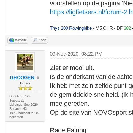
voorstellen op de pagina 'Ni
https://ligfietsers.nl/forum-2.
Thys 209 Rowingbike
- M5 CHR - DF
282
Website
Zoek
09-Nov-2020, 08:22 PM
Ziet er mooi uit.
Is de onderkant van de achte
GHOOGEN
Fietser
Ik heb met zo'n zelfde punt 
de gemiddelde snelheid. (ik 
Berichten: 122
Topics: 20
mee gereden.
Lid sinds: Sep 2020
Bedankt: 43
Op de site van NOVOsport sta
197 x bedankt in 102
berichten
Race Fairing