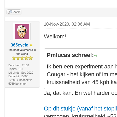
Zoek
10-Nov-2020, 02:06 AM
Welkom!
365cycle
the best velomobile in
Pmlucas schreef:
the world
Ik ben een experiment aan 
Berichten: 7.188
Topics: 131
Lid sinds: Sep 2020
Cougar - het kijken of im m
Bedankt: 15608
12289 x bedankt in
kruissnelheid van 45 kph k
5769 berichten
Ja, dat kan. En wel harder o
Op dit stukje (vanaf het stopl
vermogen, kruissnelheid ~52