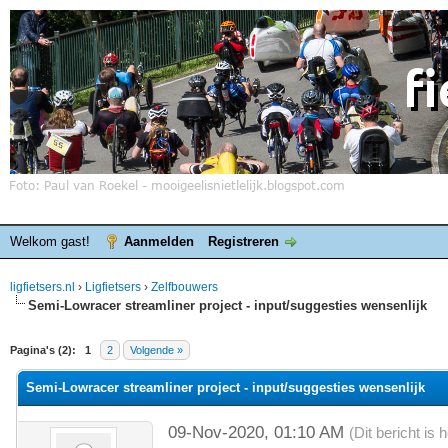
Welkom gast!
Aanmelden
Registreren
ligfietsers.nl
›
Ligfietsers
›
Zelfbouwers
Semi-Lowracer streamliner project - input/suggesties wensenlijk
elde waardering is 0
Pagina's (2):
1
2
Volgende »
Semi-Lowracer streamliner project - input/suggesties wensenlijk
09-Nov-2020, 01:10 AM
(Dit bericht is