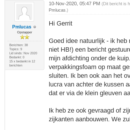
10-Nov-2020, 05:47 PM
(Dit bericht i
Pmlucas
.)
Hi Gerrit
Pmlucas
Opstapper
Goed idee natuurlijk - ik heb
Berichten: 38
niet HB!) een bericht gestuur
Topics: 9
Lid sinds: Nov 2020
mijn afdichting onder de kuip
Bedankt: 0
15 x bedankt in 12
verpakkingsfoam op maat ges
berichten
sluiten. Ik ben ook aan het 
lucra van achter de kussen a
dat er via de klein gleuven a
Ik heb ze ook gevraagd of zi
zijkanten aanbouwen. We zul