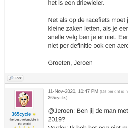
het is een driewieler.
Net als op de racefiets moet 
kleine zaken letten, als je een
snelle velg ben je er niet. Ee
niet per definitie ook een ae
Groeten, Jeroen
Zoek
11-Nov-2020, 10:47 PM
(Dit bericht is
365cycle
.)
@Jeroen: Ben jij de man me
365cycle
2019?
the best velomobile in
the world
Verder: Ik heb het nog niet