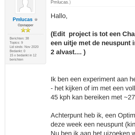
Pmlucas
.)
Hallo,
Pmlucas
Opstapper
(Edit project is tot een Ch
Berichten: 38
een uitje met de neuspunt 
Topics: 9
Lid sinds: Nov 2020
2 alvast.... )
Bedankt: 0
15 x bedankt in 12
berichten
Ik ben een experiment aan h
- het kijken of im met een vo
45 kph kan bereiken met ~2
Achterpunt heb ik, een Optim
deze week een neuspunt (kin
Nu ben ik aan het uizoeken w