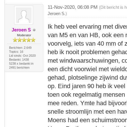
11-Nov-2020, 06:08 PM
(Dit bericht is
Jeroen S
.)
Ik heb veel ervaring met div
Jeroen S
van M5 en van HB, ook een m
Moderator
voorvelg, iets van 40 mm of 
Berichten: 2.649
heb ik nooit problemen geha
Topics: 16
Lid sinds: Oct 2020
met windwaarschuwingen, cod
Bedankt: 1438
5238 x bedankt in
een dicht voorwiel met wield
2491 berichten
gehad, plotselinge zijwind du
op. Eind jaren 90 heb ik veel
toen ook regelmatig mensen m
mee reden. Ymte had bijvoor
snelle stroomlijn met een h
Moens had een schuimstrooml