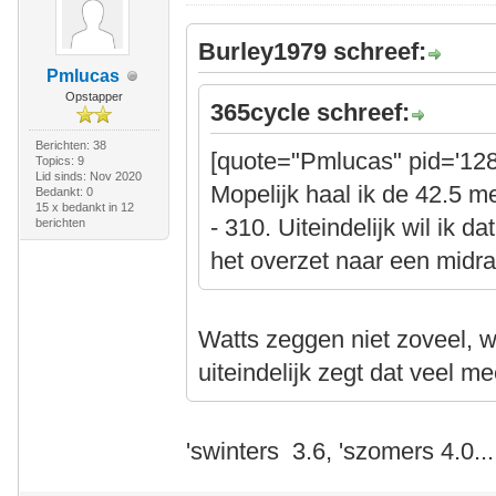
Burley1979 schreef:
Pmlucas
Opstapper
365cycle schreef:
Berichten: 38
[quote="Pmlucas" pid='128
Topics: 9
Lid sinds: Nov 2020
Mopelijk haal ik de 42.5 m
Bedankt: 0
15 x bedankt in 12
- 310. Uiteindelijk wil ik d
berichten
het overzet naar een midr
Watts zeggen niet zoveel, wa
uiteindelijk zegt dat veel me
'swinters 3.6, 'szomers 4.0...