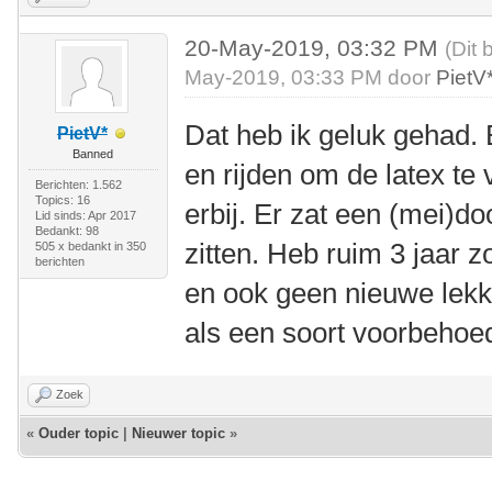
20-May-2019, 03:32 PM
(Dit 
May-2019, 03:33 PM door
PietV
Dat heb ik geluk gehad. 
PietV*
Banned
en rijden om de latex te
Berichten: 1.562
Topics: 16
erbij. Er zat een (mei)do
Lid sinds: Apr 2017
Bedankt: 98
zitten. Heb ruim 3 jaar 
505 x bedankt in 350
berichten
en ook geen nieuwe lekke
als een soort voorbehoe
Zoek
«
Ouder topic
|
Nieuwer topic
»