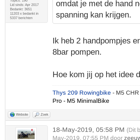
Topics: 190
omdat je met de hand n
Lid sinds: Apr 2017
Bedankt: 3651
spanning kan krijgen.
11203 x bedankt in
5337 berichten
Ik heb 2 handpompjes en
8bar pompen.
Hoe kom jij op het idee 
Thys 209 Rowingbike
- M5 CHR
Pro - M5 MinimalBike
Website
Zoek
18-May-2019, 05:58 PM
(Dit 
May-2019, 07:55 PM door
zeeu