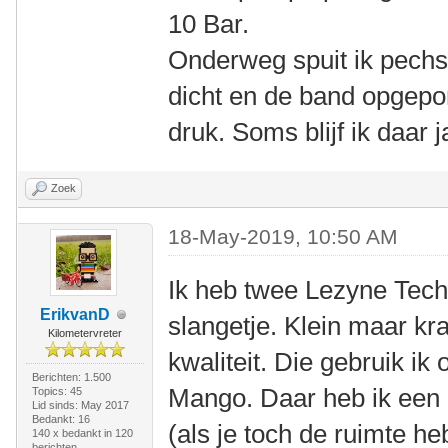
10 Bar.
Onderweg spuit ik pechs
dicht en de band opgep
druk. Soms blijf ik daar 
Zoek
18-May-2019, 10:50 AM
Ik heb twee Lezyne Tec
ErikvanD
slangetje. Klein maar kr
Kilometervreter
kwaliteit. Die gebruik ik
Berichten: 1.500
Mango. Daar heb ik een 
Topics: 45
Lid sinds: May 2017
Bedankt: 16
(als je toch de ruimte h
140 x bedankt in 120
berichten