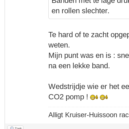
Banden met te lage dru
en rollen slechter.
Te hard of te zacht opge
weten.
Mijn punt was en is : sn
na een lekke band.
Wedstrijdje wie er het 
CO2 pomp !
Alligt Kruiser-Huissoon rac
Zoek