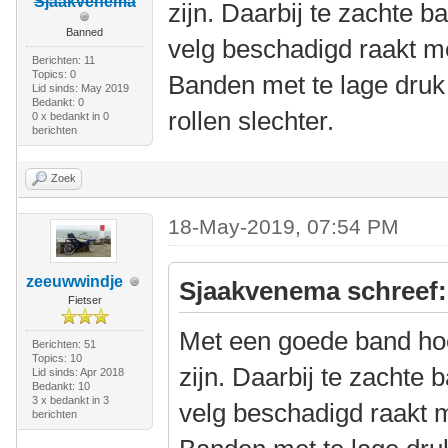
Sjaakvenema
zijn. Daarbij te zachte 
Banned
velg beschadigd raakt me
Berichten: 11
Topics: 0
Banden met te lage druk
Lid sinds: May 2019
Bedankt: 0
rollen slechter.
0 x bedankt in 0
berichten
Zoek
18-May-2019, 07:54 PM
zeeuwwindje
Sjaakvenema schreef:
Fietser
Met een goede band hoeft
Berichten: 51
Topics: 10
zijn. Daarbij te zachte
Lid sinds: Apr 2018
Bedankt: 10
3 x bedankt in 3
velg beschadigd raakt m
berichten