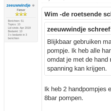
zeeuwwindje
Fietser
Wim -de roetsende sc
Berichten: 51
Topics: 10
zeeuwwindje schreef
Lid sinds: Apr 2018
Bedankt: 10
3 x bedankt in 3
berichten
Blijkbaar gebruiken m
pompje. Ik heb alle h
omdat je met de hand 
spanning kan krijgen.
Ik heb 2 handpompjes e
8bar pompen.