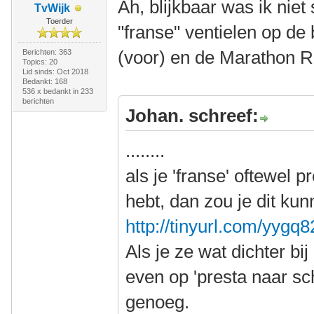
Ah, blijkbaar was ik niet
TvWijk
Toerder
"franse" ventielen op de
(voor) en de Marathon R
Berichten: 363
Topics: 20
Lid sinds: Oct 2018
Bedankt: 168
536 x bedankt in 233
berichten
Johan. schreef:
........
als je 'franse' oftewel p
hebt, dan zou je dit ku
http://tinyurl.com/yygq
Als je ze wat dichter bi
even op 'presta naar sch
genoeg.