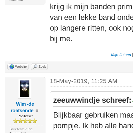
krijg ik mijn banden pri
van een lekke band onde
op langere ritten, ook 
bij me.
Mijn fietsen
Website
Zoek
18-May-2019, 11:25 AM
zeeuwwindje schreef:
Wim -de
roetsende
Blijkbaar gebruiken ma
Roeifietser
pompje. Ik heb alle h
Berichten: 7.591