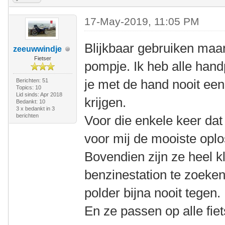
17-May-2019, 11:05 PM
Blijkbaar gebruiken maa
zeeuwwindje
Fietser
pompje. Ik heb alle ha
je met de hand nooit ee
Berichten: 51
Topics: 10
Lid sinds: Apr 2018
krijgen.
Bedankt: 10
3 x bedankt in 3
berichten
Voor die enkele keer dat i
voor mij de mooiste oplo
Bovendien zijn ze heel kl
benzinestation te zoeken
polder bijna nooit tegen.
En ze passen op alle fie