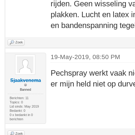
rijden. Geen wisseling 
plakken. Lucht en latex i
en bandenspanning tegel
Zoek
19-May-2019, 08:50 PM
Pechspray werkt vaak nie
Sjaakvenema
er mijn held niet op durv
Banned
Berichten: 11
Topics: 0
Lid sinds: May 2019
Bedankt: 0
0 x bedankt in 0
berichten
Zoek