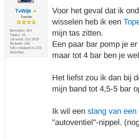
Voor het geval dat ik o
TvWijk
Toerder
wisselen heb ik een
Top
mijn tas zitten.
Berichten: 363
Topics: 20
Lid sinds: Oct 2018
Een paar bar pomp je er
Bedankt: 168
536 x bedankt in 233
berichten
maar tot 4 bar ben je wel
Het liefst zou ik dan bi
mijn band tot 4,5-5 bar
Ik wil een
slang van een
"autoventiel"-nippel. (no