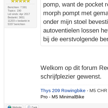
pomp, want de pocket ro
Berichten: 7.591
Topics: 190
morph pompt met gemak 
Lid sinds: Apr 2017
Bedankt: 3651
onder mijn stoel bevest
11203 x bedankt in
5337 berichten
autoventielen lossen he
bij de eerstvolgende be
Welkom op dit forum Red
schrijfplezier gewenst.
Thys 209 Rowingbike
- M5 CHR
Pro - M5 MinimalBike
Website
Zoek