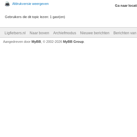
Afdrukversie weergeven
Ga naar locat
Gebruikers die dit topic lezen: 1 gast(en)
Ligfietsers.nl
Naar boven
Archiefmodus
Nieuwe berichten
Berichten va
Aangedreven door
MyBB
, © 2002-2026
MyBB Group
.