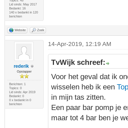
Topics: 45
Lid sinds: May 2017
Bedankt: 16
140 x bedankt in 120
berichten
Website
Zoek
14-Apr-2019, 12:19 AM
TvWijk schreef:
rederik
Opstapper
Voor het geval dat ik 
Berichten: 1
wisselen heb ik een
Top
Topics: 0
Lid sinds: Apr 2019
in mijn tas zitten.
Bedankt: 0
0 x bedankt in 0
berichten
Een paar bar pomp je e
maar tot 4 bar ben je we