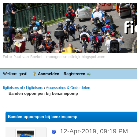
Welkom gast!
Aanmelden
Registreren
ligfietsers.nl
›
Ligfietsers
›
Accessoires & Onderdelen
Banden oppompen bij benzinepomp
elde waardering is 0
Banden oppompen bij benzinepomp
12-Apr-2019, 09:19 PM