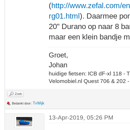
(
http://www.zefal.com/en
rg01.html
). Daarmee pom
20" Durano op naar 8 bar
maar een klein bandje m
Groet,
Johan
huidige fietsen: ICB dF-xl 118 - 
Velomobiel.nl Quest 706 & 202 -
Zoek
TvWijk
Bedankt door:
13-Apr-2019, 05:26 PM