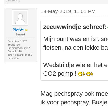
18-May-2019, 11:01 PM
zeeuwwindje schreef:
PietV*
Banned
Mijn punt was en is : s
Berichten: 1.562
Topics: 16
fietsen, na een lekke b
Lid sinds: Apr 2017
Bedankt: 98
505 x bedankt in 350
berichten
Wedstrijdje wie er het
CO2 pomp !
Mag pechspray ook meed
ik voor pechspray. Busje