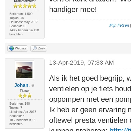
Kilometervreter
handiger mee!
Berichten: 1.500
Topics: 45
Lid sinds: May 2017
Mijn fietsen
Bedankt: 16
140 x bedankt in 120
berichten
Website
Zoek
13-Apr-2019, 07:33 AM
Als ik het goed begrijp, 
Johan.
ventielen op je fiets ho
Fietser
oppompen met een pompk
Berichten: 190
Ik heb er geen ervaring m
Topics: 7
Lid sinds: Apr 2017
Bedankt: 4
oftewel presta ventielen o
18 x bedankt in 18
berichten
kunnen proberen:
http:/