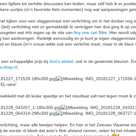
een ligfiets tot verhitte discussies kan leiden, maar zelf heb ik er posi
nkere uurtjes (m'n favoriete fiets momenten) nog wat aanpassingen ge
 het kijken voor een vlaggenmast met verlichting om in het donker nog w
 (led) verlichting niet zo gemakkelijk te verkrijgen hier dus ging ik op 
googelen wat info tegen op de site van
Any one can Bike
. Hier wordt ui
ng kan aanbrengen. Redelijk eenvoudig en je kunt je eigen vlaggenmas
od en blauw (m'n vrouw wilde ook een verlichte mast, maar in de kleur v
.
een schappelijke prijs bij
Joni's winkel
, ook in de gewenste kleuren. E
a-shop.nl
.
 EL-wire!
ikkeld met dit leuke speeltje en het resultaat valt niet tegen moet ik 
verlichting, maar alle beetjes helpen. En hier in het Zeeuws Vlaamse to
ij de eerste rit bleek dat auto's flink afstand nemen, zeker bij het inhal