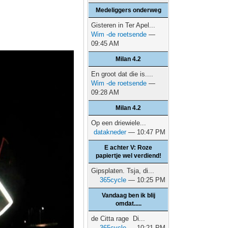
Medeliggers onderweg
Gisteren in Ter Apel...
Wim -de roetsende
—
09:45 AM
Milan 4.2
En groot dat die is....
Wim -de roetsende
—
09:28 AM
Milan 4.2
Op een driewiele...
datakneder
— 10:47 PM
E achter V: Roze
papiertje wel verdiend!
Gipsplaten. Tsja, di...
365cycle
— 10:25 PM
Vandaag ben ik blij
omdat.....
de Citta rage Di...
365cycle
— 10:21 PM