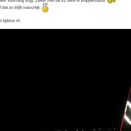
vaker voorrang krijg. Zeker met de EL-wire in knipperstand.
dat zo blijft natuurlijk.
tijdens rit: