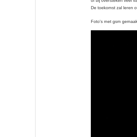
of bij oversteken veel 
De toekomst zal leren of 
Foto's met gsm gemaakt 