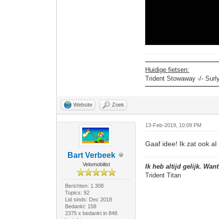
Huidige fietsen:
Trident Stowaway -/- Surl
Website
Zoek
13-Feb-2019, 10:09 PM
Gaaf idee! Ik zat ook al
Bart Verbeek
Velomobilist
Ik heb altijd gelijk. Wan
Trident Titan
Berichten: 1.308
Topics: 92
Lid sinds: Dec 2018
Bedankt: 158
2375 x bedankt in 848