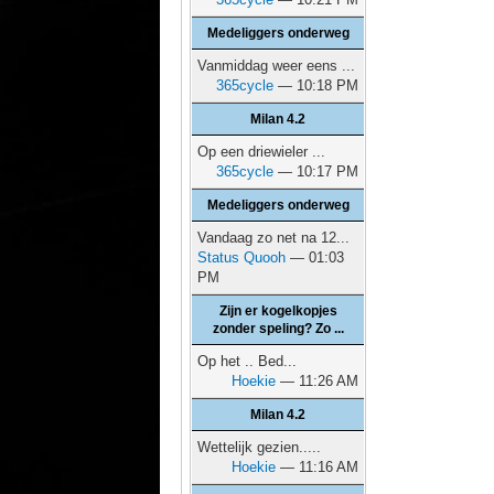
Medeliggers onderweg
Vanmiddag weer eens ...
365cycle
— 10:18 PM
Milan 4.2
Op een driewieler ...
365cycle
— 10:17 PM
Medeliggers onderweg
Vandaag zo net na 12...
Status Quooh
— 01:03
PM
Zijn er kogelkopjes
zonder speling? Zo ...
Op het .. Bed...
Hoekie
— 11:26 AM
Milan 4.2
Wettelijk gezien.....
Hoekie
— 11:16 AM