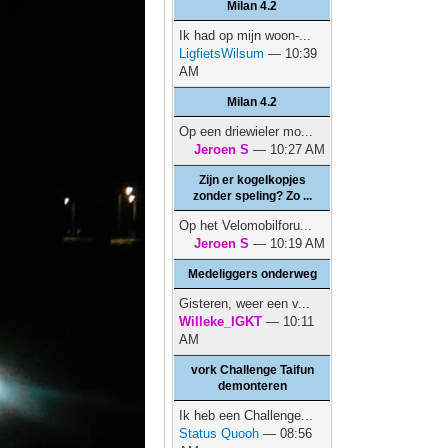
Milan 4.2
Ik had op mijn woon-...
LigfietsWilsum
— 10:39
AM
Milan 4.2
Op een driewieler mo...
Jeroen S
— 10:27 AM
Zijn er kogelkopjes
zonder speling? Zo ...
Op het Velomobilforu...
Jeroen S
— 10:19 AM
Medeliggers onderweg
Gisteren, weer een v...
Willeke_IGKT
— 10:11
AM
vork Challenge Taifun
demonteren
Ik heb een Challenge...
Status Quooh
— 08:56