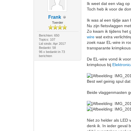
Ik weet dat een vlag op 
Toch heb ik voor de do
Frank
Ik was al een tijdje aan
Toerder
Nu zijn fietsvlaggen met
Zo kwam ik tijdens het 
Berichten: 650
wire
wat extra verlichti
Topics: 107
zoek naar EL-wire in ro
Lid sinds: Apr 2017
transparante krimpkous
Bedankt: 58
96 x bedankt in 73
berichten
De EL-wire vond ik voor 
krimpkous bij
Elektronic
Best wel geinig spul dat
Beide vlaggenmasten gew
Niet zo helder als LED 
denk ik. In ieder geval b