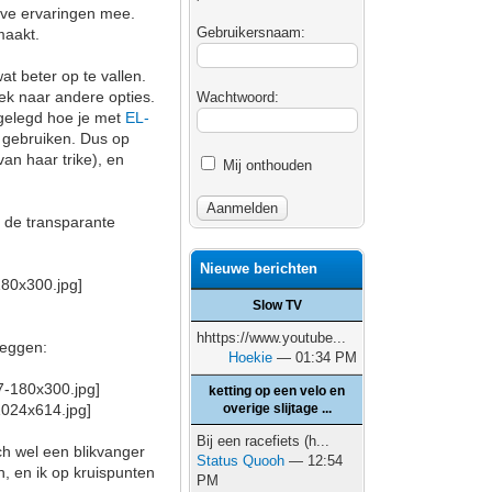
tieve ervaringen mee.
Gebruikersnaam:
maakt.
at beter op te vallen.
zoek naar andere opties.
Wachtwoord:
tgelegd hoe je met
EL-
t gebruiken. Dus op
an haar trike), en
Mij onthouden
n de transparante
Nieuwe berichten
Slow TV
hhttps://www.youtube...
zeggen:
Hoekie
— 01:34 PM
ketting op een velo en
overige slijtage ...
Bij een racefiets (h...
ch wel een blikvanger
Status Quooh
— 12:54
en, en ik op kruispunten
PM