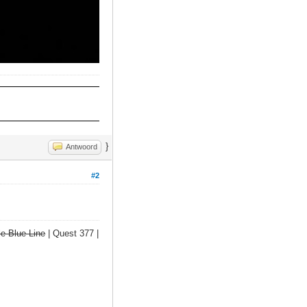
}
Antwoord
#2
e Blue Line
| Quest 377 |