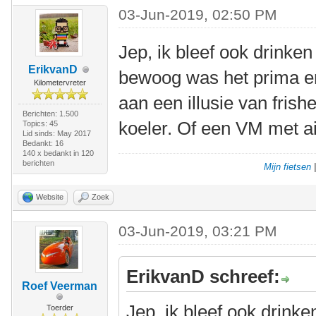
03-Jun-2019, 02:50 PM
Jep, ik bleef ook drinken
ErikvanD
bewoog was het prima e
Kilometervreter
aan een illusie van frish
Berichten: 1.500
koeler. Of een VM met a
Topics: 45
Lid sinds: May 2017
Bedankt: 16
140 x bedankt in 120
berichten
Mijn fietsen
Website
Zoek
03-Jun-2019, 03:21 PM
ErikvanD schreef:
Roef Veerman
Jep, ik bleef ook drinke
Toerder