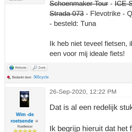
Schoenmaker Tour
-
ICE S
Strada 073
- Flevotrike - 
- besteld: Tuna
Ik heb niet teveel fietsen,
een voor mij ideale fiets!
Website
Zoek
365cycle
Bedankt door:
26-Sep-2020, 12:22 PM
Dat is al een redelijk stu
Wim -de
roetsende
Ik begrijp hieruit dat he
Roeifietser