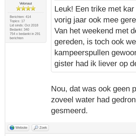
Velonaut
Leuk! Een trike met kar
Berichten: 414
vorig jaar ook mee ge
Topics: 17
Lid sinds: Oct 2018
Van het weekend met 
Bedankt: 340
754 x bedankt in 291
berichten
gereden, is toch ook wel
kampeerspullen gewoon 
gister had ik liever op d
Nou, dat was ook geen pr
zoveel water had gedro
gesmeerd.
Website
Zoek