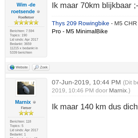
Ik maar 70km blijkbaar ;
Wim -de
roetsende
Roeifietser
Thys 209 Rowingbike
- M5 CHR
Pro - M5 MinimalBike
Berichten: 7.594
Topics: 190
Lid sinds: Apr 2017
Bedankt: 3659
11215 x bedankt in
5339 berichten
Website
Zoek
07-Jun-2019, 10:44 PM
(Dit 
2019, 10:46 PM door
Marnix
.)
Marnix
Ik maar 140 km dus dicht
Fietser
Berichten: 118
Topics: 5
Lid sinds: Apr 2017
Bedankt: 1