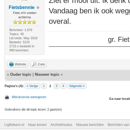
Ziet er mooi uit. Ik denk 
Fietsbennie
Vandaag ben ik ook wegg
Fiets m'n voeten
achterna
overal.
Berichten: 1.879
Topics: 45
gr. Fi
Lid sinds: May 2018
Bedankt: 3123
2715 x bedankt in
989 berichten
Website
Zoek
«
Ouder topic
|
Nieuwer topic
»
Pagina's (4):
« Vorige
1
2
3
4
Volgende »
Afdrukversie weergeven
Ga naar locat
Gebruikers die dit topic lezen: 2 gast(en)
Ligfietsers.nl
Naar boven
Archiefmodus
Nieuwe berichten
Berichten va