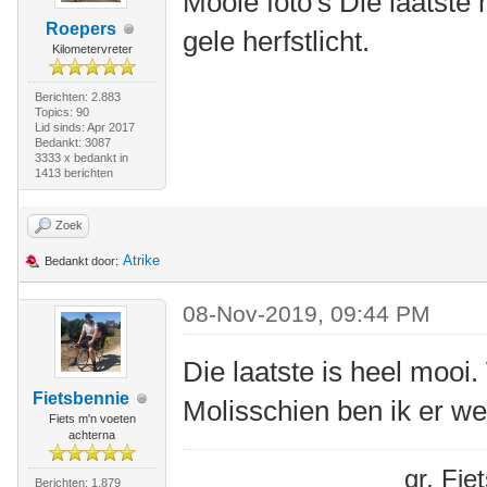
Mooie foto's Die laatste 
Roepers
gele herfstlicht.
Kilometervreter
Berichten: 2.883
Topics: 90
Lid sinds: Apr 2017
Bedankt: 3087
3333 x bedankt in
1413 berichten
Zoek
Atrike
Bedankt door:
08-Nov-2019, 09:44 PM
Die laatste is heel mooi
Fietsbennie
Molisschien ben ik er w
Fiets m'n voeten
achterna
gr. Fi
Berichten: 1.879