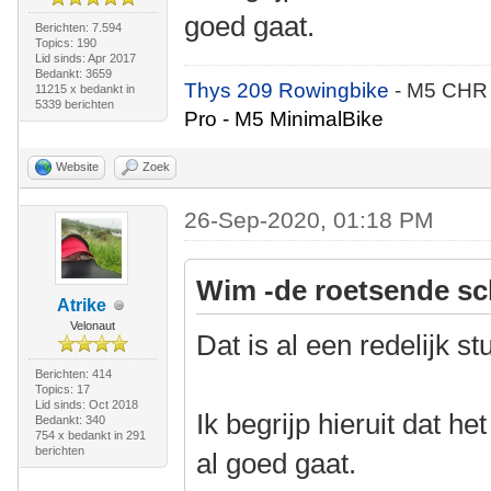
goed gaat.
Berichten: 7.594
Topics: 190
Lid sinds: Apr 2017
Bedankt: 3659
Thys 209 Rowingbike
- M5 CHR
11215 x bedankt in
5339 berichten
Pro - M5 MinimalBike
Website
Zoek
26-Sep-2020, 01:18 PM
Wim -de roetsende sc
Atrike
Velonaut
Dat is al een redelijk st
Berichten: 414
Topics: 17
Lid sinds: Oct 2018
Ik begrijp hieruit dat h
Bedankt: 340
754 x bedankt in 291
berichten
al goed gaat.