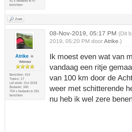
91 x bedankt in 47
berichten
Zoek
08-Nov-2019, 05:17 PM
(Dit 
2019, 05:20 PM door
Atrike
.)
Ik moest even wat van m
Atrike
Velonaut
vandaag een ritje gemaak
Berichten: 414
van 100 km door de Acht
Topics: 17
Lid sinds: Oct 2018
weer met schitterende h
Bedankt: 340
754 x bedankt in 291
berichten
nu heb ik wel zere bene