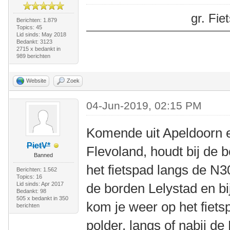
gr. Fi
Berichten: 1.879
Topics: 45
Lid sinds: May 2018
Bedankt: 3123
2715 x bedankt in
989 berichten
Website
Zoek
04-Jun-2019, 02:15 PM
Komende uit Apeldoorn e
PietV*
Flevoland, houdt bij de
Banned
het fietspad langs de N3
Berichten: 1.562
Topics: 16
Lid sinds: Apr 2017
de borden Lelystad en bi
Bedankt: 98
505 x bedankt in 350
kom je weer op het fiets
berichten
polder, langs of nabij d