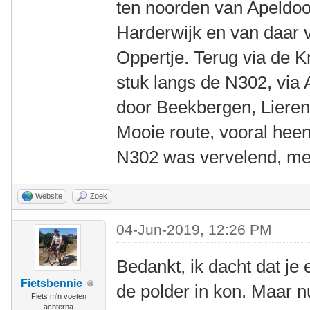
ten noorden van Apeldoo
Harderwijk en van daar v
Oppertje. Terug via de K
stuk langs de N302, via 
door Beekbergen, Lieren
Mooie route, vooral heen
N302 was vervelend, met
Website
Zoek
04-Jun-2019, 12:26 PM
Bedankt, ik dacht dat je 
Fietsbennie
de polder in kon. Maar nu
Fiets m'n voeten
achterna