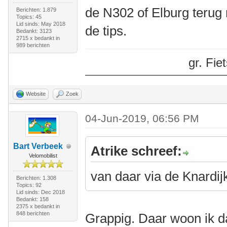
de N302 of Elburg terug 
Berichten: 1.879
Topics: 45
Lid sinds: May 2018
de tips.
Bedankt: 3123
2715 x bedankt in
989 berichten
gr. Fi
Website
Zoek
04-Jun-2019, 06:56 PM
Bart Verbeek
Atrike schreef:
Velomobilist
van daar via de Knardij
Berichten: 1.308
Topics: 92
Lid sinds: Dec 2018
Bedankt: 158
2375 x bedankt in
848 berichten
Grappig. Daar woon ik d