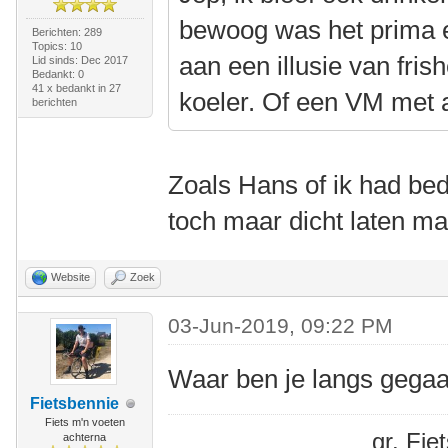
bewoog was het prima e
Berichten: 289
Topics: 10
aan een illusie van fris
Lid sinds: Dec 2017
Bedankt: 0
41 x bedankt in 27
koeler. Of een VM met 
berichten
Zoals Hans of ik had be
toch maar dicht laten 
Website
Zoek
03-Jun-2019, 09:22 PM
Waar ben je langs gega
Fietsbennie
Fiets m'n voeten
gr. Fi
achterna