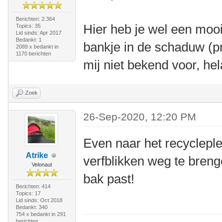
Berichten: 2.364
Hier heb je wel een mooi
Topics: 35
Lid sinds: Apr 2017
Bedankt: 1
bankje in de schaduw (pr
2089 x bedankt in
1170 berichten
mij niet bekend voor, hel
Zoek
26-Sep-2020, 12:20 PM
Even naar het recyclepl
Atrike
verfblikken weg te breng
Velonaut
bak past!
Berichten: 414
Topics: 17
Lid sinds: Oct 2018
Bedankt: 340
754 x bedankt in 291
berichten