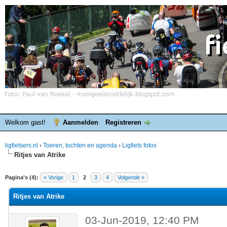
Welkom gast!
Aanmelden
Registreren
ligfietsers.nl
›
Toeren, tochten en agenda
›
Ligfiets fotos
Ritjes van Atrike
elde waardering is 0
Pagina's (4):
« Vorige
1
2
3
4
Volgende »
Ritjes van Atrike
03-Jun-2019, 12:40 PM