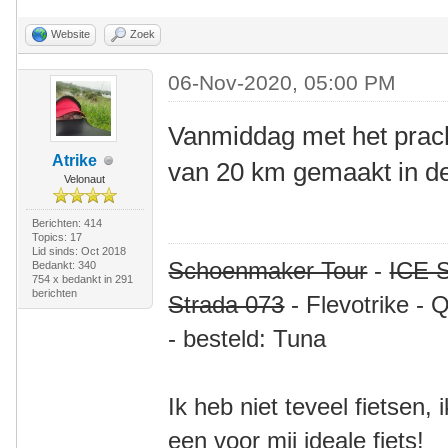
Website
Zoek
06-Nov-2020, 05:00 PM
Vanmiddag met het prach
Atrike
van 20 km gemaakt in de 
Velonaut
Berichten: 414
Topics: 17
Lid sinds: Oct 2018
Schoenmaker Tour
-
ICE S
Bedankt: 340
754 x bedankt in 291
berichten
Strada 073
- Flevotrike - 
- besteld: Tuna
Ik heb niet teveel fietsen,
een voor mij ideale fiets!