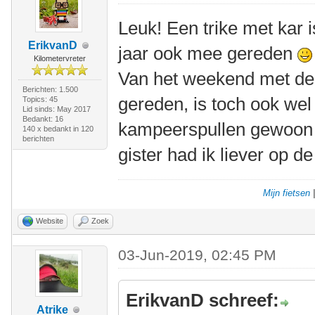
Leuk! Een trike met kar 
ErikvanD
jaar ook mee gereden
Kilometervreter
Van het weekend met d
Berichten: 1.500
gereden, is toch ook wel 
Topics: 45
Lid sinds: May 2017
Bedankt: 16
kampeerspullen gewoon i
140 x bedankt in 120
berichten
gister had ik liever op de
Mijn fietsen
Website
Zoek
03-Jun-2019, 02:45 PM
ErikvanD schreef:
Atrike