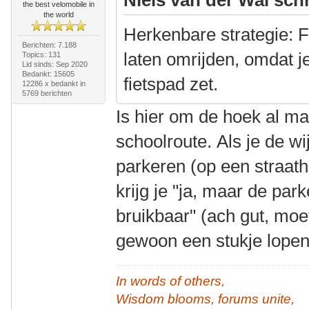
the best velomobile in
the world
Herkenbare strategie: F
Berichten: 7.188
laten omrijden, omdat j
Topics: 131
Lid sinds: Sep 2020
Bedankt: 15605
fietspad zet.
12286 x bedankt in
5769 berichten
Is hier om de hoek al m
schoolroute. Als je de wi
parkeren (op een straat
krijg je "ja, maar de par
bruikbaar" (ach gut, moe
gewoon een stukje lope
In words of others,
Wisdom blooms, forums unite,