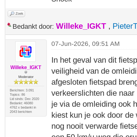
Zoek
Willeke_IGKT
,
Pieter
Bedankt door:
07-Jun-2026, 09:51 AM
In het geval van dit fiet
Willeke_IGKT
veiligheid van de omleid
Moderator
afgesloten fietspad bren
Berichten: 3.091
verkeerslichten die naar 
Topics: 86
Lid sinds: Dec 2020
je via de omleiding ook 
Bedankt: 46080
4762 x bedankt in
2043 berichten
kiest kun je ook door de 
nog nooit verwarde fiets
een 50 km/u weg die erui