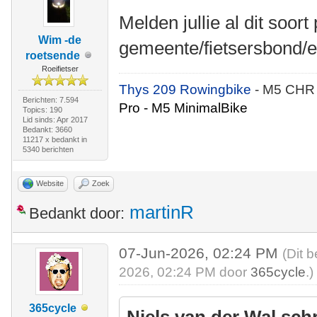
Melden jullie al dit soort
Wim -de
gemeente/fietsersbond/e
roetsende
Roeifietser
Thys 209 Rowingbike
- M5 CHR
Berichten: 7.594
Pro - M5 MinimalBike
Topics: 190
Lid sinds: Apr 2017
Bedankt: 3660
11217 x bedankt in
5340 berichten
Website
Zoek
martinR
Bedankt door:
07-Jun-2026, 02:24 PM
(Dit 
2026, 02:24 PM door
365cycle
.)
365cycle
Niels van der Wal sch