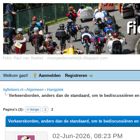
Welkom gast!
Aanmelden
Registreren
ligfietsers.nl
›
Algemeen
›
Hangplek
Verkeersborden, anders dan de standaard, om te bediscussiëren en 
elde waardering is 0
Pagina's (2):
« Vorige
1
2
Verkeersborden, anders dan de standaard, om te bediscussiëren en 
02-Jun-2026, 08:23 PM