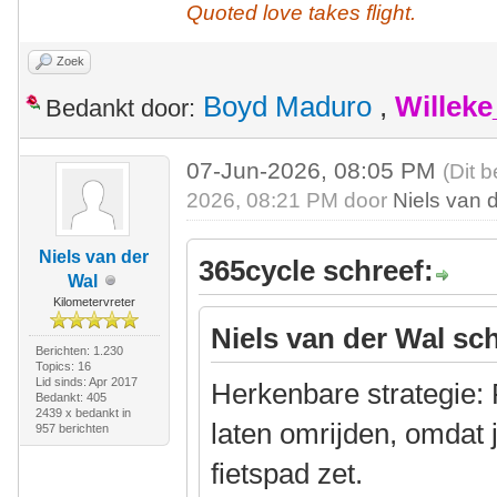
Quoted love takes flight.
Zoek
Boyd Maduro
,
Willek
Bedankt door:
07-Jun-2026, 08:05 PM
(Dit 
2026, 08:21 PM door
Niels van 
Niels van der
365cycle schreef:
Wal
Kilometervreter
Niels van der Wal sch
Berichten: 1.230
Topics: 16
Lid sinds: Apr 2017
Herkenbare strategie: 
Bedankt: 405
2439 x bedankt in
laten omrijden, omdat 
957 berichten
fietspad zet.