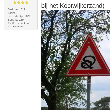
bij het Kootwijkerzand)
Berichten: 512
Topics: 15
Lid sinds: Apr 2021
Bedankt: 269
1538 x bedankt in
477 berichten