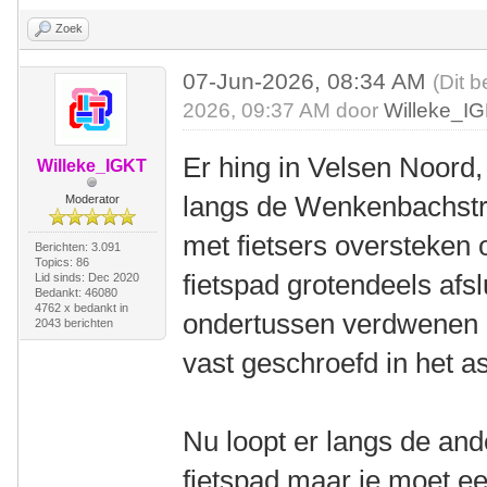
Zoek
07-Jun-2026, 08:34 AM
(Dit b
2026, 09:37 AM door
Willeke_I
Er hing in Velsen Noord, 
Willeke_IGKT
langs de Wenkenbachstra
Moderator
met fietsers oversteken 
Berichten: 3.091
Topics: 86
fietspad grotendeels afsl
Lid sinds: Dec 2020
Bedankt: 46080
4762 x bedankt in
ondertussen verdwenen e
2043 berichten
vast geschroefd in het as
Nu loopt er langs de an
fietspad maar je moet ee