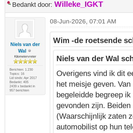
Willeke_IGKT
Bedankt door:
08-Jun-2026, 07:01 AM
Wim -de roetsende sc
Niels van der
Wal
Niels van der Wal sch
Kilometervreter
Berichten: 1.230
Overigens vind ik dit 
Topics: 16
Lid sinds: Apr 2017
het meisje geven. Van 
Bedankt: 405
2439 x bedankt in
957 berichten
begeleidde begreep ik
gevonden zijn. Beiden
(Waarschijnlijk zaten 
automobilist op hun te