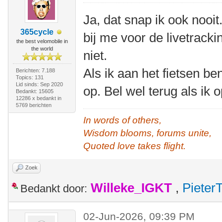
Ja, dat snap ik ook nooit
365cycle
bij me voor de livetrack
the best velomobile in
the world
niet.
Als ik aan het fietsen b
Berichten: 7.188
Topics: 131
Lid sinds: Sep 2020
op. Bel wel terug als ik
Bedankt: 15605
12286 x bedankt in
5769 berichten
In words of others,
Wisdom blooms, forums unite,
Quoted love takes flight.
Zoek
Willeke_IGKT
,
Pieter
Bedankt door:
02-Jun-2026, 09:39 PM