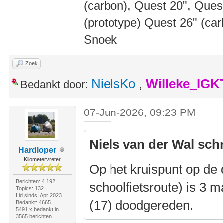
(carbon), Quest 20", Que
(prototype) Quest 26" (ca
Snoek
Zoek
NielsKo
,
Willeke_IGK
Bedankt door:
07-Jun-2026, 09:23 PM
Niels van der Wal sch
Hardloper
Kilometervreter
Op het kruispunt op de d
Berichten: 4.192
schoolfietsroute) is 3
Topics: 132
Lid sinds: Apr 2023
(17) doodgereden.
Bedankt: 4665
5491 x bedankt in
3565 berichten