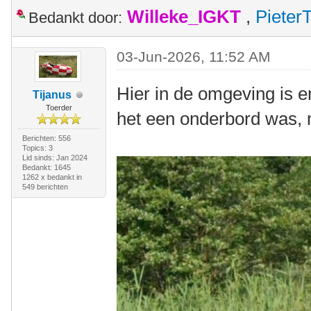
Willeke_IGKT
,
Pieter
Bedankt door:
03-Jun-2026, 11:52 AM
Hier in de omgeving is er
Tijanus
Toerder
het een onderbord was, ma
Berichten: 556
Topics: 3
Lid sinds: Jan 2024
Bedankt: 1645
1262 x bedankt in
549 berichten