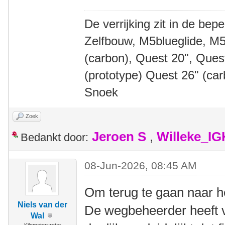
De verrijking zit in de bep
Zelfbouw, M5blueglide, M5
(carbon), Quest 20", Que
(prototype) Quest 26" (ca
Snoek
Zoek
Jeroen S
,
Willeke_I
Bedankt door:
08-Jun-2026, 08:45 AM
Om terug te gaan naar h
Niels van der
De wegbeheerder heeft v
Wal
Kilometervreter