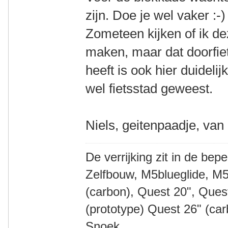
zijn. Doe je wel vaker :-)
Zometeen kijken of ik d
maken, maar dat doorfiets
heeft is ook hier duideli
wel fietsstad geweest.
Niels, geitenpaadje, van
De verrijking zit in de bep
Zelfbouw, M5blueglide, M5
(carbon), Quest 20", Que
(prototype) Quest 26" (ca
Snoek