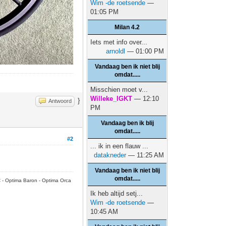
Wim -de roetsende
—
01:05 PM
Milan 4.2
Iets met info over...
arnoldl
— 01:00 PM
Vandaag ben ik niet blij
omdat.....
Misschien moet v...
Willeke_IGKT
— 12:10
}
Antwoord
PM
Vandaag ben ik blij
omdat.....
#2
... ik in een flauw ...
datakneder
— 11:25 AM
Vandaag ben ik niet blij
omdat.....
C - Optima Baron - Optima Orca
Ik heb altijd setj...
Wim -de roetsende
—
10:45 AM