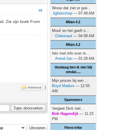
Woow dat ziet er goe...
#4
ligfietsshop
— 07:49 AM
had. Zie zijn boek From
Milan 4.2
Mooi! en het geeft o...
Gideonaut
— 04:08 AM
Milan 4.2
Iets met info over m...
Arend-Jan
— 01:28 AM
Vandaag ben ik niet blij
omdat.....
Mijn proces bij een ...
Boyd Maduro
— 12:55
}
Antwoord
AM
Spammers
Vergeet Dick niet…
Bob Hagendijk
— 11:23
PM
Flevo-trike