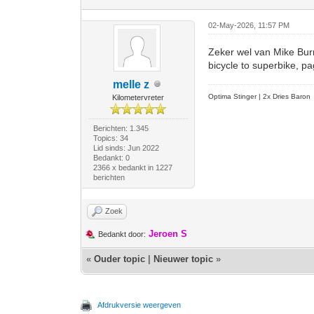
02-May-2026, 11:57 PM
Zeker wel van Mike Burro
bicycle to superbike, p
melle z
Optima Stinger |
2x Dries Baron
Kilometervreter
Berichten: 1.345
Topics: 34
Lid sinds: Jun 2022
Bedankt: 0
2366 x bedankt in 1227
berichten
Zoek
Jeroen S
Bedankt door:
«
Ouder topic
|
Nieuwer topic
»
Afdrukversie weergeven