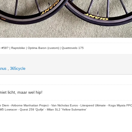
le #58?
| Raptobike | Optima Baron (custom) | Quattrovelo 175
anus
,
365cycle
iet licht, maar wel hip!
rpe Diem - Airborne Manhattan Project - Van Nicholas Euros - Litespeed Ultimate - Koga Miyata FP
M5 Lowracer - Quest 259 'Quifje' - Milan SL2 'Yellow Submarine'