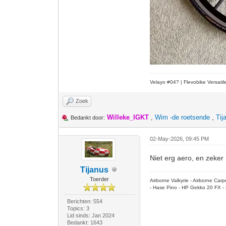
Velayo #
0
4?
| Flevobike Versati
Zoek
Willeke_IGKT
,
Wim -de roetsende
,
Tij
Bedankt door:
02-May-2026, 09:45 PM
Niet erg aero, en zeker n
Tijanus
Toerder
Airborne Valkyrie - Airborne Ca
- Hase Pino - HP Gekko 20 FX - 
Berichten: 554
Topics: 3
Lid sinds: Jan 2024
Bedankt: 1643