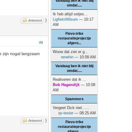
Vandaag ben ik niet blij
omdat.....
Ik heb altijd setjes...
LigfietsWilsum
— 10:17
}
Antwoord
AM
Flevo-trike
restauratieprojectje
#3
afgero...
Woow dat ziet er g...
Ze zijn nogal langzaam
renehin
— 10:08 AM
Vandaag ben ik niet blij
omdat.....
Realiseren dat ik ...
Bob Hagendijk
— 10:08
AM
Spammers
Vergeet Dick niet…...
qv-tester
— 08:25 AM
}
Antwoord
Flevo-trike
restauratieprojectje
afgero...