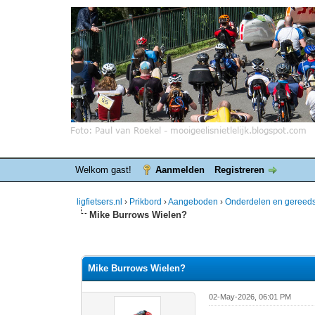
Welkom gast!
Aanmelden
Registreren
ligfietsers.nl
›
Prikbord
›
Aangeboden
›
Onderdelen en gereed
Mike Burrows Wielen?
0 stemmen - gemiddelde waardering is 0
1
2
3
4
5
Mike Burrows Wielen?
02-May-2026, 06:01 PM