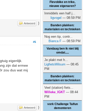
Flevobike en trike,
nieuwe eigenaren?
Inmiddels een half j...
ligvogel
— 08:59 PM
}
Antwoord
Banden plakken:
materialen en technieken
Nog een tip, contr...
Bianca F
— 08:59 PM
#5
Vandaag ben ik niet blij
omdat.....
Je plakt met h...
tuig eigenlijk.
LigfietsWilsum
— 08:45
ang zijn dat ermee
PM
Dr zou dus wat mij
Banden plakken:
materialen en technieken
Veel (station) fiets...
Willeke_IGKT
— 08:44
PM
vork Challenge Taifun
}
Antwoord
demonteren