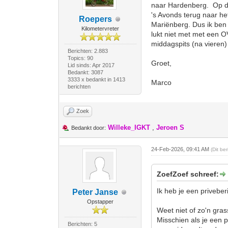
naar Hardenberg. Op de
's Avonds terug naar he
Roepers
Mariënberg. Dus ik ben
Kilometervreter
lukt niet met met een OV
middagspits (na vieren) 
Berichten: 2.883
Topics: 90
Groet,
Lid sinds: Apr 2017
Bedankt: 3087
3333 x bedankt in 1413
Marco
berichten
Zoek
Willeke_IGKT
,
Jeroen S
Bedankt door:
24-Feb-2026, 09:41 AM
(Dit be
ZoefZoef schreef:
Ik heb je een privebe
Peter Janse
Opstapper
Weet niet of zo'n gra
Misschien als je een 
Berichten: 5