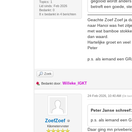
gegooid wordt anders 
Topics: 1
Lid sinds: Feb 2026
betreft een goede, s
Bedankt: 0
8 x bedankt in 4 berichten
Geachte Zoef Zoef ja dat
naar Hanoi was het zitj
met wat bamboe stokken 
dan waard.
Hartelijke groet en vee
Peter
p.s. als iemand een GR
Zoek
Willeke_IGKT
Bedankt door:
24-Feb-2026, 10:40 AM
(Dit be
Peter Janse schreef
p.s. als iemand een 
ZoefZoef
Kilometervreter
Daar ging mn priveberi