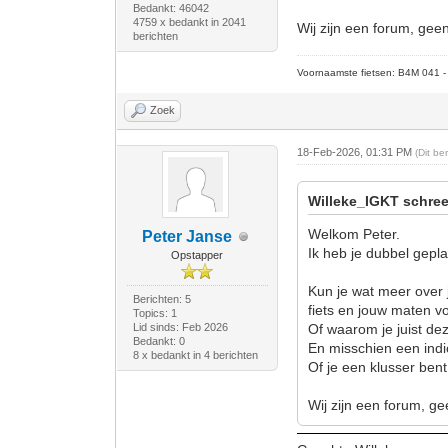
Bedankt: 46042
4759 x bedankt in 2041
Wij zijn een forum, gee
berichten
Voornaamste fietsen: B4M 041 - M
Zoek
18-Feb-2026, 01:31 PM
(Dit b
Willeke_IGKT schree
Welkom Peter.
Peter Janse
Ik heb je dubbel gepla
Opstapper
Kun je wat meer over j
Berichten: 5
fiets en jouw maten vo
Topics: 1
Lid sinds: Feb 2026
Of waarom je juist dez
Bedankt: 0
En misschien een indic
8 x bedankt in 4 berichten
Of je een klusser bent
Wij zijn een forum, ge