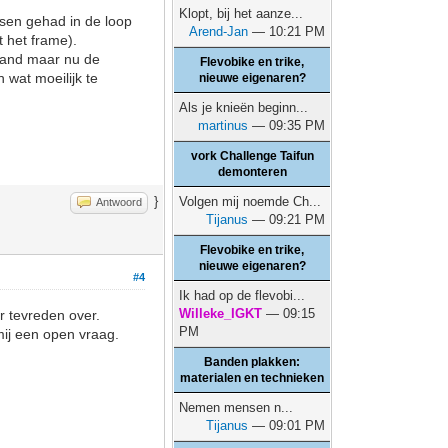
Klopt, bij het aanze...
tsen gehad in de loop
Arend-Jan
— 10:21 PM
t het frame).
iland maar nu de
Flevobike en trike,
n wat moeilijk te
nieuwe eigenaren?
Als je knieën beginn...
martinus
— 09:35 PM
vork Challenge Taifun
demonteren
}
Volgen mij noemde Ch...
Antwoord
Tijanus
— 09:21 PM
Flevobike en trike,
nieuwe eigenaren?
#4
Ik had op de flevobi...
Willeke_IGKT
— 09:15
r tevreden over.
PM
mij een open vraag.
Banden plakken:
materialen en technieken
Nemen mensen n...
Tijanus
— 09:01 PM