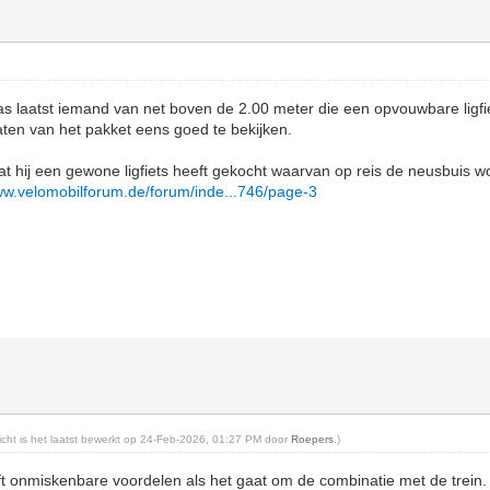
 laatst iemand van net boven de 2.00 meter die een opvouwbare ligfie
ten van het pakket eens goed te bekijken.
at hij een gewone ligfiets heeft gekocht waarvan op reis de neusbuis w
ww.velomobilforum.de/forum/inde...746/page-3
richt is het laatst bewerkt op 24-Feb-2026, 01:27 PM door
Roepers
.)
t onmiskenbare voordelen als het gaat om de combinatie met de trein. 