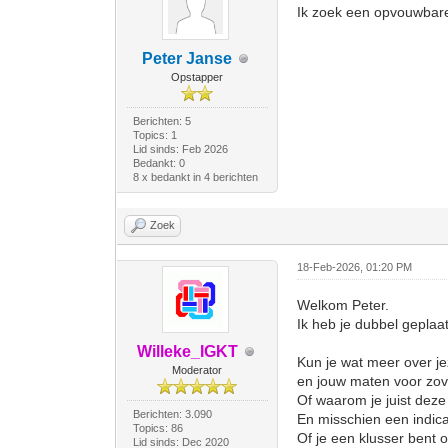
Ik zoek een opvouwbare
Peter Janse
Opstapper
Berichten: 5
Topics: 1
Lid sinds: Feb 2026
Bedankt: 0
8 x bedankt in 4 berichten
Zoek
18-Feb-2026, 01:20 PM
Welkom Peter.
Ik heb je dubbel geplaa
Willeke_IGKT
Kun je wat meer over jeze
Moderator
en jouw maten voor zove
Of waarom je juist deze 
Berichten: 3.090
En misschien een indicat
Topics: 86
Of je een klusser bent o
Lid sinds: Dec 2020