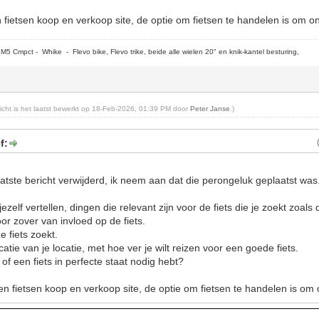
n fietsen koop en verkoop site, de optie om fietsen te handelen is om o
5 Cmpct - Whike - Flevo bike, Flevo trike, beide alle wielen 20" en knik-kantel besturing,
ericht is het laatst bewerkt op 18-Feb-2026, 01:39 PM door
Peter Janse
.)
f:
atste bericht verwijderd, ik neem aan dat die perongeluk geplaatst was
ezelf vertellen, dingen die relevant zijn voor de fiets die je zoekt zoals
or zover van invloed op de fiets.
e fiets zoekt.
atie van je locatie, met hoe ver je wilt reizen voor een goede fiets.
 of een fiets in perfecte staat nodig hebt?
en fietsen koop en verkoop site, de optie om fietsen te handelen is om