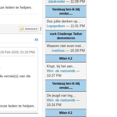
datakneder
— 11:08 PM
nze leden te helpen.
Vandaag ben ik blij
omdat.....
Dus jullie denken op...
Lopopodium
— 11:01 PM
}
Antwoord
vork Challenge Taifun
demonteren
#3
Waarom niet even met...
martinus
— 10:29 PM
(18-Feb-2026, 01:20 PM)
Milan 4.2
.
Klopt, bij het aan...
Wim -de roetsende
—
10:27 PM
 de versie(s) van de
Vandaag ben ik blij
omdat.....
De jeugd van teg...
Wim -de roetsende
—
10:24 PM
 onze leden te helpen.
Milan 4.2