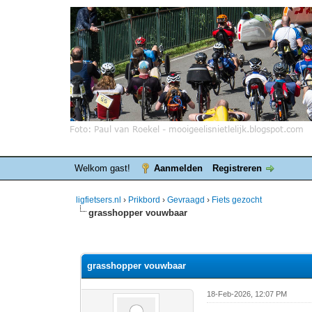
Welkom gast!
Aanmelden
Registreren
ligfietsers.nl
›
Prikbord
›
Gevraagd
›
Fiets gezocht
grasshopper vouwbaar
0 stemmen - gemiddelde waardering is 0
1
2
3
4
5
grasshopper vouwbaar
18-Feb-2026, 12:07 PM