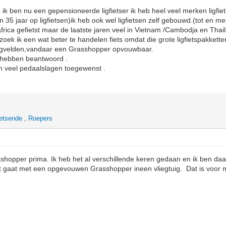
n ik ben nu een gepensioneerde ligfietser ik heb heel veel merken ligfie
dan 35 jaar op ligfietsen)ik heb ook wel ligfietsen zelf gebouwd.(tot en me
frica gefietst maar de laatste jaren veel in Vietnam /Cambodja en Tha
 zoek ik een wat beter te handelen fiets omdat die grote ligfietspakkette
iegvelden,vandaar een Grasshopper opvouwbaar.
 hebben beantwoord .
en veel pedaalslagen toegewenst .
etsende
,
Roepers
ashopper prima. Ik heb het al verschillende keren gedaan en ik ben daa
et gaat met een opgevouwen Grasshopper ineen vliegtuig. Dat is voor 