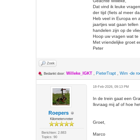
Geachte Willeke,
Dat vind ik leuke vrage
der tijd (fiets al meer 
Heb veel in Europa en a
jaartjes wat gaan tellen
handelen zijn op de vl
Hoop uw vragen wat te
Met vriendelijke groet 
Peter
Zoek
Willeke_IGKT
,
PieterTrapt
,
Wim -de ro
Bedankt door:
18-Feb-2026, 09:13 PM
In de trein gaat een Gr
Ikvraag mij af of hoe h
Roepers
Kilometervreter
Groet,
Berichten: 2.883
Marco
Topics: 90