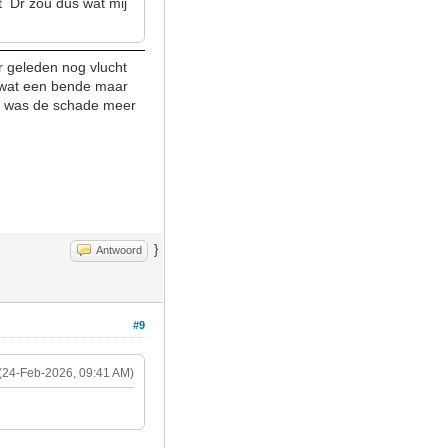
t Dr zou dus wat mij
ar geleden nog vlucht
l wat een bende maar
et was de schade meer
}
Antwoord
#9
(24-Feb-2026, 09:41 AM)