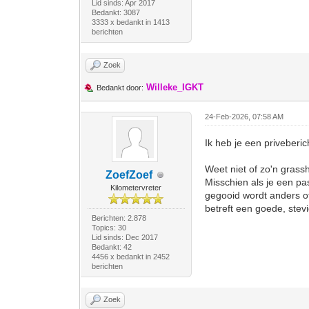
Lid sinds: Apr 2017
Bedankt: 3087
3333 x bedankt in 1413
berichten
Zoek
Willeke_IGKT
Bedankt door:
24-Feb-2026, 07:58 AM
Ik heb je een priveberi
Weet niet of zo'n grass
ZoefZoef
Misschien als je een pa
Kilometervreter
gegooid wordt anders of
betreft een goede, ste
Berichten: 2.878
Topics: 30
Lid sinds: Dec 2017
Bedankt: 42
4456 x bedankt in 2452
berichten
Zoek