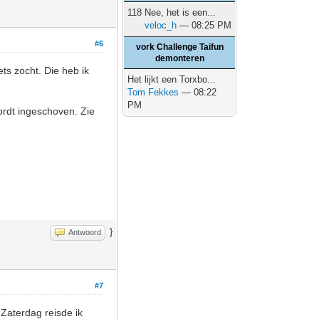
118 Nee, het is een...
veloc_h
— 08:25 PM
#6
vork Challenge Taifun
demonteren
ts zocht. Die heb ik
Het lijkt een Torxbo...
Tom Fekkes
— 08:22
PM
ordt ingeschoven. Zie
}
Antwoord
#7
Zaterdag reisde ik