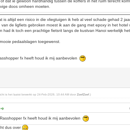
of dat ie gewoon hardhandig tussen de koffers in het ruim terecht kom
tevige doos omheen moeten.
 is altijd een risico in die vliegtuigen ik heb al veel schade gehad 2 ja
e van de ligfiets gebroken moest ik aan de gang met epoxy in het hote
had ik toch een prachtige fietsrit langs de kustvan Hanoi werkelijk h
l mooie pedaalslagen toegewenst.
asshopper fx heeft houd ik mij aanbevolen
richt is het laatst bewerkt op 24-Feb-2026, 10:44 AM door
ZoefZoef
.)
:
GRasshopper fx heeft houd ik mij aanbevolen
cht dus over