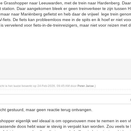
 Grasshopper naar Leeuwarden, met de trein naar Hardenberg. Daar heb
t station. Daar aangekomen bleek er geen treinverkeer te zijn tussen
 maar naar Mariënberg gefietst en heb daar de vrijwel lege trein geno
-fiets. De fiets kan probleemloos mee in de spits en ik hoef er niet voo
is vervelend voor fiets-in-de-treinreizigers, maar niet voor reizen met
richt is het laatst bewerkt op 24-Feb-2026, 09:45 AM door
Peter Janse
.)
richt gestuurd, maar geen reactie terug ontvangen.
sshopper eigenlijk wel ideaal is om opgevouwen mee te nemen in een vlie
passende doos hebt waar ie stevig in verpakt kan worden. Zou veels te