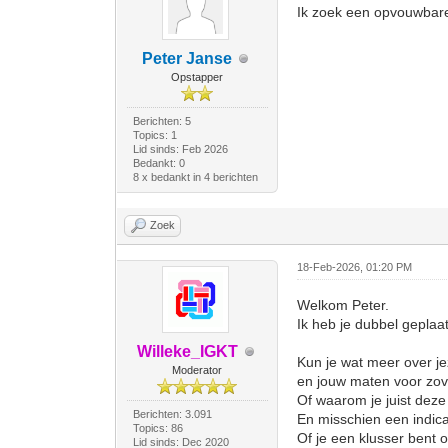
Ik zoek een opvouwbare
Peter Janse
Opstapper
Berichten: 5
Topics: 1
Lid sinds: Feb 2026
Bedankt: 0
8 x bedankt in 4 berichten
Zoek
18-Feb-2026, 01:20 PM
Welkom Peter.
Ik heb je dubbel geplaa
Willeke_IGKT
Kun je wat meer over jeze
Moderator
en jouw maten voor zove
Of waarom je juist deze 
Berichten: 3.091
En misschien een indicat
Topics: 86
Of je een klusser bent o
Lid sinds: Dec 2020