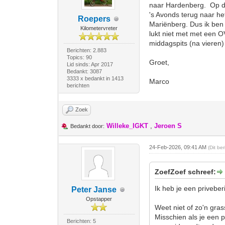
naar Hardenberg. Op de
's Avonds terug naar he
Roepers
Mariënberg. Dus ik ben
Kilometervreter
lukt niet met met een OV
middagspits (na vieren) 
Berichten: 2.883
Topics: 90
Groet,
Lid sinds: Apr 2017
Bedankt: 3087
3333 x bedankt in 1413
Marco
berichten
Zoek
Willeke_IGKT
,
Jeroen S
Bedankt door:
24-Feb-2026, 09:41 AM
(Dit be
ZoefZoef schreef:
Ik heb je een privebe
Peter Janse
Opstapper
Weet niet of zo'n gra
Misschien als je een 
Berichten: 5