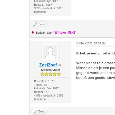
Lid sinds: Apr 2017
Bedankt: 3087
3333 x bedankt in 1413
berichten
Zoek
Willeke_IGKT
Bedankt door:
24-Feb-2026, 07:58 AM
Ik heb je een priveberi
Weet niet of zo'n grass
ZoefZoef
Misschien als je een pa
Kilometervreter
gegooid wordt anders of
betreft een goede, ste
Berichten: 2.879
Topics: 30
Lid sinds: Dec 2017
Bedankt: 42
4457 x bedankt in 2453
berichten
Zoek