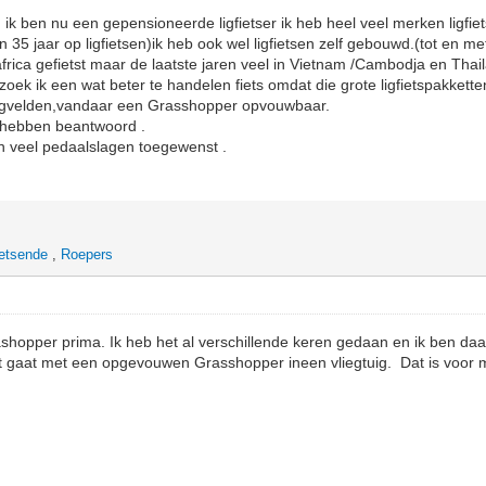
n ik ben nu een gepensioneerde ligfietser ik heb heel veel merken ligfie
dan 35 jaar op ligfietsen)ik heb ook wel ligfietsen zelf gebouwd.(tot en me
frica gefietst maar de laatste jaren veel in Vietnam /Cambodja en Tha
 zoek ik een wat beter te handelen fiets omdat die grote ligfietspakkette
iegvelden,vandaar een Grasshopper opvouwbaar.
 hebben beantwoord .
en veel pedaalslagen toegewenst .
etsende
,
Roepers
ashopper prima. Ik heb het al verschillende keren gedaan en ik ben daa
et gaat met een opgevouwen Grasshopper ineen vliegtuig. Dat is voor 