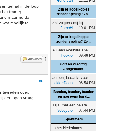
Arend-Jan
— 11:12 PM
tsen gehad in de loop
Zijn er kogelkopjes
t het frame).
zonder speling? Zo ...
iland maar nu de
n wat moeilijk te
Zal volgens mij bij ...
JarnoH
— 10:01 PM
Zijn er kogelkopjes
zonder speling? Zo ...
A Geen voelbare spel...
Hoekie
— 09:48 PM
}
Antwoord
Kort en krachtig:
Aangenaam!
Jeroen, bedankt voor...
#4
LekkerDoen
— 08:54 PM
r tevreden over.
Banden, banden, banden
en nog eens band...
mij een open vraag.
Tsja, met een heiste...
365cycle
— 07:44 PM
Spammers
In het Nederlands ...