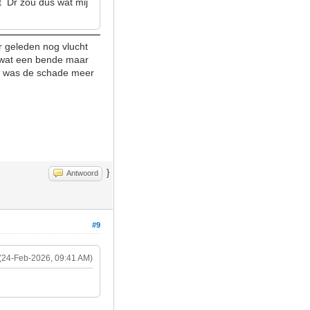
t Dr zou dus wat mij
ar geleden nog vlucht
l wat een bende maar
et was de schade meer
}
Antwoord
#9
(24-Feb-2026, 09:41 AM)