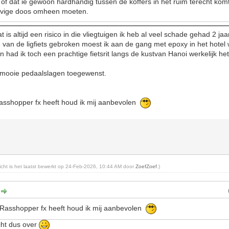
of dat ie gewoon hardhandig tussen de koffers in het ruim terecht kom
tevige doos omheen moeten.
 is altijd een risico in die vliegtuigen ik heb al veel schade gehad 2 ja
e van de ligfiets gebroken moest ik aan de gang met epoxy in het hote
had ik toch een prachtige fietsrit langs de kustvan Hanoi werkelijk h
l mooie pedaalslagen toegewenst.
asshopper fx heeft houd ik mij aanbevolen
richt is het laatst bewerkt op 24-Feb-2026, 10:44 AM door
ZoefZoef
.)
:
GRasshopper fx heeft houd ik mij aanbevolen
cht dus over