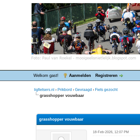
Welkom gast!
Aanmelden
Registreren
ligfietsers.nl
›
Prikbord
›
Gevraagd
›
Fiets gezocht
grasshopper vouwbaar
0 stemmen - gemiddelde waardering is 0
1
2
3
4
5
grasshopper vouwbaar
18-Feb-2026, 12:07 PM