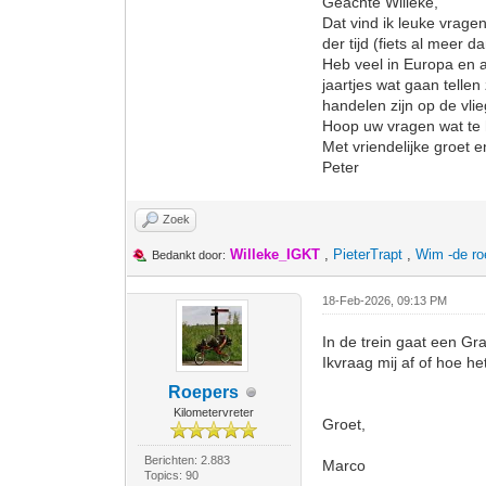
Geachte Willeke,
Dat vind ik leuke vrage
der tijd (fiets al meer 
Heb veel in Europa en a
jaartjes wat gaan tellen
handelen zijn op de vl
Hoop uw vragen wat te
Met vriendelijke groet 
Peter
Zoek
Willeke_IGKT
,
PieterTrapt
,
Wim -de ro
Bedankt door:
18-Feb-2026, 09:13 PM
In de trein gaat een Gr
Ikvraag mij af of hoe h
Roepers
Kilometervreter
Groet,
Berichten: 2.883
Marco
Topics: 90