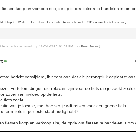
n fietsen koop en verkoop site, de optie om fietsen te handelen is om o
5 Cmpct - Whike - Flevo bike, Flevo trike, beide alle wielen 20" en knik-kantel besturing,
ericht is het laatst bewerkt op 18-Feb-2026, 01:39 PM door
Peter Janse
.)
f:
atste bericht verwijderd, ik neem aan dat die perongeluk geplaatst was
ezelf vertellen, dingen die relevant zijn voor de fiets die je zoekt zoals
or zover van invloed op de fiets.
e fiets zoekt.
atie van je locatie, met hoe ver je wilt reizen voor een goede fiets.
 of een fiets in perfecte staat nodig hebt?
en fietsen koop en verkoop site, de optie om fietsen te handelen is om