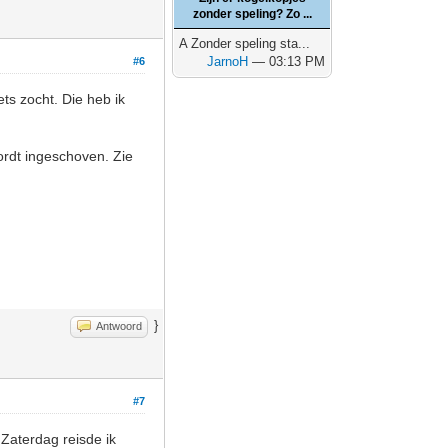
zonder speling? Zo ...
A Zonder speling sta...
JarnoH
— 03:13 PM
#6
ts zocht. Die heb ik
ordt ingeschoven. Zie
}
Antwoord
#7
Zaterdag reisde ik