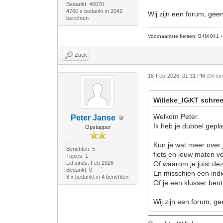
Bedankt: 46070
4760 x bedankt in 2042
Wij zijn een forum, gee
berichten
Voornaamste fietsen: B4M 041 - M
Zoek
18-Feb-2026, 01:31 PM
(Dit b
Willeke_IGKT schree
Welkom Peter.
Peter Janse
Ik heb je dubbel gepla
Opstapper
Kun je wat meer over j
Berichten: 5
fiets en jouw maten vo
Topics: 1
Lid sinds: Feb 2026
Of waarom je juist dez
Bedankt: 0
En misschien een indic
8 x bedankt in 4 berichten
Of je een klusser bent
Wij zijn een forum, ge