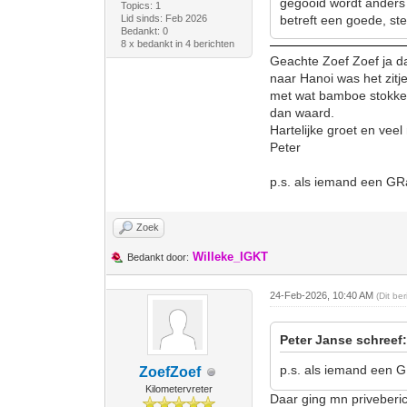
gegooid wordt anders 
Topics: 1
Lid sinds: Feb 2026
betreft een goede, s
Bedankt: 0
8 x bedankt in 4 berichten
Geachte Zoef Zoef ja dat
naar Hanoi was het zitj
met wat bamboe stokken 
dan waard.
Hartelijke groet en vee
Peter
p.s. als iemand een GR
Zoek
Willeke_IGKT
Bedankt door:
24-Feb-2026, 10:40 AM
(Dit be
Peter Janse schreef
p.s. als iemand een 
ZoefZoef
Kilometervreter
Daar ging mn priveberi