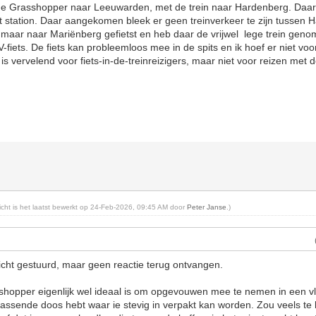
 Grasshopper naar Leeuwarden, met de trein naar Hardenberg. Daar heb
t station. Daar aangekomen bleek er geen treinverkeer te zijn tussen
 maar naar Mariënberg gefietst en heb daar de vrijwel lege trein geno
-fiets. De fiets kan probleemloos mee in de spits en ik hoef er niet voo
is vervelend voor fiets-in-de-treinreizigers, maar niet voor reizen met
richt is het laatst bewerkt op 24-Feb-2026, 09:45 AM door
Peter Janse
.)
richt gestuurd, maar geen reactie terug ontvangen.
sshopper eigenlijk wel ideaal is om opgevouwen mee te nemen in een vlie
passende doos hebt waar ie stevig in verpakt kan worden. Zou veels te