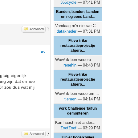
365cycle
— 07:41 PM
Banden, banden, banden
en nog eens band...
Vandaag m'n nieuwe C...
}
Antwoord
datakneder
— 07:31 PM
Flevo-trike
restauratieprojectje
afgero...
#5
Wow! ik ben wedero...
renehin
— 04:48 PM
Flevo-trike
tuig eigenlijk.
restauratieprojectje
ang zijn dat ermee
afgero...
Dr zou dus wat mij
Wow! ik ben wederom ...
tiemen
— 04:14 PM
vork Challenge Taifun
demonteren
Kan haast niet ander...
ZoefZoef
— 03:29 PM
}
Antwoord
Zijn er kogelkopjes