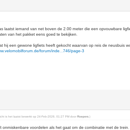
 laatst iemand van net boven de 2.00 meter die een opvouwbare ligfie
ten van het pakket eens goed te bekijken.
at hij een gewone ligfiets heeft gekocht waarvan op reis de neusbuis w
ww.velomobilforum.de/forum/inde...746/page-3
richt is het laatst bewerkt op 24-Feb-2026, 01:27 PM door
Roepers
.)
t onmiskenbare voordelen als het gaat om de combinatie met de trein. 