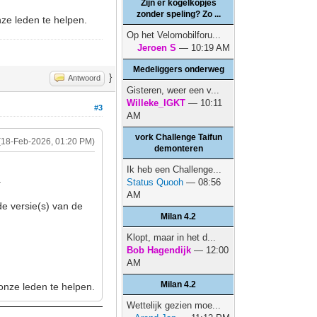
Zijn er kogelkopjes
zonder speling? Zo ...
nze leden te helpen.
Op het Velomobilforu...
Jeroen S
— 10:19 AM
Medeliggers onderweg
}
Antwoord
Gisteren, weer een v...
Willeke_IGKT
— 10:11
#3
AM
vork Challenge Taifun
(18-Feb-2026, 01:20 PM)
demonteren
Ik heb een Challenge...
.
Status Quooh
— 08:56
AM
 de versie(s) van de
Milan 4.2
Klopt, maar in het d...
Bob Hagendijk
— 12:00
AM
Milan 4.2
 onze leden te helpen.
Wettelijk gezien moe...