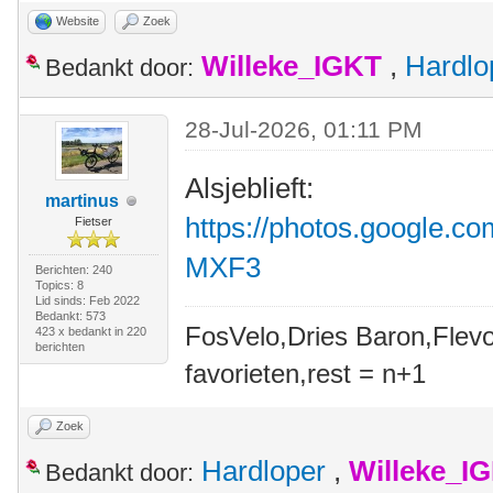
Website
Zoek
Willeke_IGKT
,
Hardlo
Bedankt door:
28-Jul-2026, 01:11 PM
Alsjeblieft:
martinus
https://photos.google.
Fietser
MXF3
Berichten: 240
Topics: 8
Lid sinds: Feb 2022
Bedankt: 573
FosVelo,Dries Baron,Flevo
423 x bedankt in 220
berichten
favorieten,rest = n+1
Zoek
Hardloper
,
Willeke_I
Bedankt door: