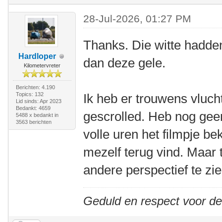
28-Jul-2026, 01:27 PM
Thanks. Die witte hadde
Hardloper
dan deze gele.
Kilometervreter
Berichten: 4.190
Topics: 132
Ik heb er trouwens vluch
Lid sinds: Apr 2023
Bedankt: 4659
gescrolled. Heb nog ge
5488 x bedankt in
3563 berichten
volle uren het filmpje bek
mezelf terug vind. Maar 
andere perspectief te zi
Geduld en respect voor d