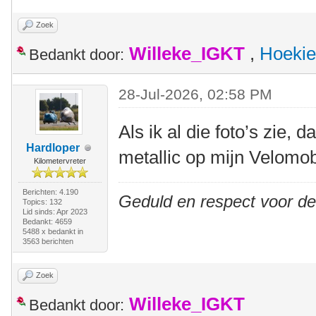
Zoek
Willeke_IGKT
,
Hoekie
Bedankt door:
28-Jul-2026, 02:58 PM
Als ik al die foto’s zie, 
Hardloper
metallic op mijn Velomob
Kilometervreter
Berichten: 4.190
Geduld en respect voor d
Topics: 132
Lid sinds: Apr 2023
Bedankt: 4659
5488 x bedankt in
3563 berichten
Zoek
Willeke_IGKT
Bedankt door: