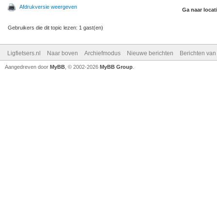
Afdrukversie weergeven
Ga naar locat
Gebruikers die dit topic lezen: 1 gast(en)
Ligfietsers.nl
Naar boven
Archiefmodus
Nieuwe berichten
Berichten va
Aangedreven door
MyBB
, © 2002-2026
MyBB Group
.