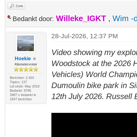
Zoek
Willeke_IGKT
,
Wim -d
Bedankt door:
28-Jul-2026, 12:37 PM
Video showing my exploi
Hoekie
Woodstock at the 2026
Kilometervreter
Vehicles) World Champio
Berichten: 2.403
Topics: 137
Dumoulin bike park in Si
Lid sinds: May 2018
Bedankt: 8785
12th July 2026. Russell
3987 x bedankt in
1847 berichten