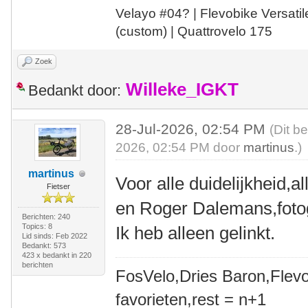
Velayo #
0
4?
| Flevobike Versati
(custom) | Quattrovelo 175
Zoek
Willeke_IGKT
Bedankt door:
28-Jul-2026, 02:54 PM
(Dit b
2026, 02:54 PM door
martinus
.)
martinus
Voor alle duidelijkheid,a
Fietser
en Roger Dalemans,fotog
Berichten: 240
Topics: 8
Ik heb alleen gelinkt.
Lid sinds: Feb 2022
Bedankt: 573
423 x bedankt in 220
berichten
FosVelo,Dries Baron,Flevo
favorieten,rest = n+1