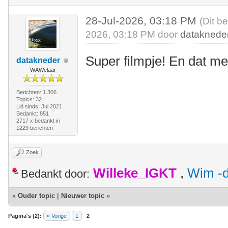
28-Jul-2026, 03:18 PM
(Dit b
2026, 03:18 PM door
dataknede
Super filmpje! En dat m
datakneder
WAWelaar
Berichten: 1.306
Topics: 32
Lid sinds: Jul 2021
Bedankt: 851
2717 x bedankt in
1229 berichten
Zoek
Willeke_IGKT
,
Wim -d
Bedankt door:
«
Ouder topic
|
Nieuwer topic
»
Pagina's (2):
« Vorige
1
2