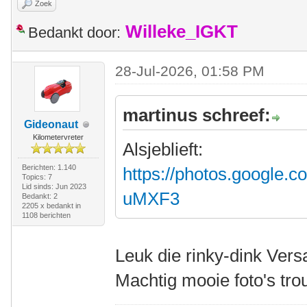
Zoek
Willeke_IGKT
Bedankt door:
28-Jul-2026, 01:58 PM
martinus schreef:
Gideonaut
Kilometervreter
Alsjeblieft:
Berichten: 1.140
https://photos.google
Topics: 7
Lid sinds: Jun 2023
uMXF3
Bedankt: 2
2205 x bedankt in
1108 berichten
Leuk die rinky-dink Vers
Machtig mooie foto's tr