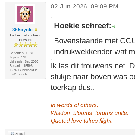
02-Jun-2026, 09:09 PM
Hoekie schreef:
365cycle
the best velomobile in
Bovenstaande met CCU 
the world
indrukwekkender wat mij
Berichten: 7.181
Topics: 131
Lid sinds: Sep 2020
Ik las dit trouwens net. D
Bedankt: 15596
12269 x bedankt in
stukje naar boven was o
5761 berichten
toerkap dus...
In words of others,
Wisdom blooms, forums unite,
Quoted love takes flight.
Zoek