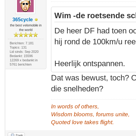
Wim -de roetsende sc
365cycle
the best velomobile in
De heer DF had toen ook
the world
hij rond de 100km/u ree
Berichten: 7.181
Topics: 131
Lid sinds: Sep 2020
Bedankt: 15596
12269 x bedankt in
Heerlijk ontspannen.
5761 berichten
Dat was bewust, toch? Om 
die snelheden?
In words of others,
Wisdom blooms, forums unite,
Quoted love takes flight.
Zoek