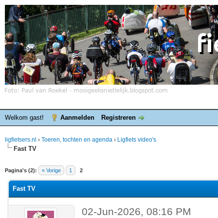
Welkom gast!
Aanmelden
Registreren
ligfietsers.nl
›
Toeren, tochten en agenda
›
Ligfiets video's
Fast TV
elde waardering is 0
Pagina's (2):
« Vorige
1
2
Fast TV
02-Jun-2026, 08:16 PM