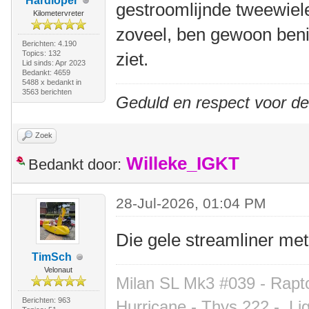
Hardloper
gestroomlijnde tweewiel
Kilometervreter
zoveel, ben gewoon benie
Berichten: 4.190
Topics: 132
ziet.
Lid sinds: Apr 2023
Bedankt: 4659
5488 x bedankt in
3563 berichten
Geduld en respect voor d
Zoek
Willeke_IGKT
Bedankt door:
28-Jul-2026, 01:04 PM
Die gele streamliner met
TimSch
Velonaut
Milan SL Mk3 #039 - Rapto
Berichten: 963
Hurricane - Thys 222 -
Li