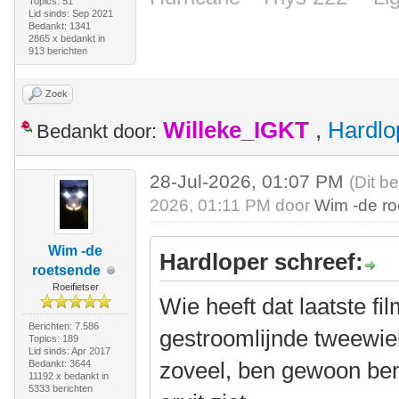
Topics: 51
Lid sinds: Sep 2021
Bedankt: 1341
2865 x bedankt in
913 berichten
Zoek
Willeke_IGKT
,
Hardlo
Bedankt door:
28-Jul-2026, 01:07 PM
(Dit b
2026, 01:11 PM door
Wim -de r
Wim -de
Hardloper schreef:
roetsende
Roeifietser
Wie heeft dat laatste f
Berichten: 7.586
gestroomlijnde tweewie
Topics: 189
Lid sinds: Apr 2017
zoveel, ben gewoon ben
Bedankt: 3644
11192 x bedankt in
5333 berichten