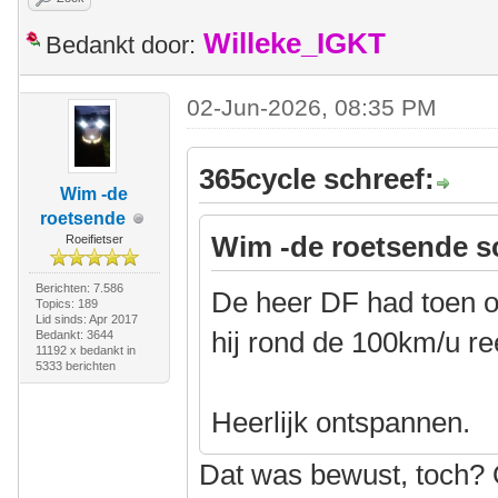
Willeke_IGKT
Bedankt door:
02-Jun-2026, 08:35 PM
365cycle schreef:
Wim -de
roetsende
Wim -de roetsende s
Roeifietser
Berichten: 7.586
De heer DF had toen oo
Topics: 189
Lid sinds: Apr 2017
hij rond de 100km/u re
Bedankt: 3644
11192 x bedankt in
5333 berichten
Heerlijk ontspannen.
Dat was bewust, toch? O