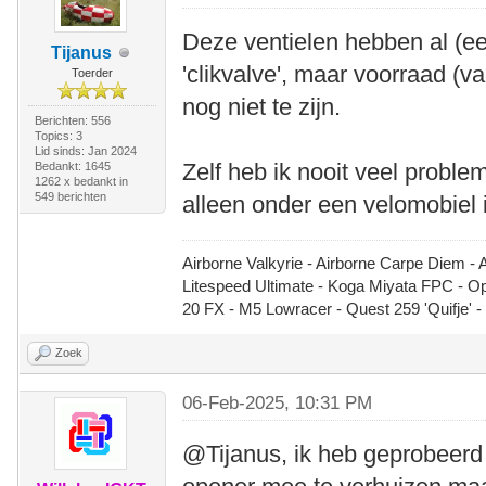
Deze ventielen hebben al (een
Tijanus
'clikvalve', maar voorraad (v
Toerder
nog niet te zijn.
Berichten: 556
Topics: 3
Lid sinds: Jan 2024
Zelf heb ik nooit veel probl
Bedankt: 1645
1262 x bedankt in
549 berichten
alleen onder een velomobiel 
Airborne Valkyrie - Airborne Carpe Diem - 
Litespeed Ultimate - Koga Miyata FPC - 
20 FX - M5 Lowracer - Quest 259 'Quifje' 
Zoek
06-Feb-2025, 10:31 PM
@Tijanus, ik heb geprobeerd 