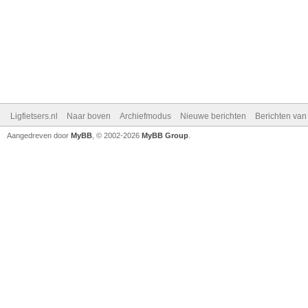
Ligfietsers.nl
Naar boven
Archiefmodus
Nieuwe berichten
Berichten va
Aangedreven door
MyBB
, © 2002-2026
MyBB Group
.