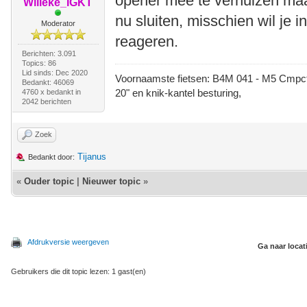
opener mee te verhuizen maar 
Willeke_IGKT
nu sluiten, misschien wil je 
Moderator
reageren.
Berichten: 3.091
Topics: 86
Lid sinds: Dec 2020
Voornaamste fietsen: B4M 041 - M5 Cmpct -
Bedankt: 46069
20" en knik-kantel besturing,
4760 x bedankt in
2042 berichten
Zoek
Tijanus
Bedankt door:
«
Ouder topic
|
Nieuwer topic
»
Afdrukversie weergeven
Ga naar locat
Gebruikers die dit topic lezen: 1 gast(en)