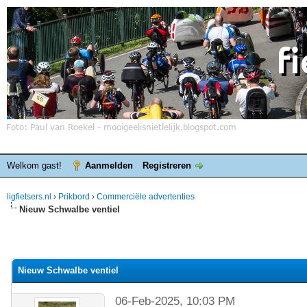
Welkom gast!
Aanmelden
Registreren
ligfietsers.nl
›
Prikbord
›
Commerciële advertenties
Nieuw Schwalbe ventiel
Nieuw Schwalbe ventiel
06-Feb-2025, 10:03 PM