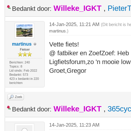
Willeke_IGKT
,
Pieter
Bedankt door:
14-Jan-2025, 11:21 AM
(Dit bericht is
martinus
.)
Vette fiets!
martinus
Fietser
@ fatbiker en ZoefZoef: Heb 
Ligfietsforum,zo 'n mooie low
Berichten: 240
Topics: 8
Groet,Gregor
Lid sinds: Feb 2022
Bedankt: 573
423 x bedankt in 220
berichten
Zoek
Willeke_IGKT
,
365cyc
Bedankt door:
14-Jan-2025, 11:23 AM