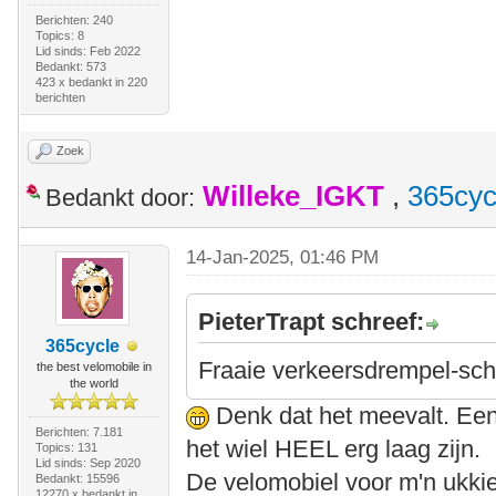
Berichten: 240
Topics: 8
Lid sinds: Feb 2022
Bedankt: 573
423 x bedankt in 220
berichten
Zoek
Willeke_IGKT
,
365cyc
Bedankt door:
14-Jan-2025, 01:46 PM
PieterTrapt schreef:
365cycle
Fraaie verkeersdrempel-sc
the best velomobile in
the world
Denk dat het meevalt. Een 
Berichten: 7.181
het wiel HEEL erg laag zijn.
Topics: 131
Lid sinds: Sep 2020
De velomobiel voor m'n ukki
Bedankt: 15596
12270 x bedankt in