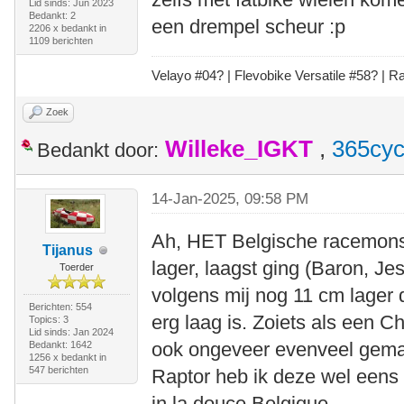
Lid sinds: Jun 2023
Bedankt: 2
een drempel scheur :p
2206 x bedankt in
1109 berichten
Velayo #
0
4?
| Flevobike Versatile #58?
| Ra
Zoek
Willeke_IGKT
,
365cyc
Bedankt door:
14-Jan-2025, 09:58 PM
Ah, HET Belgische racemonste
Tijanus
lager, laagst ging (Baron, Je
Toerder
volgens mij nog 11 cm lager
Berichten: 554
erg laag is. Zoiets als een C
Topics: 3
Lid sinds: Jan 2024
ook ongeveer evenveel gemaak
Bedankt: 1642
1256 x bedankt in
547 berichten
Raptor heb ik deze wel eens i
in la douce Belgique.