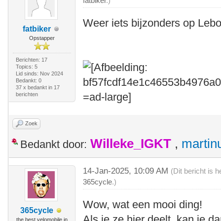
fatbiker
.)
Weer iets bijzonders op Leb
fatbiker
Opstapper
Berichten: 17
Topics: 5
Lid sinds: Nov 2024
Bedankt: 0
37 x bedankt in 17
berichten
Zoek
Willeke_IGKT
,
martin
Bedankt door:
14-Jan-2025, 10:09 AM
(Dit bericht is
365cycle
.)
Wow, wat een mooi ding!
365cycle
Als je ze hier deelt, kan je 
the best velomobile in