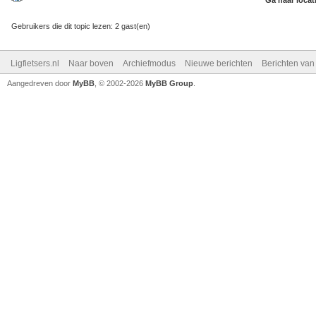
Ga naar locat
Gebruikers die dit topic lezen: 2 gast(en)
Ligfietsers.nl
Naar boven
Archiefmodus
Nieuwe berichten
Berichten va
Aangedreven door
MyBB
, © 2002-2026
MyBB Group
.