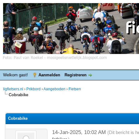
Welkom gast!
Aanmelden
Registreren
ligfietsers.nl
›
Prikbord
›
Aangeboden
›
Fietsen
Cobrabike
elde waardering is 0
Cobrabike
14-Jan-2025, 10:02 AM
(Dit bericht is