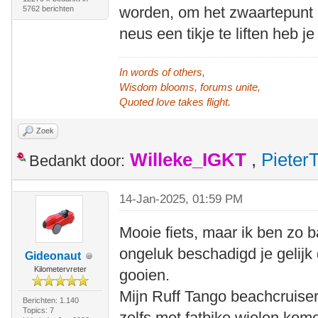
worden, om het zwaartepunt l
5762 berichten
neus een tikje te liften heb j
In words of others,
Wisdom blooms, forums unite,
Quoted love takes flight.
Zoek
Willeke_IGKT
,
Pieter
Bedankt door:
14-Jan-2025, 01:59 PM
Mooie fiets, maar ik ben zo b
ongeluk beschadigd je gelijk 
Gideonaut
Kilometervreter
gooien.
Mijn Ruff Tango beachcruiser 
Berichten: 1.140
Topics: 7
zelfs met fatbike wielen kom