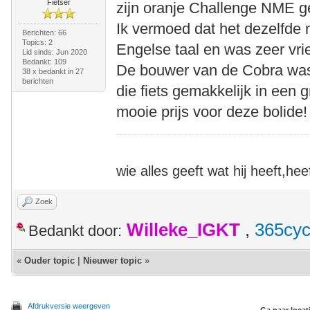
Fietser
zijn oranje Challenge NME g
Ik vermoed dat het dezelfde 
Berichten: 66
Topics: 2
Engelse taal en was zeer vrie
Lid sinds: Jun 2020
Bedankt: 109
De bouwer van de Cobra was 
38 x bedankt in 27
berichten
die fiets gemakkelijk in een
mooie prijs voor deze bolide!
wie alles geeft wat hij heeft,heef
Zoek
Willeke_IGKT
,
365cyc
Bedankt door:
«
Ouder topic
|
Nieuwer topic
»
Afdrukversie weergeven