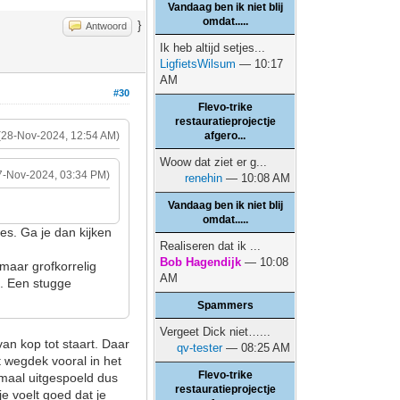
Vandaag ben ik niet blij
omdat.....
}
Antwoord
Ik heb altijd setjes...
LigfietsWilsum
— 10:17
AM
#30
Flevo-trike
restauratieprojectje
(28-Nov-2024, 12:54 AM)
afgero...
Woow dat ziet er g...
7-Nov-2024, 03:34 PM)
renehin
— 10:08 AM
Vandaag ben ik niet blij
omdat.....
jes. Ga je dan kijken
Realiseren dat ik ...
Bob Hagendijk
— 10:08
 maar grofkorrelig
AM
l. Een stugge
Spammers
Vergeet Dick niet…...
an kop tot staart. Daar
qv-tester
— 08:25 AM
t wegdek vooral in het
Flevo-trike
maal uitgespoeld dus
restauratieprojectje
e voelt goed dat je