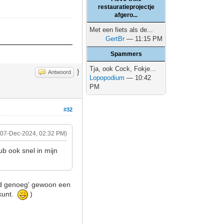
restauratieprojectje
afgero...
Met een fiets als de...
GertBr
— 11:15 PM
Spammers
Tja, ook Cock, Fokje...
}
Antwoord
Lopopodium
— 10:42
PM
#32
(07-Dec-2024, 02:32 PM)
ub ook snel in mijn
hard genoeg' gewoon een
 kunt.
)