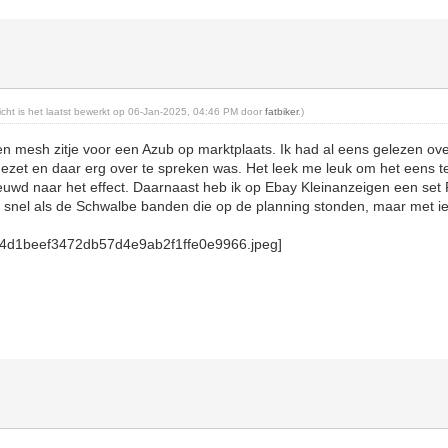
richt is het laatst bewerkt op 06-Jan-2025, 04:46 PM door
fatbiker
.)
n mesh zitje voor een Azub op marktplaats. Ik had al eens gelezen over
ezet en daar erg over te spreken was. Het leek me leuk om het eens t
uwd naar het effect. Daarnaast heb ik op Ebay Kleinanzeigen een se
o snel als de Schwalbe banden die op de planning stonden, maar met i