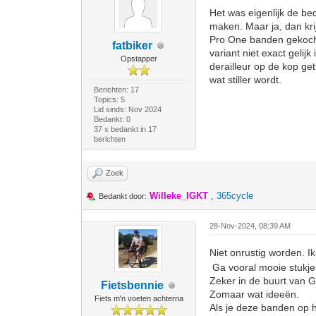
Het was eigenlijk de be
maken. Maar ja, dan krij
Pro One banden gekocht.
fatbiker
variant niet exact gelij
Opstapper
derailleur op de kop get
wat stiller wordt.
Berichten: 17
Topics: 5
Lid sinds: Nov 2024
Bedankt: 0
37 x bedankt in 17
berichten
Zoek
Willeke_IGKT
,
365cycle
Bedankt door:
28-Nov-2024, 08:39 AM
Niet onrustig worden. 
Ga vooral mooie stukjes
Zeker in de buurt van G
Fietsbennie
Zomaar wat ideeën.
Fiets m'n voeten achterna
Als je deze banden op 