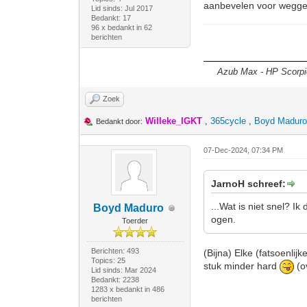
aanbevelen voor wegge
Lid sinds: Jul 2017
Bedankt: 17
96 x bedankt in 62
berichten
Azub Max - HP Scorpion
Zoek
Willeke_IGKT
,
365cycle
,
Boyd Madur
Bedankt door:
07-Dec-2024, 07:34 PM
JarnoH schreef:
...Wat is niet snel? I
Boyd Maduro
ogen.
Toerder
Berichten: 493
(Bijna) Elke (fatsoenlij
Topics: 25
stuk minder hard
(o
Lid sinds: Mar 2024
Bedankt: 2238
1283 x bedankt in 486
berichten