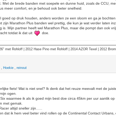
et. Met de brede banden met soepele en dunne huid, zoals de CCU, merk 
dus meer comfort, en je behoud ook beter snelheid.
l goed op druk houden, anders worden ze een sloom en ga je bochten 
nt zijn Marathon Plus banden wel prettig, die kun je wat verder laten 
ug is. Mijn partner heeft wel Marathon Plus, maar die pompt dan ook vri
acht totdat ik dat uit
doe.
6" met Rohloff | 2012 Hase Pino met Rohloff | 2014 AZOR Texel | 2012 Bro
o
,
Hoekie
,
reinout
ijke fiets! Wat is niet snel? Ik denk dat het reuze meevalt met de juist
 mijn ogen.
 Six waarmee ik als ik goed mijn best doe circa 45km per uur aantik op
km met gemak.
cer altijd sneller zijn......
n dat ik hem veel beter vind rollen op de Continental Contact Urbans, 