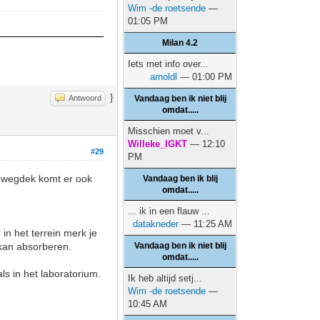
Wim -de roetsende
—
01:05 PM
Milan 4.2
Iets met info over...
arnoldl
— 01:00 PM
}
Antwoord
Vandaag ben ik niet blij
omdat.....
Misschien moet v...
Willeke_IGKT
— 12:10
#29
PM
 wegdek komt er ook
Vandaag ben ik blij
omdat.....
... ik in een flauw ...
datakneder
— 11:25 AM
in het terrein merk je
 kan absorberen.
Vandaag ben ik niet blij
omdat.....
ls in het laboratorium.
Ik heb altijd setj...
Wim -de roetsende
—
10:45 AM