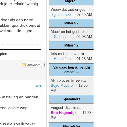
afgero...
je er relatief weinig
Woow dat ziet er goe...
ligfietsshop
— 07:49 AM
door als een natte
Milan 4.2
inzakken qua druk omdat
jwel nooit de eigen
Mooi! en het geeft o...
Gideonaut
— 04:08 AM
Milan 4.2
mpton
Iets met info over m...
Arend-Jan
— 01:28 AM
}
Antwoord
Vandaag ben ik niet blij
omdat.....
Mijn proces bij een ...
Boyd Maduro
— 12:55
#31
AM
e afstelling en banden
Spammers
 een vlakke weg.
Vergeet Dick niet…
Bob Hagendijk
— 11:23
PM
dus die zou ik zeker
Flevo-trike