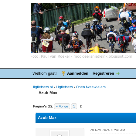
Welkom gast!
Aanmelden
Registreren
ligfietsers.nl
›
Ligfietsers
›
Open tweewielers
Azub Max
0 stemmen - gemiddelde waardering is 0
1
2
3
4
5
Pagina's (2):
« Vorige
1
2
Azub Max
28-Nov-2024, 07:41 AM