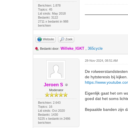
Berichten: 1.878
Topics: 45
Lid sinds: May 2018
Bedankt: 3122
2711 x bedankt in 988
berichten
Website
Zoek
Willeke_IGKT
,
365cycle
Bedankt door:
28-Nov-2024, 08:51 AM
De rolweerstandstesten
de hytsteresis bij kijke
https://www.youtube.
Jeroen S
Moderator
Eigenlijk gaat het om wa
goed dat het soms licht
Berichten: 2.643
Topics: 16
Bepaalde banden zijn daa
Lid sinds: Oct 2020
Bedankt: 1430
5225 x bedankt in 2486
berichten