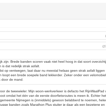
(2
jk zijn. Brede banden scoren vaak niet heel hoog in dat soort overzicht
is dat redelijk strak asfalt.
rdst op ventwegen, laat daar nu meestal helaas geen strak asfalt liggen
n loopt een brede soepele band lekkerder. Zeker onder een velomobie
k door de mand.
oor de tweewieler. Mijn woon-werkverkeer is defacto het RijnWaalPad v
oot omdat het één van de eerste doorfietsroutes is meen ik. Echter he
e gemeente Nijmegen is (inmiddels) gewoon belabberd te noemen, hele
tugge banden zoals Marathon Plus stuiter je daar als een bezetene en j