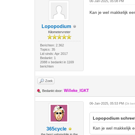
06-Jan-2025, 05:08 PM
Kan je wel makkelijk ee
Lopopodium
Kilometervreter
Berichten: 2.362
Topics: 35
Lid sinds: Apr 2017
Bedankt: 1
2088 x bedankt in 1169
berichten
Zoek
Willeke_IGKT
Bedankt door:
06-Jan-2025, 05:53 PM
(Dit be
Lopopodium schree
Kan je wel makkelijk e
365cycle
the best velomobile in the