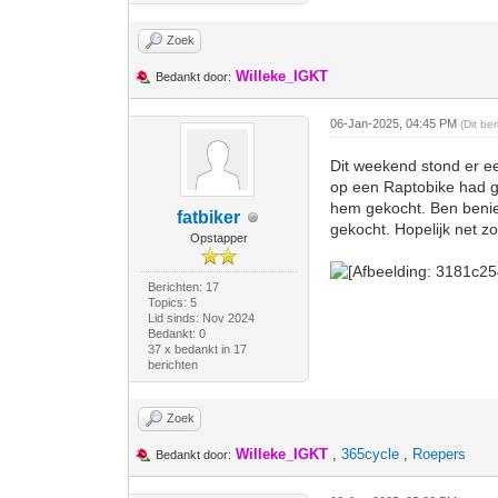
Zoek
Willeke_IGKT
Bedankt door:
06-Jan-2025, 04:45 PM
(Dit be
Dit weekend stond er ee
op een Raptobike had g
hem gekocht. Ben benie
fatbiker
gekocht. Hopelijk net z
Opstapper
Berichten: 17
Topics: 5
Lid sinds: Nov 2024
Bedankt: 0
37 x bedankt in 17
berichten
Zoek
Willeke_IGKT
,
365cycle
,
Roepers
Bedankt door: