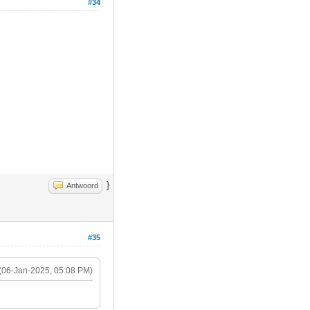
#34
}
Antwoord
#35
(06-Jan-2025, 05:08 PM)