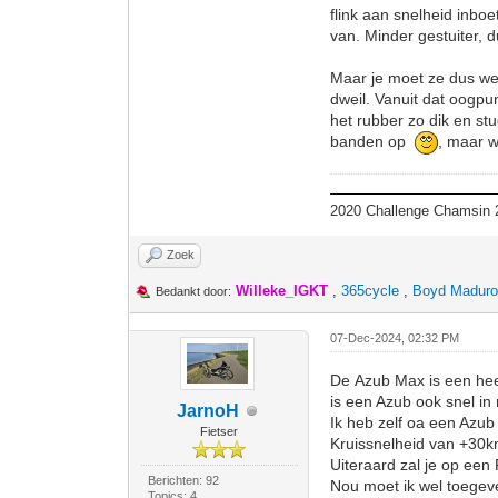
flink aan snelheid inbo
van. Minder gestuiter, 
Maar je moet ze dus we
dweil. Vanuit dat oogpu
het rubber zo dik en st
banden op
, maar w
2020 Challenge Chamsin 2
Zoek
Willeke_IGKT
,
365cycle
,
Boyd Madur
Bedankt door:
07-Dec-2024, 02:32 PM
De Azub Max is een heerl
is een Azub ook snel in
JarnoH
Ik heb zelf oa een Azub
Fietser
Kruissnelheid van +30
Uiteraard zal je op een Ra
Berichten: 92
Nou moet ik wel toegeve
Topics: 4