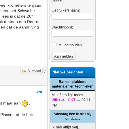
plaatsen.
veel kilometers te gaan
Gebruikersnaam:
heb een set Schwalbe
lees is dat de 26"
. Ook meteen een Deore
gen dat de aandrijving
Wachtwoord:
Mij onthouden
}
Antwoord
Nieuwe berichten
Banden plakken:
materialen en technieken
#28
Mijn fiets ligt mees...
Willeke_IGKT
— 02:11
rst maar aan
.
PM
Vandaag ben ik niet blij
 Plassen of de Lek.
omdat.....
Ik heb altijd setj...