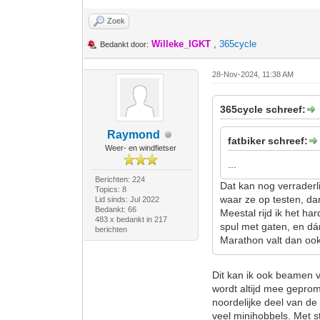
Zoek
Willeke_IGKT
,
365cycle
Bedankt door:
28-Nov-2024, 11:38 AM
365cycle schreef:
Raymond
fatbiker schreef:
Weer- en windfietser
...
Berichten: 224
Dat kan nog verraderli
Topics: 8
waar ze op testen, dan 
Lid sinds: Jul 2022
Bedankt: 66
Meestal rijd ik het ha
483 x bedankt in 217
spul met gaten, en dá
berichten
Marathon valt dan oo
Dit kan ik ook beamen v
wordt altijd mee geprom
noordelijke deel van d
veel minihobbels. Met s