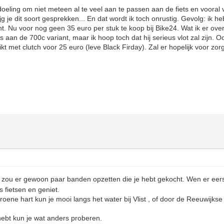
doeling om niet meteen al te veel aan te passen aan de fiets en vooral 
g je dit soort gesprekken... En dat wordt ik toch onrustig. Gevolg: ik 
 Nu voor nog geen 35 euro per stuk te koop bij Bike24. Wat ik er over 
k is aan de 700c variant, maar ik hoop toch dat hij serieus vlot zal zijn
ikt met clutch voor 25 euro (leve Black Firday). Zal er hopelijk voor zor
Ik zou er gewoon paar banden opzetten die je hebt gekocht. Wen er ee
 fietsen en geniet.
roene hart kun je mooi langs het water bij Vlist , of door de Reeuwijkse
hebt kun je wat anders proberen.