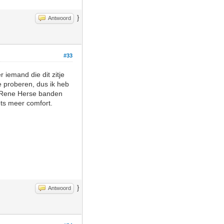
}
Antwoord
#33
 iemand die dit zitje
e proberen, dus ik heb
t Rene Herse banden
ets meer comfort.
}
Antwoord