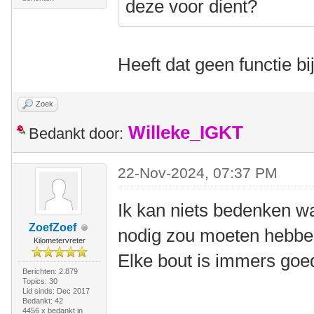
deze voor dient?
Heeft dat geen functie b
Zoek
Willeke_IGKT
Bedankt door:
22-Nov-2024, 07:37 PM
Ik kan niets bedenken w
ZoefZoef
nodig zou moeten hebben 
Kilometervreter
Elke bout is immers goe
Berichten: 2.879
Topics: 30
Lid sinds: Dec 2017
Bedankt: 42
4456 x bedankt in