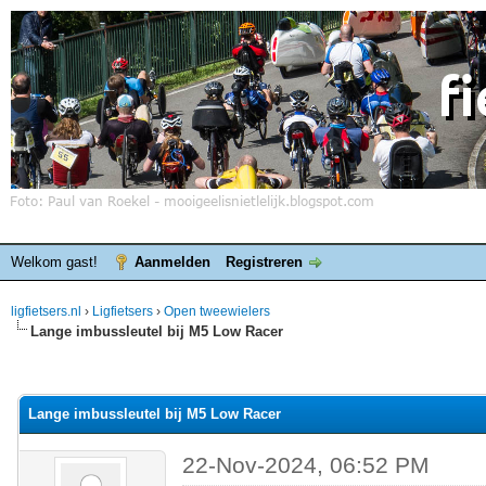
Welkom gast!
Aanmelden
Registreren
ligfietsers.nl
›
Ligfietsers
›
Open tweewielers
Lange imbussleutel bij M5 Low Racer
elde waardering is 0
Lange imbussleutel bij M5 Low Racer
22-Nov-2024, 06:52 PM