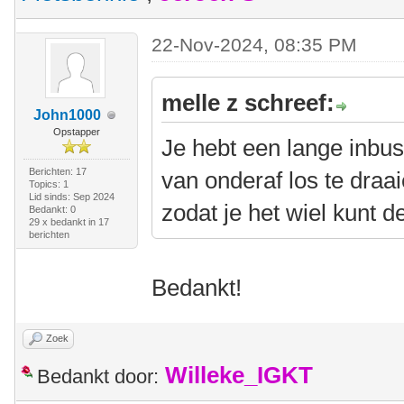
22-Nov-2024, 08:35 PM
melle z schreef:
John1000
Opstapper
Je hebt een lange inbu
Berichten: 17
van onderaf los te dra
Topics: 1
Lid sinds: Sep 2024
zodat je het wiel kunt d
Bedankt: 0
29 x bedankt in 17
berichten
Bedankt!
Zoek
Willeke_IGKT
Bedankt door: