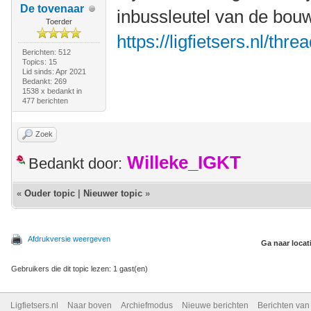
De tovenaar
inbussleutel van de bouwm
Toerder
https://ligfietsers.nl/thr
Berichten: 512
Topics: 15
Lid sinds: Apr 2021
Bedankt: 269
1538 x bedankt in
477 berichten
Zoek
Willeke_IGKT
Bedankt door:
«
Ouder topic
|
Nieuwer topic
»
Afdrukversie weergeven
Ga naar locat
Gebruikers die dit topic lezen: 1 gast(en)
Ligfietsers.nl
Naar boven
Archiefmodus
Nieuwe berichten
Berichten va