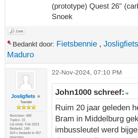
(prototype) Quest 26" (ca
Snoek
Zoek
Fietsbennie
,
Josligfiet
Bedankt door:
Maduro
22-Nov-2024, 07:10 PM
John1000 schreef:
Josligfiets
Toerder
Ruim 20 jaar geleden h
Berichten: 488
Bram in Middelburg gek
Topics: 15
Lid sinds: Feb 2023
imbussleutel werd bijg
Bedankt: 168
924 x bedankt in 457
berichten