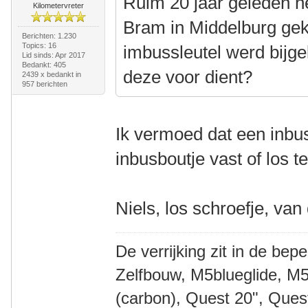
Ruim 20 jaar geleden h
Kilometervreter
Bram in Middelburg gek
Berichten: 1.230
Topics: 16
imbussleutel werd bijg
Lid sinds: Apr 2017
Bedankt: 405
deze voor dient?
2439 x bedankt in
957 berichten
Ik vermoed dat een inbu
inbusboutje vast of los t
Niels, los schroefje, van
De verrijking zit in de bep
Zelfbouw, M5blueglide, M5
(carbon), Quest 20", Que