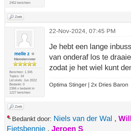
2452 berichten
Zoek
22-Nov-2024, 07:45 PM
Je hebt een lange inbus
melle z
van onderaf los te draa
Kilometervreter
zodat je het wiel kunt de
Berichten: 1.345
Topics: 34
Lid sinds: Jun 2022
Optima Stinger |
2x Dries Baron
Bedankt: 0
2366 x bedankt in
1227 berichten
Zoek
Niels van der Wal
,
Wil
Bedankt door:
Fietsbennie
,
Jeroen S