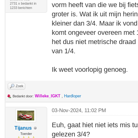
vorm heeft van die we bij fie
2731 x bedankt in
1233 berichten
groter is. Wat ik uit mijn her
kleiner dan 3/4. Maar ik vo
komt ongeveer overeen met 1/
het dus niet metrische draad
van 1/4.
Ik weet voorlopig genoeg.
Zoek
Willeke_IGKT
,
Hardloper
Bedankt door:
03-Nov-2024, 11:02 PM
Euh, gaat hiet niet iets mis
Tijanus
gelezen 3/4?
Toerder