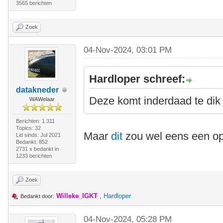
3565 berichten
Zoek
04-Nov-2024, 03:01 PM
Hardloper schreef:
datakneder
Deze komt inderdaad te dik 
WAWelaar
Berichten: 1.311
Topics: 32
Maar
dit
zou wel eens een op
Lid sinds: Jul 2021
Bedankt: 852
2731 x bedankt in
1233 berichten
Zoek
Willeke_IGKT
,
Hardloper
Bedankt door:
04-Nov-2024, 05:28 PM