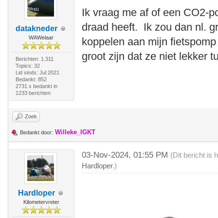
Ik vraag me af of een CO2-
draad heeft. Ik zou dan nl. 
datakneder
WAWelaar
koppelen aan mijn fietspomp
groot zijn dat ze niet lekker
Berichten: 1.311
Topics: 32
Lid sinds: Jul 2021
Bedankt: 852
2731 x bedankt in
1233 berichten
Zoek
Willeke_IGKT
Bedankt door:
03-Nov-2024, 01:55 PM
(Dit bericht i
Hardloper
.)
Hardloper
Kilometervreter