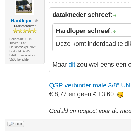
datakneder schreef:
Hardloper
Kilometervreter
Hardloper schreef:
Berichten: 4.192
Deze komt inderdaad te di
Topics: 132
Lid sinds: Apr 2023
Bedankt: 4665
5491 x bedankt in
3565 berichten
Maar
dit
zou wel eens een o
QSP verbinder male 3/8'' U
€ 8,77 en geen
13,60
€
Geduld en respect voor de me
Zoek