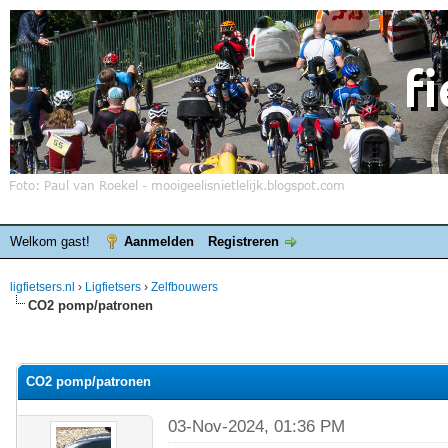
Welkom gast!
Aanmelden
Registreren
ligfietsers.nl
›
Ligfietsers
›
Zelfbouwers
CO2 pomp/patronen
elde waardering is 0
CO2 pomp/patronen
03-Nov-2024, 01:36 PM