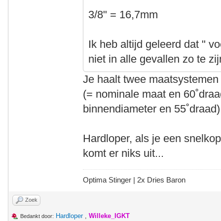
3/8" = 16,7mm
Ik heb altijd geleerd dat " v
niet in alle gevallen zo te zij
Je haalt twee maatsystemen 
(= nominale maat en 60˚draa
binnendiameter en 55˚draad) z
Hardloper, als je een snelko
komt er niks uit...
Optima Stinger |
2x Dries Baron
Zoek
Hardloper
,
Willeke_IGKT
Bedankt door: