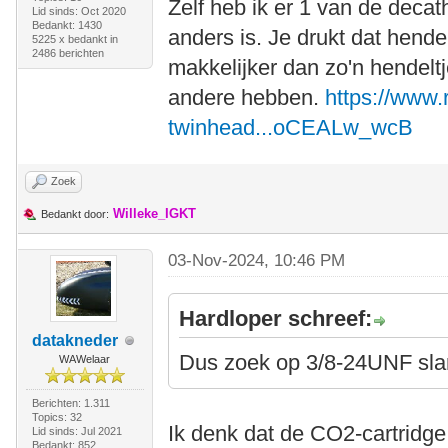
Zelf heb ik er 1 van de decath
Lid sinds: Oct 2020
Bedankt: 1430
anders is. Je drukt dat hende
5225 x bedankt in
2486 berichten
makkelijker dan zo'n hendelt
andere hebben.
https://www.
twinhead...oCEALw_wcB
Zoek
Willeke_IGKT
Bedankt door:
03-Nov-2024, 10:46 PM
Hardloper schreef:
datakneder
Dus zoek op 3/8-24UNF sla
WAWelaar
Berichten: 1.311
Topics: 32
Ik denk dat de CO2-cartridge 
Lid sinds: Jul 2021
Bedankt: 852