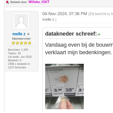
Willeke_IGKT
Bedankt door:
04-Nov-2024, 07:36 PM
(Dit bericht i
melle z
.)
datakneder schreef:
melle z
Kilometervreter
Vandaag even bij de bouwma
Berichten: 1.345
verklaart mijn bedenkingen.
Topics: 34
Lid sinds: Jun 2022
Bedankt: 0
2366 x bedankt in
1227 berichten