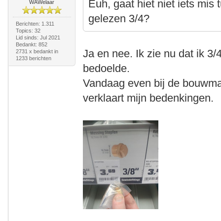
Euh, gaat hiet niet iets mi
WAWelaar
gelezen 3/4?
Berichten: 1.311
Topics: 32
Lid sinds: Jul 2021
Bedankt: 852
Ja en nee. Ik zie nu dat ik 
2731 x bedankt in
1233 berichten
bedoelde.
Vandaag even bij de bouwmar
verklaart mijn bedenkingen.