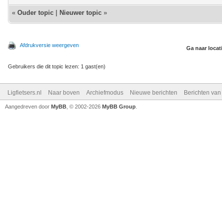
«
Ouder topic
|
Nieuwer topic
»
Afdrukversie weergeven
Ga naar locat
Gebruikers die dit topic lezen: 1 gast(en)
Ligfietsers.nl
Naar boven
Archiefmodus
Nieuwe berichten
Berichten va
Aangedreven door
MyBB
, © 2002-2026
MyBB Group
.