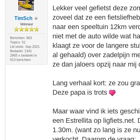
Lekker veel gefietst deze zo
zoveel dat ze een fietsliefheb
TimSch
Velonaut
naar een speeltuin 12km ver
niet met de auto wilde wat 
Berichten: 963
Topics: 51
klaagt ze voor de langere st
Lid sinds: Sep 2021
Bedankt: 1341
al gehaald) over zadelpijn me
2865 x bedankt in
913 berichten
ze dan jaloers opzij naar mij
Lang verhaal kort: ze zou gra
Deze papa is trots
Maar waar vind ik iets geschi
een Estrellita op ligfiets.net
1.30m. (want zo lang is ze n
verkocht. Daarom de vraag: