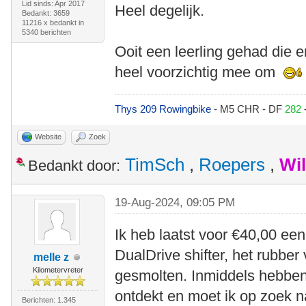
Lid sinds: Apr 2017
Heel degelijk.
Bedankt: 3659
11216 x bedankt in
5340 berichten
Ooit een leerling gehad die e
heel voorzichtig mee om
Thys 209 Rowingbike
- M5 CHR - DF
282
Website
Zoek
TimSch
,
Roepers
,
Wi
Bedankt door:
19-Aug-2024, 09:05 PM
Ik heb laatst voor €40,00 een
DualDrive shifter, het rubber 
melle z
Kilometervreter
gesmolten. Inmiddels hebben 
ontdekt en moet ik op zoek na
Berichten: 1.345