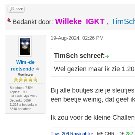
Zoek
Willeke_IGKT
,
TimSc
Bedankt door:
19-Aug-2024, 02:26 PM
TimSch schreef:
Wim -de
Wel gezien maar ik zie 1.2
roetsende
Roeifietser
Berichten: 7.594
Bij alle boutjes zie je sleufj
Topics: 190
Lid sinds: Apr 2017
een beetje weinig, dat geef ik
Bedankt: 3659
11216 x bedankt in
5340 berichten
Ik zou voor de kleine Chal
Thys 209 Rowingbike
- M5 CHR - DF
282