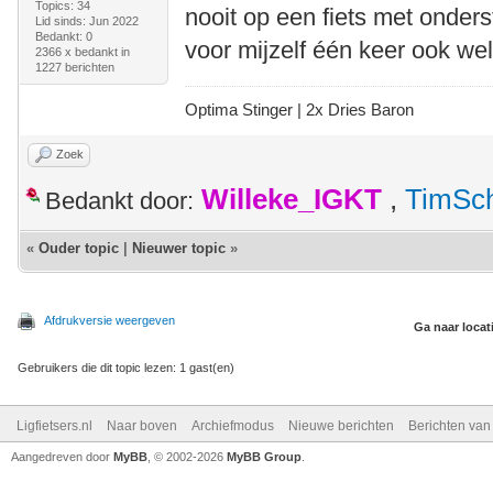
Topics: 34
nooit op een fiets met onders
Lid sinds: Jun 2022
Bedankt: 0
voor mijzelf één keer ook we
2366 x bedankt in
1227 berichten
Optima Stinger |
2x Dries Baron
Zoek
Willeke_IGKT
,
TimSc
Bedankt door:
«
Ouder topic
|
Nieuwer topic
»
Afdrukversie weergeven
Ga naar locat
Gebruikers die dit topic lezen: 1 gast(en)
Ligfietsers.nl
Naar boven
Archiefmodus
Nieuwe berichten
Berichten va
Aangedreven door
MyBB
, © 2002-2026
MyBB Group
.