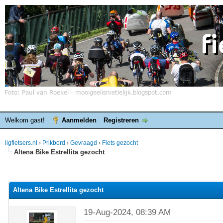
Welkom gast!
Aanmelden
Registreren
ligfietsers.nl
›
Prikbord
›
Gevraagd
›
Fiets gezocht
Altena Bike Estrellita gezocht
elde waardering is 0
Altena Bike Estrellita gezocht
19-Aug-2024, 08:39 AM