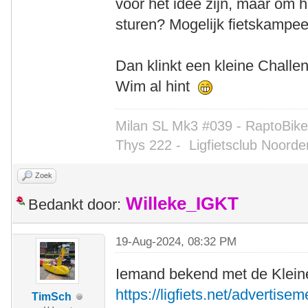
voor het idee zijn, maar om
sturen? Mogelijk fietskampeer
Dan klinkt een kleine Challe
Wim al hint
Milan SL Mk3 #039 - RaptoBike 
Thys 222 -
Ligfietsclub Noorde
Zoek
Willeke_IGKT
Bedankt door:
19-Aug-2024, 08:32 PM
Iemand bekend met de Kleine 
https://ligfiets.net/advertise
TimSch