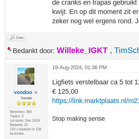
de cranks en trapas gebruikt 
kwijt. En op dit moment zit er
zeker nog wel ergens rond. 
Zoek
Willeke_IGKT
,
TimSc
Bedankt door:
19-Aug-2024, 01:36 PM
Ligfiets verstelbaar ca 5 tot 1
€ 125,00
voodoo
Toerder
https://link.marktplaats.nl/m
Berichten: 366
Topics: 3
Stop making sense
Lid sinds: Dec 2019
Bedankt: 22
215 x bedankt in 128
berichten