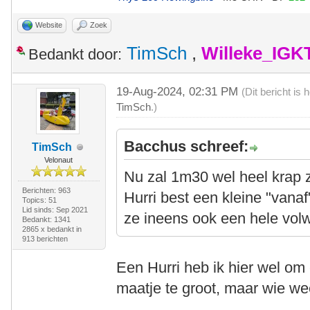
Website
Zoek
TimSch
,
Willeke_IGK
Bedankt door:
19-Aug-2024, 02:31 PM
(Dit bericht is
TimSch
.)
Bacchus schreef:
TimSch
Velonaut
Nu zal 1m30 wel heel krap z
Berichten: 963
Hurri best een kleine "vanaf
Topics: 51
Lid sinds: Sep 2021
ze ineens ook een hele vol
Bedankt: 1341
2865 x bedankt in
913 berichten
Een Hurri heb ik hier wel om
maatje te groot, maar wie we