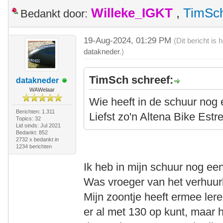
Willeke_IGKT
,
TimSc
Bedankt door:
19-Aug-2024, 01:29 PM
(Dit bericht is
datakneder
.)
TimSch schreef:
datakneder
WAWelaar
Wie heeft in de schuur nog 
Berichten: 1.311
Liefst zo'n Altena Bike Estrel
Topics: 32
Lid sinds: Jul 2021
Bedankt: 852
2732 x bedankt in
1234 berichten
Ik heb in mijn schuur nog een 
Was vroeger van het verhuurbe
Mijn zoontje heeft ermee leren
er al met 130 op kunt, maar h