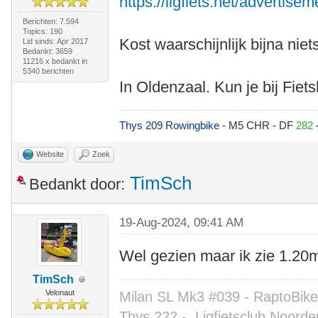
https://ligfiets.net/advertise
Berichten: 7.594
Topics: 190
Kost waarschijnlijk bijna niet
Lid sinds: Apr 2017
Bedankt: 3659
11216 x bedankt in
5340 berichten
In Oldenzaal. Kun je bij Fie
Thys 209 Rowingbike
- M5 CHR - DF
282
Website
Zoek
TimSch
Bedankt door:
19-Aug-2024, 09:41 AM
Wel gezien maar ik zie 1.20m
TimSch
Velonaut
Milan SL Mk3 #039 - RaptoBike 
Thys 222 -
Ligfietsclub Noorde