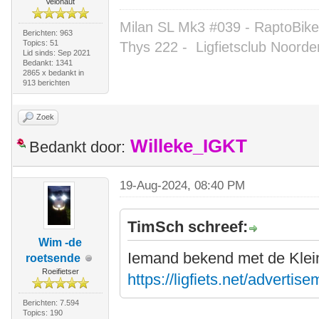
Velonaut
Milan SL Mk3 #039 - RaptoBike 
Berichten: 963
Topics: 51
Thys 222 -
Ligfietsclub Noorde
Lid sinds: Sep 2021
Bedankt: 1341
2865 x bedankt in
913 berichten
Zoek
Willeke_IGKT
Bedankt door:
19-Aug-2024, 08:40 PM
TimSch schreef:
Wim -de
Iemand bekend met de Kleine
roetsende
Roeifietser
https://ligfiets.net/adverti
Berichten: 7.594
Topics: 190