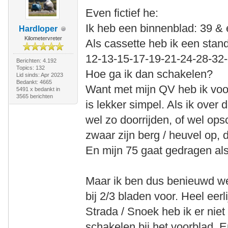
Even fictief he:
Ik heb een binnenblad: 39 &
Hardloper
Kilometervreter
Als cassette heb ik een stan
12-13-15-17-19-21-24-28-32
Berichten: 4.192
Topics: 132
Hoe ga ik dan schakelen?
Lid sinds: Apr 2023
Bedankt: 4665
Want met mijn QV heb ik voo
5491 x bedankt in
3565 berichten
is lekker simpel. Als ik over 
wel zo doorrijden, of wel op
zwaar zijn berg / heuvel op,
En mijn 75 gaat gedragen al
Maar ik ben dus benieuwd we
bij 2/3 bladen voor. Heel eerl
Strada / Snoek heb ik er nie
schakelen bij het voorblad. E