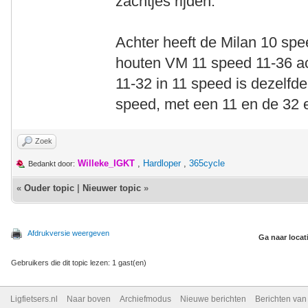
zachtjes rijden.
Achter heeft de Milan 10 spe
houten VM 11 speed 11-36 ac
11-32 in 11 speed is dezelfd
speed, met een 11 en de 32 e
Zoek
Willeke_IGKT
,
Hardloper
,
365cycle
Bedankt door:
«
Ouder topic
|
Nieuwer topic
»
Afdrukversie weergeven
Ga naar locat
Gebruikers die dit topic lezen: 1 gast(en)
Ligfietsers.nl
Naar boven
Archiefmodus
Nieuwe berichten
Berichten va