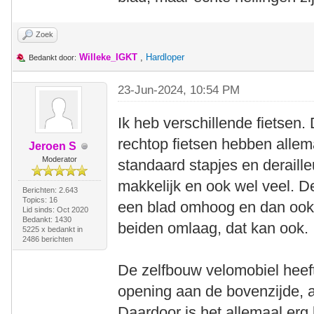
Zoek
Willeke_IGKT
,
Hardloper
Bedankt door:
23-Jun-2024, 10:54 PM
Ik heb verschillende fietsen
rechtop fietsen hebben alle
Jeroen S
Moderator
standaard stapjes en deraille
makkelijk en ook wel veel. D
Berichten: 2.643
Topics: 16
een blad omhoog en dan ook 
Lid sinds: Oct 2020
Bedankt: 1430
beiden omlaag, dat kan ook.
5225 x bedankt in
2486 berichten
De zelfbouw velomobiel heef
opening aan de bovenzijde, a
Daardoor is het allemaal erg 