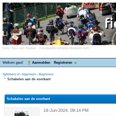
Welkom gast!
Aanmelden
Registreren
ligfietsers.nl
›
Algemeen
›
Beginners
Schakelen aan de voorkant
elde waardering is 0
Schakelen aan de voorkant
19-Jun-2024, 09:14 PM