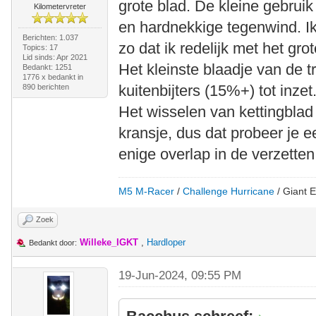
grote blad. De kleine gebruik 
Kilometervreter
en hardnekkige tegenwind. Ik
Berichten: 1.037
zo dat ik redelijk met het gro
Topics: 17
Lid sinds: Apr 2021
Het kleinste blaadje van de t
Bedankt: 1251
1776 x bedankt in
kuitenbijters (15%+) tot inzet
890 berichten
Het wisselen van kettingbla
kransje, dus dat probeer je 
enige overlap in de verzetten
M5 M-Racer
/
Challenge Hurricane
/ Giant E
Zoek
Willeke_IGKT
,
Hardloper
Bedankt door:
19-Jun-2024, 09:55 PM