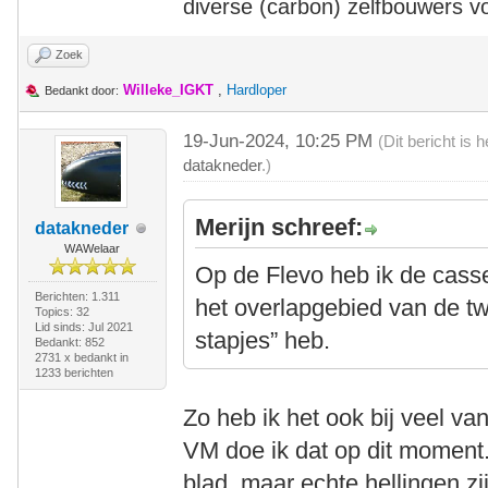
diverse (carbon) zelfbouwers v
Zoek
Willeke_IGKT
,
Hardloper
Bedankt door:
19-Jun-2024, 10:25 PM
(Dit bericht is
datakneder
.)
Merijn schreef:
datakneder
WAWelaar
Op de Flevo heb ik de casse
Berichten: 1.311
het overlapgebied van de t
Topics: 32
Lid sinds: Jul 2021
stapjes” heb.
Bedankt: 852
2731 x bedankt in
1233 berichten
Zo heb ik het ook bij veel va
VM doe ik dat op dit moment.
blad, maar echte hellingen zij