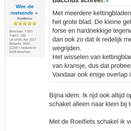
Bacchus schreef:
Wim -de
Met meerdere kettingbladen 
roetsende
Roeifietser
het grote blad. De kleine geb
forse en hardnekkige tegenw
Berichten: 7.593
Topics: 190
dan ook zo dat ik redelijk me
Lid sinds: Apr 2017
Bedankt: 3653
wegrijden.
11208 x bedankt in
5339 berichten
Het wisselen van kettingbl
van kransje, dus dat probee
Vandaar ook enige overlap i
Bijna idem. Ik rijd ook altijd 
schakel alleen naar klein bij 
Met de Roeifiets schakel ik vo