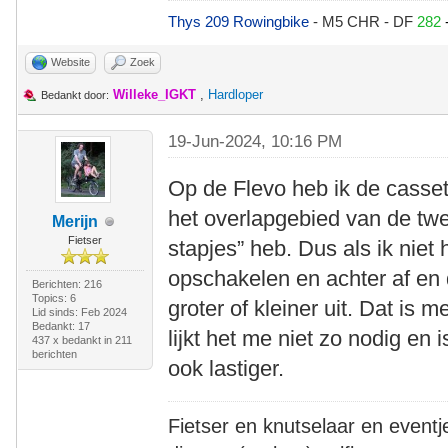
Thys 209 Rowingbike
- M5 CHR - DF
282
Website
Zoek
Willeke_IGKT
,
Hardloper
Bedankt door:
19-Jun-2024, 10:16 PM
Op de Flevo heb ik de casset
het overlapgebied van de tw
Merijn
Fietser
stapjes” heb. Dus als ik niet 
opschakelen en achter af en 
Berichten: 216
Topics: 6
groter of kleiner uit. Dat is 
Lid sinds: Feb 2024
Bedankt: 17
lijkt het me niet zo nodig en
437 x bedankt in 211
berichten
ook lastiger.
Fietser en knutselaar en eventj