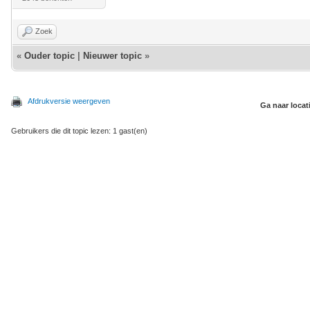
Zoek
«
Ouder topic
|
Nieuwer topic
»
Afdrukversie weergeven
Ga naar locat
Gebruikers die dit topic lezen: 1 gast(en)