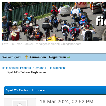
Welkom gast!
Aanmelden
Registreren
ligfietsers.nl
›
Prikbord
›
Gevraagd
›
Fiets gezocht
Spel M5 Carbon High racer
elde waardering is 0
Spel M5 Carbon High racer
16-Mar-2024, 02:52 PM