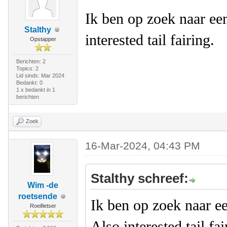
Ik ben op zoek naar ee
Stalthy
interested tail fairing.
Opstapper
Berichten: 2
Topics: 2
Lid sinds: Mar 2024
Bedankt: 0
1 x bedankt in 1
berichten
Zoek
16-Mar-2024, 04:43 PM
Stalthy schreef:
Wim -de
roetsende
Ik ben op zoek naar e
Roeifietser
Also interested tail fa