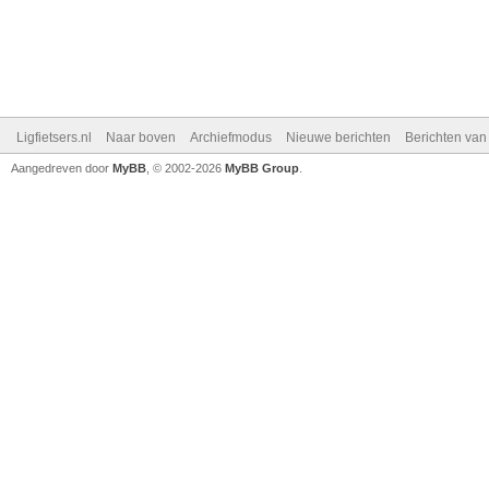
Ligfietsers.nl
Naar boven
Archiefmodus
Nieuwe berichten
Berichten va
Aangedreven door
MyBB
, © 2002-2026
MyBB Group
.