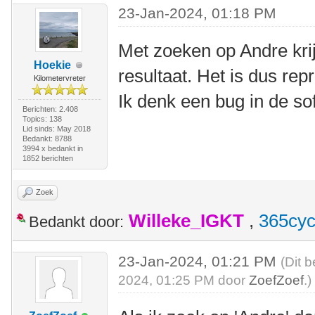
23-Jan-2024, 01:18 PM
Met zoeken op Andre krij
Hoekie
resultaat. Het is dus re
Kilometervreter
Ik denk een bug in de so
Berichten: 2.408
Topics: 138
Lid sinds: May 2018
Bedankt: 8788
3994 x bedankt in
1852 berichten
Zoek
Willeke_IGKT
,
365cyc
Bedankt door:
23-Jan-2024, 01:21 PM
(Dit 
2024, 01:25 PM door
ZoefZoef
.)