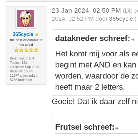
23-Jan-2024, 02:50 PM
(Dit 
2024, 02:52 PM door
365cycle
.)
365cycle
datakneder schreef:
the best velomobile in
the world
Het komt mij voor als e
Berichten: 7.184
begint met AND en kan
Topics: 131
Lid sinds: Sep 2020
Bedankt: 15599
worden, waardoor de zo
12277 x bedankt in
5765 berichten
heeft maar 2 letters.
Goeie! Dat ik daar zelf 
Frutsel schreef: