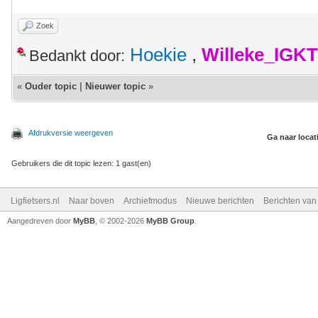
Zoek
Hoekie
,
Willeke_IGKT
Bedankt door:
«
Ouder topic
|
Nieuwer topic
»
Afdrukversie weergeven
Ga naar locat
Gebruikers die dit topic lezen: 1 gast(en)
Ligfietsers.nl
Naar boven
Archiefmodus
Nieuwe berichten
Berichten va
Aangedreven door
MyBB
, © 2002-2026
MyBB Group
.