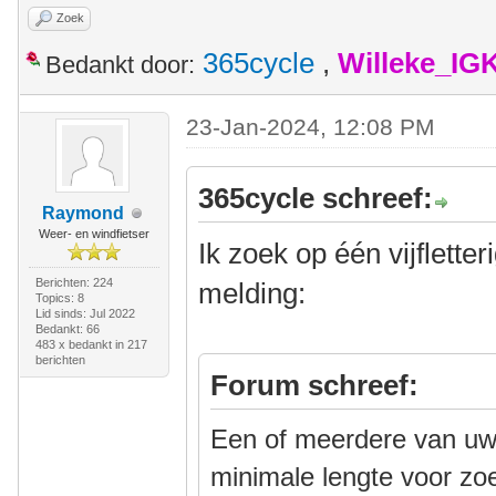
Zoek
365cycle
,
Willeke_IG
Bedankt door:
23-Jan-2024, 12:08 PM
365cycle schreef:
Raymond
Weer- en windfietser
Ik zoek op één vijflette
Berichten: 224
melding:
Topics: 8
Lid sinds: Jul 2022
Bedankt: 66
483 x bedankt in 217
berichten
Forum schreef:
Een of meerdere van uw 
minimale lengte voor zo