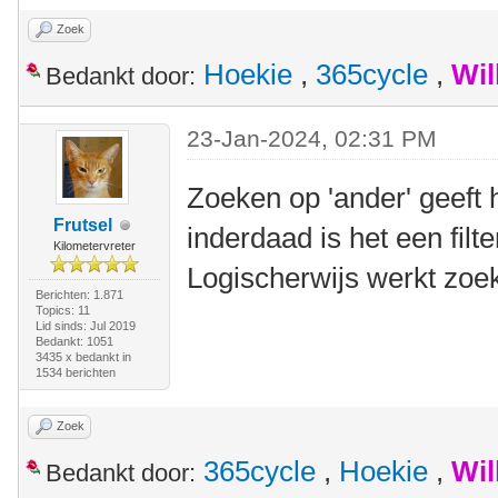
Zoek
Hoekie
,
365cycle
,
Wil
Bedankt door:
23-Jan-2024, 02:31 PM
Zoeken op 'ander' geeft 
Frutsel
inderdaad is het een filt
Kilometervreter
Logischerwijs werkt zoek
Berichten: 1.871
Topics: 11
Lid sinds: Jul 2019
Bedankt: 1051
3435 x bedankt in
1534 berichten
Zoek
365cycle
,
Hoekie
,
Wil
Bedankt door: