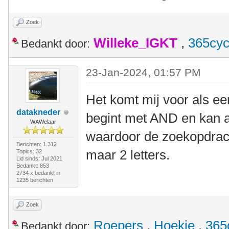
Zoek
Willeke_IGKT
,
365cyc
Bedankt door:
23-Jan-2024, 01:57 PM
Het komt mij voor als ee
datakneder
begint met AND en kan 
WAWelaar
waardoor de zoekopdracht
Berichten: 1.312
maar 2 letters.
Topics: 32
Lid sinds: Jul 2021
Bedankt: 853
2734 x bedankt in
1235 berichten
Zoek
Roepers
,
Hoekie
,
365
Bedankt door: