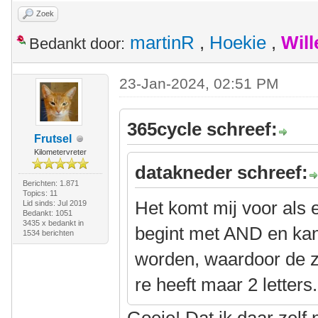
Zoek
martinR
,
Hoekie
,
Wil
Bedankt door:
23-Jan-2024, 02:51 PM
365cycle schreef:
Frutsel
Kilometervreter
datakneder schreef:
Berichten: 1.871
Topics: 11
Het komt mij voor als 
Lid sinds: Jul 2019
Bedankt: 1051
3435 x bedankt in
begint met AND en ka
1534 berichten
worden, waardoor de z
re heeft maar 2 letters.