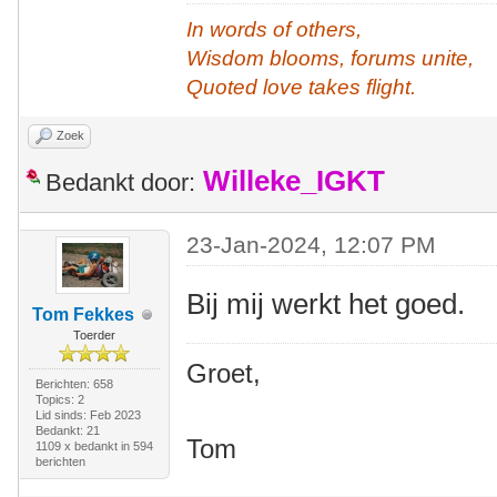
In words of others,
Wisdom blooms, forums unite,
Quoted love takes flight.
Zoek
Willeke_IGKT
Bedankt door:
23-Jan-2024, 12:07 PM
Bij mij werkt het goed.
Tom Fekkes
Toerder
Groet,
Berichten: 658
Topics: 2
Lid sinds: Feb 2023
Bedankt: 21
Tom
1109 x bedankt in 594
berichten