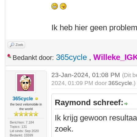
Ik heb hier geen proble
Zoek
365cycle
,
Willeke_IG
Bedankt door:
23-Jan-2024, 01:08 PM
(Dit 
2024, 01:09 PM door
365cycle
.)
365cycle
Raymond schreef:
the best velomobile in
the world
Ik krijg gewoon resultaat
Berichten: 7.184
zoek.
Topics: 131
Lid sinds: Sep 2020
Bedankt: 15599