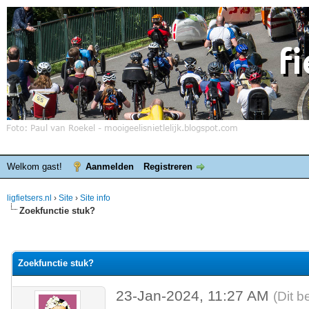
Welkom gast!
Aanmelden
Registreren
ligfietsers.nl
›
Site
›
Site info
Zoekfunctie stuk?
elde waardering is 0
Zoekfunctie stuk?
23-Jan-2024, 11:27 AM
(Dit b