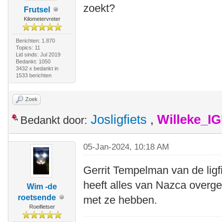
zoekt?
Frutsel
Kilometervreter
Berichten: 1.870
Topics: 11
Lid sinds: Jul 2019
Bedankt: 1050
3432 x bedankt in
1533 berichten
Zoek
Josligfiets
,
Willeke_I
Bedankt door:
05-Jan-2024, 10:18 AM
Gerrit Tempelman van de ligf
heeft alles van Nazca overg
Wim -de
roetsende
met ze hebben.
Roeifietser