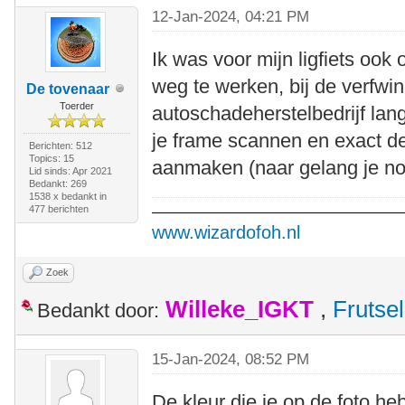
12-Jan-2024, 04:21 PM
Ik was voor mijn ligfiets ook
weg te werken, bij de verfwi
De tovenaar
Toerder
autoschadeherstelbedrijf lan
je frame scannen en exact de 
Berichten: 512
Topics: 15
aanmaken (naar gelang je no
Lid sinds: Apr 2021
Bedankt: 269
1538 x bedankt in
477 berichten
www.wizardofoh.nl
Zoek
Willeke_IGKT
,
Frutsel
Bedankt door:
15-Jan-2024, 08:52 PM
De kleur die je op de foto heb