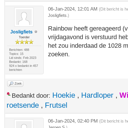
06-Jan-2024, 12:01 AM
(Dit bericht is
Josligfiets
.)
Rainbow heeft gereageerd (vo
Josligfiets
vrijdagavond is verstuurd he
Toerder
het zou inderdaad de 1028 m
Berichten: 488
zoeken.
Topics: 15
Lid sinds: Feb 2023
Bedankt: 168
924 x bedankt in 457
berichten
Zoek
Hoekie
,
Hardloper
,
Wi
Bedankt door:
roetsende
,
Frutsel
06-Jan-2024, 02:40 PM
(Dit bericht is
Jeroen S
.)