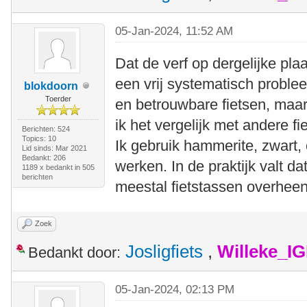
05-Jan-2024, 11:52 AM
Dat de verf op dergelijke plaa
een vrij systematisch problee
blokdoorn
Toerder
en betrouwbare fietsen, maar 
ik het vergelijk met andere fi
Berichten: 524
Topics: 10
Ik gebruik hammerite, zwart,
Lid sinds: Mar 2021
Bedankt: 206
werken. In de praktijk valt d
1189 x bedankt in 505
berichten
meestal fietstassen overhee
Zoek
Josligfiets
,
Willeke_I
Bedankt door:
05-Jan-2024, 02:13 PM