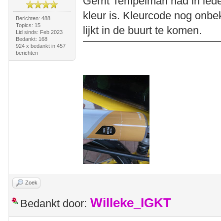
Gerrit Tempelman had in iede
kleur is. Kleurcode nog onb
Berichten: 488
Topics: 15
lijkt in de buurt te komen.
Lid sinds: Feb 2023
Bedankt: 168
924 x bedankt in 457
berichten
Zoek
Willeke_IGKT
Bedankt door: