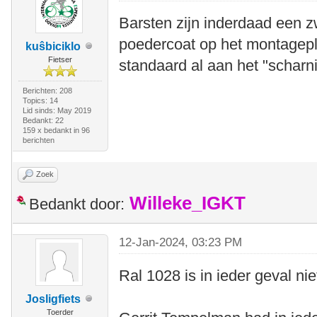
Barsten zijn inderdaad een z
poedercoat op het montagepl
kuŝbiciklo
Fietser
standaard al aan het "scharn
Berichten: 208
Topics: 14
Lid sinds: May 2019
Bedankt: 22
159 x bedankt in 96
berichten
Zoek
Willeke_IGKT
Bedankt door:
12-Jan-2024, 03:23 PM
Ral 1028 is in ieder geval nie
Josligfiets
Toerder