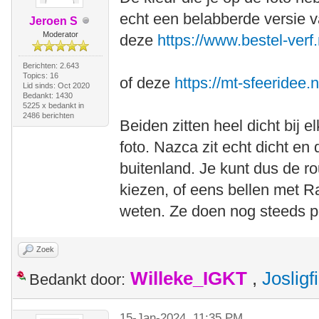
echt een belabberde versie v
Jeroen S
Moderator
deze
https://www.bestel-verf
Berichten: 2.643
Topics: 16
of deze
https://mt-sfeeridee.
Lid sinds: Oct 2020
Bedankt: 1430
5225 x bedankt in
2486 berichten
Beiden zitten heel dicht bij 
foto. Nazca zit echt dicht en
buitenland. Je kunt dus de r
kiezen, of eens bellen met Ra
weten. Ze doen nog steeds p
Zoek
Willeke_IGKT
,
Josligf
Bedankt door:
15-Jan-2024, 11:35 PM