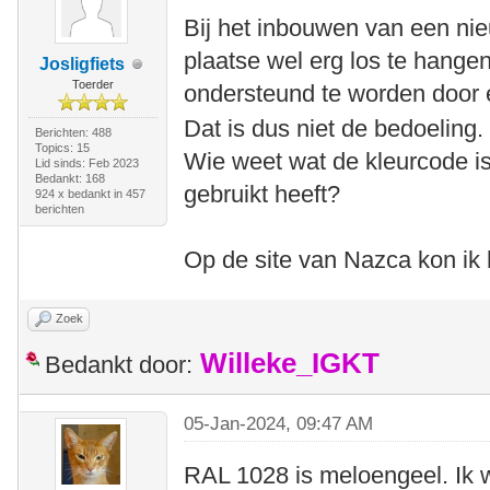
Bij het inbouwen van een nie
plaatse wel erg los te hange
Josligfiets
Toerder
ondersteund te worden door e
Dat is dus niet de bedoeling.
Berichten: 488
Topics: 15
Wie weet wat de kleurcode i
Lid sinds: Feb 2023
Bedankt: 168
gebruikt heeft?
924 x bedankt in 457
berichten
Op de site van Nazca kon ik h
Zoek
Willeke_IGKT
Bedankt door:
05-Jan-2024, 09:47 AM
RAL 1028 is meloengeel. Ik we