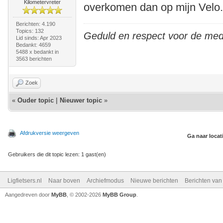
Kilometervreter
overkomen dan op mijn Velo
Berichten: 4.190
Topics: 132
Geduld en respect voor de me
Lid sinds: Apr 2023
Bedankt: 4659
5488 x bedankt in
3563 berichten
Zoek
«
Ouder topic
|
Nieuwer topic
»
Afdrukversie weergeven
Ga naar locat
Gebruikers die dit topic lezen: 1 gast(en)
Ligfietsers.nl
Naar boven
Archiefmodus
Nieuwe berichten
Berichten va
Aangedreven door
MyBB
, © 2002-2026
MyBB Group
.