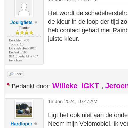
Het wordt de schadeherstelrou
de kleur in de loop der tijd zo
Josligfiets
Toerder
heb contact gehad met Rainbo
juiste kleur.
Berichten: 488
Topics: 15
Lid sinds: Feb 2023
Bedankt: 168
924 x bedankt in 457
berichten
Zoek
Willeke_IGKT
,
Jeroe
Bedankt door:
16-Jan-2024, 10:47 AM
Ligt het ook niet aan de ond
Neem mijn Velomobiel. Ik vo
Hardloper