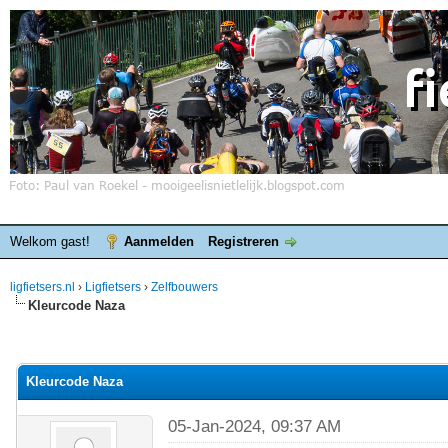
Welkom gast!
Aanmelden
Registreren
ligfietsers.nl
›
Ligfietsers
›
Zelfbouwers
Kleurcode Naza
elde waardering is 0
Kleurcode Naza
05-Jan-2024, 09:37 AM