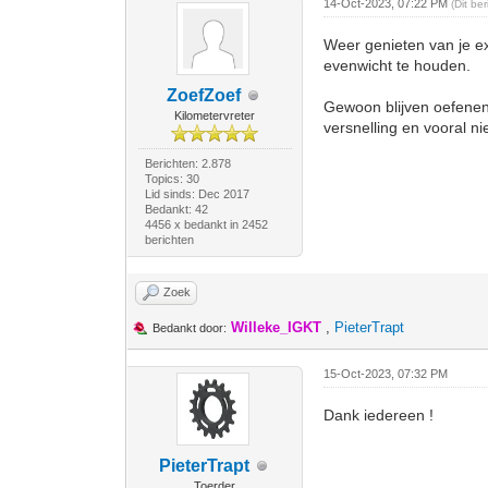
14-Oct-2023, 07:22 PM
(Dit be
Weer genieten van je ex
evenwicht te houden.
ZoefZoef
Gewoon blijven oefenene
Kilometervreter
versnelling en vooral nie
Berichten: 2.878
Topics: 30
Lid sinds: Dec 2017
Bedankt: 42
4456 x bedankt in 2452
berichten
Zoek
Willeke_IGKT
,
PieterTrapt
Bedankt door:
15-Oct-2023, 07:32 PM
Dank iedereen !
PieterTrapt
Toerder