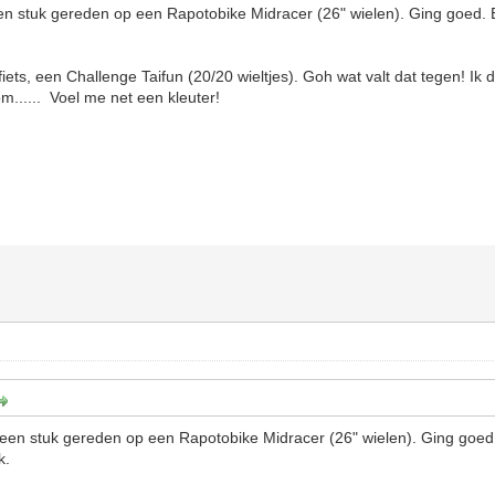
een stuk gereden op een Rapotobike Midracer (26" wielen). Ging goed.
.
fiets, een Challenge Taifun (20/20 wieltjes). Goh wat valt dat tegen! Ik 
om...... Voel me net een kleuter!
 een stuk gereden op een Rapotobike Midracer (26" wielen). Ging goe
ok.