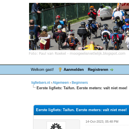
Welkom gast!
Aanmelden
Registreren
ligfietsers.nl
›
Algemeen
›
Beginners
Eerste ligfiets: Taifun. Eerste meters: valt niet mee!
0 stemmen - gemiddelde waardering is 0
1
2
3
4
5
Eerste ligfiets: Taifun. Eerste meters: valt niet mee!
14-Oct-2023, 05:48 PM