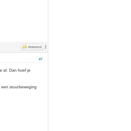
}
Antwoord
#7
je af. Dan hoef je
ok een stuurbeweging