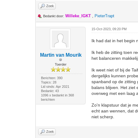
Zoek
Willeke_IGKT
,
PieterTrapt
Bedankt door:
15-Oct-2023, 09:20 PM
Ik had dat in het begin 
Ik heb de zitting toen 
Martin van Mourik
het balanceren makkelij
Toerder
Ik weet niet of bij de T
dergelijks kunnen probe
Berichten: 390
spanband op de zitting 
Topics: 28
Lid sinds: Apr 2021
balans blijven. Het ziet
Bedankt: 43
overweg met een laag af
1096 x bedankt in 368
berichten
Zo'n klapstuur dat je me
echt aan wennen, dat du
niet scherp.
Zoek