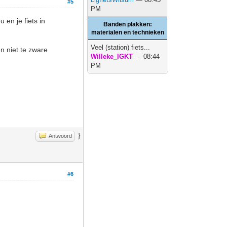
#5
PM
 en je fiets in
Banden plakken:
materialen en technieken
Veel (station) fiets...
n niet te zware
Willeke_IGKT
— 08:44
PM
}
Antwoord
#6