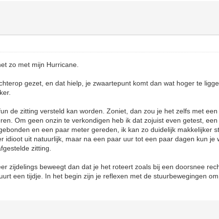
net zo met mijn Hurricane.
rechterop gezet, en dat hielp, je zwaartepunt komt dan wat hoger te lig
ker.
aifun de zitting versteld kan worden. Zoniet, dan zou je het zelfs met een
ren. Om geen onzin te verkondigen heb ik dat zojuist even getest, ee
gebonden en een paar meter gereden, ik kan zo duidelijk makkelijker st
 er idioot uit natuurlijk, maar na een paar uur tot een paar dagen kun je w
gestelde zitting.
er zijdelings beweegt dan dat je het roteert zoals bij een doorsnee rech
urt een tijdje. In het begin zijn je reflexen met de stuurbewegingen o