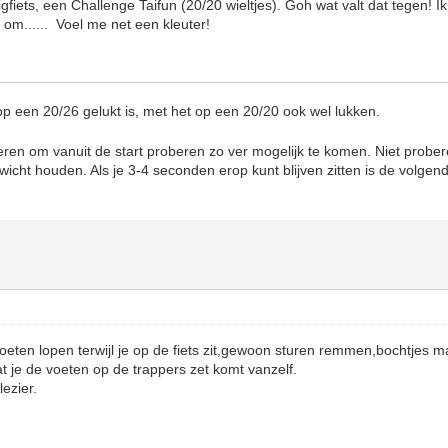
igfiets, een Challenge Taifun (20/20 wieltjes). Goh wat valt dat tegen! I
 om...... Voel me net een kleuter!
p een 20/26 gelukt is, met het op een 20/20 ook wel lukken.
ren om vanuit de start proberen zo ver mogelijk te komen. Niet probe
wicht houden. Als je 3-4 seconden erop kunt blijven zitten is de volgen
voeten lopen terwijl je op de fiets zit,gewoon sturen remmen,bochtjes m
t je de voeten op de trappers zet komt vanzelf.
ezier.