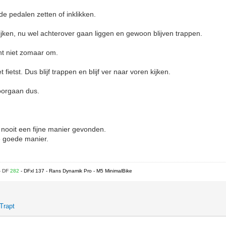
e pedalen zetten of inklikken.
kijken, nu wel achterover gaan liggen en gewoon blijven trappen.
echt niet zomaar om.
et fietst. Dus blijf trappen en blijf ver naar voren kijken.
oorgaan dus.
k nooit een fijne manier gevonden.
de goede manier.
- DF
282
- DFxl 137 - Rans Dynamik Pro - M5 MinimalBike
rTrapt