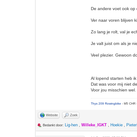
De andere voet ook op d
Ver naar voren blijven 
Zo lang je rolt, val je 
Je valt juist om als je ni
Veel plezier. Gewoon d
Al lopend starten heb i
Dat was voor mij niet 
Voor jou misschien wel.
Thys 209 Rowingbike
- M5 CHR 
Website
Zoek
Lig-hen
,
Willeke_IGKT
,
Hoekie
,
Piete
Bedankt door: