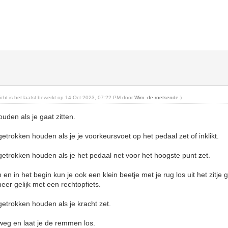
richt is het laatst bewerkt op 14-Oct-2023, 07:22 PM door
Wim -de roetsende
.)
den als je gaat zitten.
rokken houden als je je voorkeursvoet op het pedaal zet of inklikt.
trokken houden als je het pedaal net voor het hoogste punt zet.
 en in het begin kun je ook een klein beetje met je rug los uit het zitje g
eer gelijk met een rechtopfiets.
trokken houden als je kracht zet.
weg en laat je de remmen los.