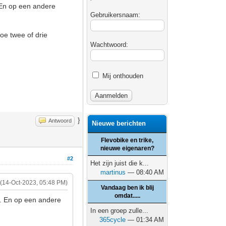
 En op een andere
Gebruikersnaam:
doe twee of drie
Wachtwoord:
Mij onthouden
}
Antwoord
Nieuwe berichten
Flevobike en trike,
nieuwe eigenaren?
#2
Het zijn juist die k...
martinus
— 08:40 AM
(14-Oct-2023, 05:48 PM)
Vandaag ben ik blij
omdat.....
d. En op een andere
In een groep zulle...
365cycle
— 01:34 AM