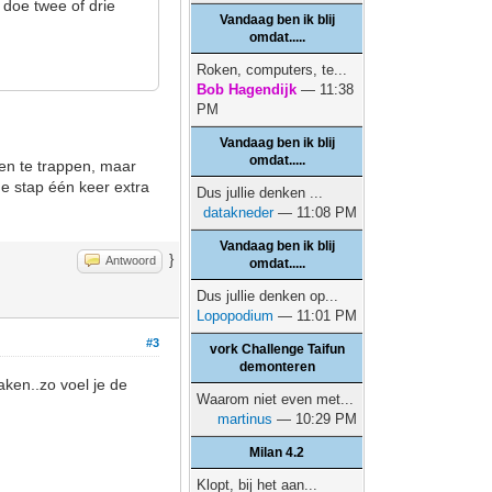
k doe twee of drie
Vandaag ben ik blij
omdat.....
Roken, computers, te...
Bob Hagendijk
— 11:38
PM
Vandaag ben ik blij
omdat.....
ren te trappen, maar
de stap één keer extra
Dus jullie denken ...
datakneder
— 11:08 PM
Vandaag ben ik blij
}
Antwoord
omdat.....
Dus jullie denken op...
Lopopodium
— 11:01 PM
#3
vork Challenge Taifun
demonteren
aken..zo voel je de
Waarom niet even met...
martinus
— 10:29 PM
Milan 4.2
Klopt, bij het aan...