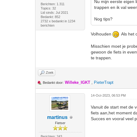
Nu mijn eerste eigen l
Berichten: 1.311
trappen en ik val weer
Topics: 32
Lid sinds: Jul 2021
Bedankt: 852
Nog tips?
2732 x bedankt in 1234
berichten
Volhouden
Als het o
Misschien moet je probe
gewoon de fiets in even
te trappen.
Zoek
Willeke_IGKT
,
PieterTrapt
Bedankt door:
14-Oct-2023, 06:53 PM
Vanuit de start met de 
fiets aan,het moment da
martinus
Succes en vooral veel pl
Fietser
Berichten: 243