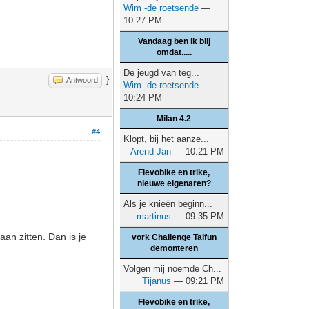
Wim -de roetsende
—
10:27 PM
Vandaag ben ik blij
omdat.....
De jeugd van teg...
}
Antwoord
Wim -de roetsende
—
10:24 PM
Milan 4.2
#4
Klopt, bij het aanze...
Arend-Jan
— 10:21 PM
Flevobike en trike,
nieuwe eigenaren?
Als je knieën beginn...
martinus
— 09:35 PM
aan zitten. Dan is je
vork Challenge Taifun
demonteren
Volgen mij noemde Ch...
Tijanus
— 09:21 PM
Flevobike en trike,