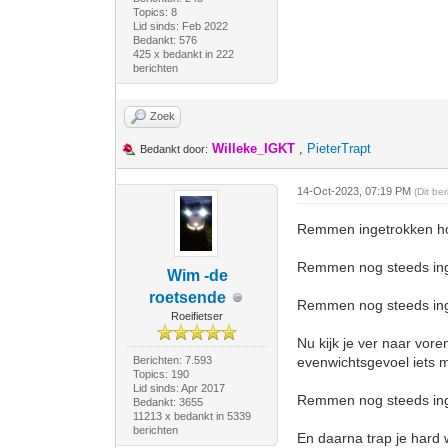
Topics: 8
Lid sinds: Feb 2022
Bedankt: 576
425 x bedankt in 222
berichten
Zoek
Willeke_IGKT
,
PieterTrapt
Bedankt door:
14-Oct-2023, 07:19 PM
(Dit be
Remmen ingetrokken hou
Remmen nog steeds inget
Wim -de
roetsende
Remmen nog steeds inge
Roeifietser
Nu kijk je ver naar voren
Berichten: 7.593
evenwichtsgevoel iets m
Topics: 190
Lid sinds: Apr 2017
Remmen nog steeds inge
Bedankt: 3655
11213 x bedankt in 5339
berichten
En daarna trap je hard 