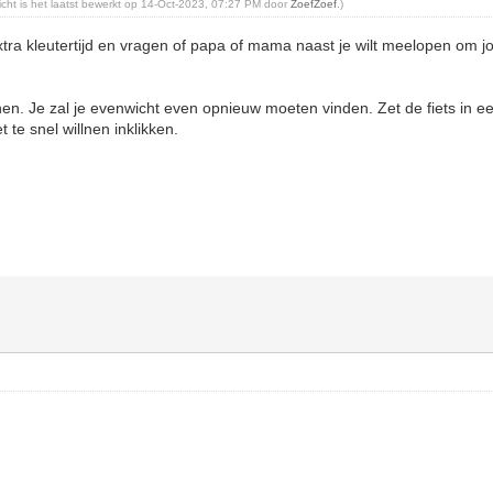
richt is het laatst bewerkt op 14-Oct-2023, 07:27 PM door
ZoefZoef
.)
tra kleutertijd en vragen of papa of mama naast je wilt meelopen om jou
n. Je zal je evenwicht even opnieuw moeten vinden. Zet de fiets in ee
t te snel willnen inklikken.