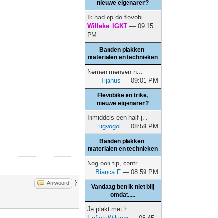
nieuwe eigenaren?
Ik had op de flevobi...
Willeke_IGKT
— 09:15
PM
Banden plakken:
materialen en technieken
Nemen mensen n...
Tijanus
— 09:01 PM
Flevobike en trike,
nieuwe eigenaren?
Inmiddels een half j...
ligvogel
— 08:59 PM
Banden plakken:
materialen en technieken
Nog een tip, contr...
Bianca F
— 08:59 PM
}
Antwoord
Vandaag ben ik niet blij
omdat.....
Je plakt met h...
LigfietsWilsum
— 08:45