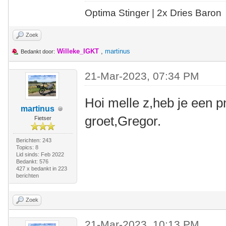
Optima Stinger |
2x Dries Baron
Zoek
Willeke_IGKT
,
martinus
Bedankt door:
21-Mar-2023, 07:34 PM
Hoi melle z,heb je een p
martinus
groet,Gregor.
Fietser
Berichten: 243
Topics: 8
Lid sinds: Feb 2022
Bedankt: 576
427 x bedankt in 223
berichten
Zoek
21-Mar-2023, 10:13 PM