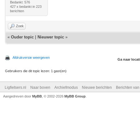
Bedankt: 576
427 x bedankt in 223
berichten
Zoek
«
Ouder topic
|
Nieuwer topic
»
Afdrukversie weergeven
Ga naar locat
Gebruikers die dit topic lezen: 1 gast(en)
Ligfietsers.nl
Naar boven
Archiefmodus
Nieuwe berichten
Berichten va
Aangedreven door
MyBB
, © 2002-2026
MyBB Group
.