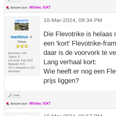
Willeke_IGKT
Bedankt door:
10-Mar-2024, 09:34 PM
Die Flevotrike is helaas
martinus
een 'kort' Flevotrike-f
Fietser
daar is de voorvork te ve
Berichten: 243
Topics: 8
Lang verhaal kort:
Lid sinds: Feb 2022
Bedankt: 576
427 x bedankt in 223
Wie heeft er nog een Fle
berichten
prijs liggen?
Zoek
Willeke_IGKT
Bedankt door: