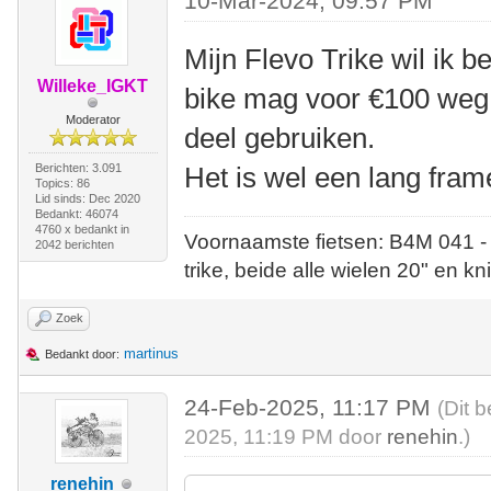
10-Mar-2024, 09:57 PM
Mijn Flevo Trike wil ik 
Willeke_IGKT
bike mag voor €100 weg,
Moderator
deel gebruiken.
Berichten: 3.091
Het is wel een lang frame
Topics: 86
Lid sinds: Dec 2020
Bedankt: 46074
4760 x bedankt in
Voornaamste fietsen: B4M 041 -
2042 berichten
trike, beide alle wielen 20" en kn
Zoek
martinus
Bedankt door:
24-Feb-2025, 11:17 PM
(Dit 
2025, 11:19 PM door
renehin
.)
renehin