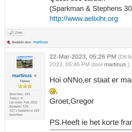
(Sparkman & Stephens 30' 
http://www.aelixihr.org
Zoek
martinus
Bedankt door:
22-Mar-2023, 05:26 PM
(Dit 
2023, 05:46 PM door
martinus
.)
martinus
Hoi oNNo,er staat er ma
Fietser
,
Berichten: 243
Topics: 8
Groet,Gregor
Lid sinds: Feb 2022
Bedankt: 576
427 x bedankt in 223
berichten
PS.Heeft ie het korte fr