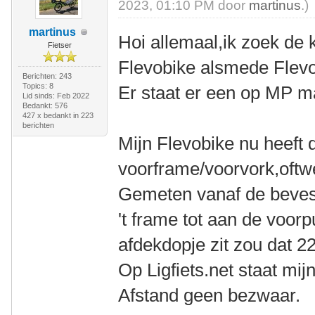
2023, 01:10 PM door
martinus
.)
martinus
Hoi allemaal,ik zoek de 
Fietser
Flevobike alsmede Flevot
Berichten: 243
Topics: 8
Er staat er een op MP m
Lid sinds: Feb 2022
Bedankt: 576
427 x bedankt in 223
berichten
Mijn Flevobike nu heeft 
voorframe/voorvork,oft
Gemeten vanaf de bevest
't frame tot aan de voorp
afdekdopje zit zou dat 
Op Ligfiets.net staat mij
Afstand geen bezwaar.