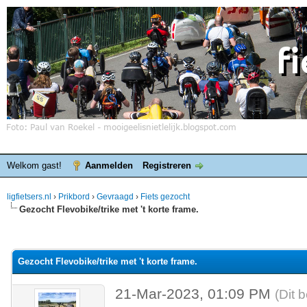
Welkom gast!
Aanmelden
Registreren
ligfietsers.nl
›
Prikbord
›
Gevraagd
›
Fiets gezocht
Gezocht Flevobike/trike met 't korte frame.
elde waardering is 0
Gezocht Flevobike/trike met 't korte frame.
21-Mar-2023, 01:09 PM
(Dit 