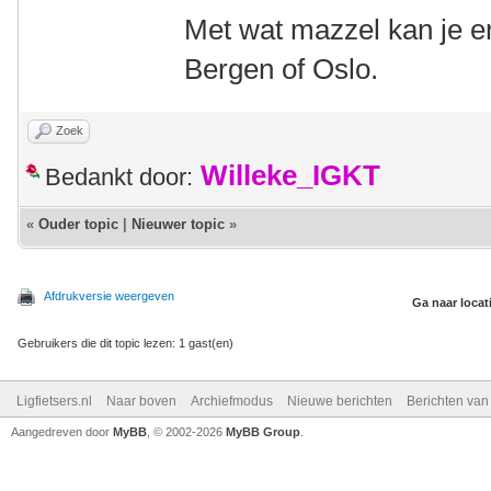
Met wat mazzel kan je er
Bergen of Oslo.
Zoek
Willeke_IGKT
Bedankt door:
«
Ouder topic
|
Nieuwer topic
»
Afdrukversie weergeven
Ga naar locat
Gebruikers die dit topic lezen: 1 gast(en)
Ligfietsers.nl
Naar boven
Archiefmodus
Nieuwe berichten
Berichten va
Aangedreven door
MyBB
, © 2002-2026
MyBB Group
.