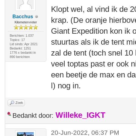
Klopt wel, al vind ik de 2
Bacchus
krap. (De oranje hierbo
Kilometervreter
Giant Expedition kon ik o
Berichten: 1.037
stuurtas als ik de tent
Topics: 17
Lid sinds: Apr 2021
Bedankt: 1251
zal de tent (toch snel 10
1776 x bedankt in
890 berichten
veel toptas past er ook n
een beetje de max en da
l) nog in.
Zoek
Willeke_IGKT
Bedankt door:
20-Jun-2022, 06:37 PM