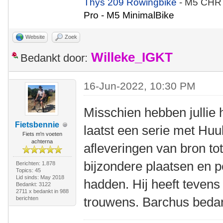
Thys 209 Rowingbike
- M5 CHR
Pro - M5 MinimalBike
Website
Zoek
Willeke_IGKT
Bedankt door:
16-Jun-2022, 10:30 PM
Misschien hebben jullie 
Fietsbennie
laatst een serie met Huu
Fiets m'n voeten
achterna
afleveringen van bron to
bijzondere plaatsen en p
Berichten: 1.878
Topics: 45
Lid sinds: May 2018
hadden. Hij heeft tevens
Bedankt: 3122
2711 x bedankt in 988
trouwens. Barchus bedan
berichten