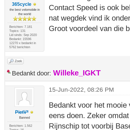
365cycle
Contact Speed is ook beho
the best velomobile in
the world
nat wegdek vind ik onder
Groot voordeel van die b
Berichten: 7.181
Topics: 131
Lid sinds: Sep 2020
Bedankt: 15596
12270 x bedankt in
5762 berichten
Zoek
Willeke_IGKT
Bedankt door:
15-Jun-2022, 08:26 PM
Bedankt voor het mooie v
PietV*
eens doen. Zeker omdat 
Banned
Rijnschip tot voorbij Base
Berichten: 1.562
Topics: 16