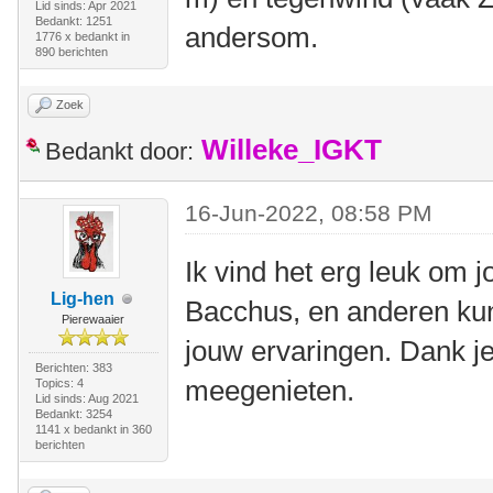
Lid sinds: Apr 2021
Bedankt: 1251
andersom.
1776 x bedankt in
890 berichten
Zoek
Willeke_IGKT
Bedankt door:
16-Jun-2022, 08:58 PM
Ik vind het erg leuk om j
Lig-hen
Bacchus, en anderen kun
Pierewaaier
jouw ervaringen. Dank je
Berichten: 383
meegenieten.
Topics: 4
Lid sinds: Aug 2021
Bedankt: 3254
1141 x bedankt in 360
berichten