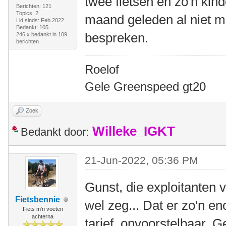
twee fietsen en zo'n kin
Berichten: 121
Topics: 2
maand geleden al niet m
Lid sinds: Feb 2022
Bedankt: 105
bespreken.
246 x bedankt in 109
berichten
Roelof
Gele Greenspeed gt20
Zoek
Willeke_IGKT
Bedankt door:
21-Jun-2022, 05:36 PM
Gunst, die exploitanten 
Fietsbennie
wel zeg... Dat er zo'n e
Fiets m'n voeten
achterna
tarief, onvoorstelbaar. 