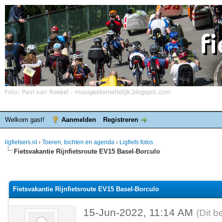
Welkom gast!
Aanmelden
Registreren
ligfietsers.nl
›
Toeren, tochten en agenda
›
Ligfiets fotos
Fietsvakantie Rijnfietsroute EV15 Basel-Borculo
elde waardering is 1
Fietsvakantie Rijnfietsroute EV15 Basel-Borculo
15-Jun-2022, 11:14 AM
(Dit b