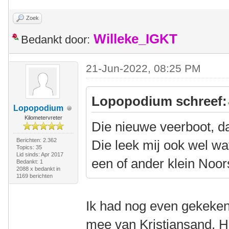
Zoek
Willeke_IGKT
Bedankt door:
21-Jun-2022, 08:25 PM
Lopopodium schreef:
Lopopodium
Kilometervreter
Die nieuwe veerboot, d
Berichten: 2.362
Die leek mij ook wel wa
Topics: 35
Lid sinds: Apr 2017
een of ander klein Noors
Bedankt: 1
2088 x bedankt in
1169 berichten
Ik had nog even gekeken.
mee van Kristiansand. Het