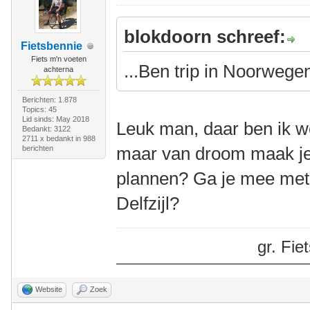
blokdoorn schreef:
Fietsbennie
Fiets m'n voeten
...Ben trip in Noorwege
achterna
Berichten: 1.878
Topics: 45
Lid sinds: May 2018
Leuk man, daar ben ik we
Bedankt: 3122
2711 x bedankt in 988
maar van droom maak je 
berichten
plannen? Ga je mee met
Delfzijl?
gr. Fi
Website
Zoek