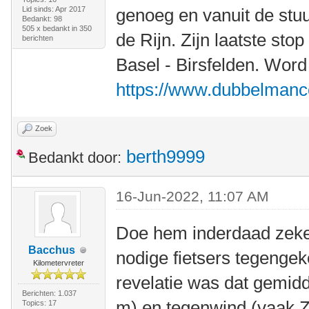
Lid sinds: Apr 2017
genoeg en vanuit de stuu
Bedankt: 98
505 x bedankt in 350
de Rijn. Zijn laatste sto
berichten
Basel - Birsfelden. Word 
https://www.dubbelmancon
Zoek
berth9999
Bedankt door:
16-Jun-2022, 11:07 AM
Doe hem inderdaad zeker
Bacchus
nodige fietsers tegenge
Kilometervreter
revelatie was dat gemidd
Berichten: 1.037
m) en tegenwind (vaak 
Topics: 17