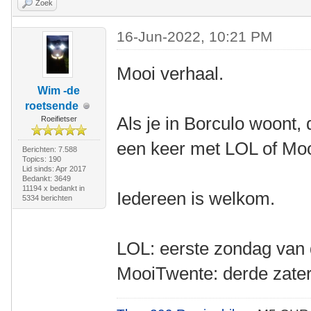
Zoek
16-Jun-2022, 10:21 PM
Mooi verhaal.
Wim -de
roetsende
Als je in Borculo woont, 
Roeifietser
een keer met LOL of Mo
Berichten: 7.588
Topics: 190
Lid sinds: Apr 2017
Bedankt: 3649
11194 x bedankt in
Iedereen is welkom.
5334 berichten
LOL: eerste zondag van
MooiTwente: derde zate