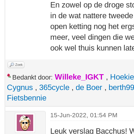
En zowel op de droge st
in de wat nattere tweede
open ketting nog het erg
meer, veel dingen die w
ook wel thuis kunnen lat
Zoek
Willeke_IGKT
,
Hoekie
Bedankt door:
Cygnus
,
365cycle
,
de Boer
,
berth9
Fietsbennie
15-Jun-2022, 01:54 PM
Leuk verslag Bacchus! W