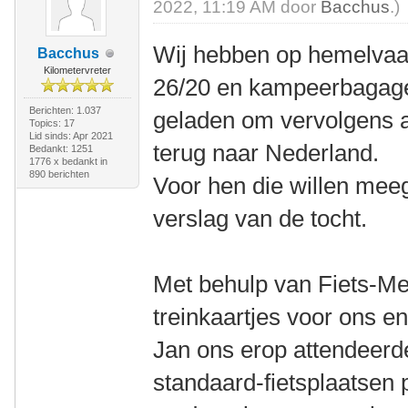
2022, 11:19 AM door
Bacchus
.)
Wij hebben op hemelvaa
Bacchus
Kilometervreter
26/20 en kampeerbagage 
Berichten: 1.037
geladen om vervolgens al
Topics: 17
Lid sinds: Apr 2021
terug naar Nederland.
Bedankt: 1251
1776 x bedankt in
890 berichten
Voor hen die willen meeg
verslag van de tocht.
Met behulp van Fiets-Me
treinkaartjes voor ons en
Jan ons erop attendeerde 
standaard-fietsplaatsen