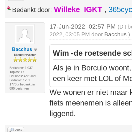
Willeke_IGKT
,
365cyc
Bedankt door:
17-Jun-2022, 02:57 PM
(Dit 
2022, 03:05 PM door
Bacchus
.)
Bacchus
Wim -de roetsende sc
Kilometervreter
Als je in Borculo woont,
Berichten: 1.037
Topics: 17
een keer met LOL of M
Lid sinds: Apr 2021
Bedankt: 1251
1776 x bedankt in
890 berichten
We wonen er niet maar 
fiets meenemen is alleen 
liggend.
Zoek