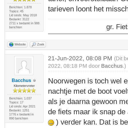
tarieven loont het missch
Berichten: 1.878
Topics: 45
Lid sinds: May 2018
Bedankt: 3122
2711 x bedankt in 988
gr. Fi
berichten
Website
Zoek
21-Jun-2022, 08:08 PM
(Dit 
2022, 08:18 PM door
Bacchus
.)
Noorwegen is toch wel e
Bacchus
Kilometervreter
nachtje met de boot voel
Berichten: 1.037
als je daarna gewoon met
Topics: 17
Lid sinds: Apr 2021
de fiets maar ik snap de
Bedankt: 1251
1776 x bedankt in
890 berichten
) verder kan. Dat is b