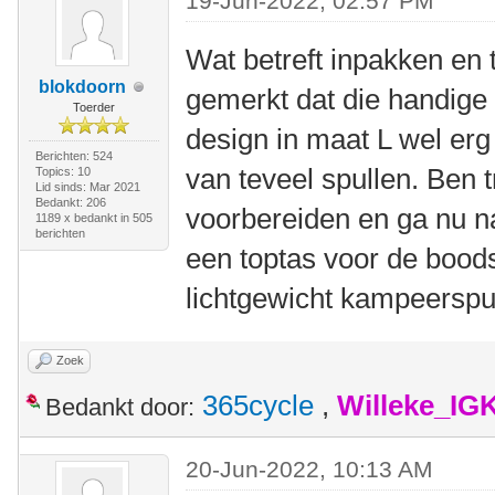
19-Jun-2022, 02:57 PM
Wat betreft inpakken en
blokdoorn
gemerkt dat die handige l
Toerder
design in maat L wel er
Berichten: 524
van teveel spullen. Ben 
Topics: 10
Lid sinds: Mar 2021
Bedankt: 206
voorbereiden en ga nu na
1189 x bedankt in 505
berichten
een toptas voor de boo
lichtgewicht kampeerspul
Zoek
365cycle
,
Willeke_IG
Bedankt door:
20-Jun-2022, 10:13 AM