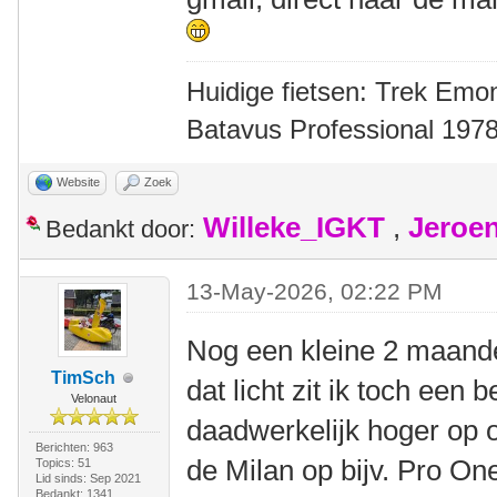
Huidige fietsen: Trek Emon
Batavus Professional 1978
Website
Zoek
Willeke_IGKT
,
Jeroe
Bedankt door:
13-May-2026, 02:22 PM
Nog een kleine 2 maande
TimSch
dat licht zit ik toch een b
Velonaut
daadwerkelijk hoger op op
Berichten: 963
de Milan op bijv. Pro On
Topics: 51
Lid sinds: Sep 2021
Bedankt: 1341