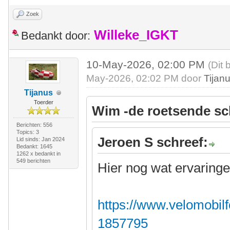
Zoek
Willeke_IGKT
Bedankt door:
10-May-2026, 02:00 PM
(Dit 
May-2026, 02:02 PM door
Tijan
Tijanus
Toerder
Wim -de roetsende sc
Berichten: 556
Topics: 3
Jeroen S schreef:
Lid sinds: Jan 2024
Bedankt: 1645
1262 x bedankt in
549 berichten
Hier nog wat ervaringe
https://www.velomobilf
1857795