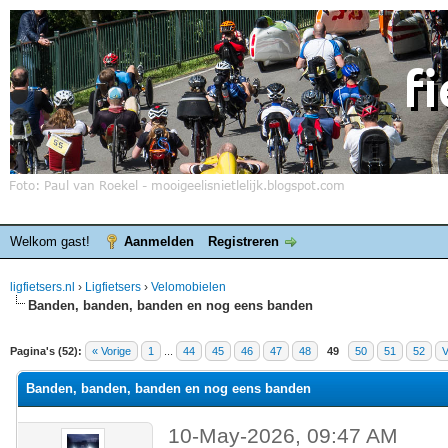
Welkom gast!
Aanmelden
Registreren
ligfietsers.nl
›
Ligfietsers
›
Velomobielen
Banden, banden, banden en nog eens banden
elde waardering is 3
Pagina's (52):
« Vorige
1
...
44
45
46
47
48
49
50
51
52
V
Banden, banden, banden en nog eens banden
10-May-2026, 09:47 AM