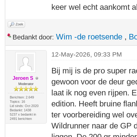
keer wel echt aankomt a
Zoek
Wim -de roetsende
,
B
Bedankt door:
12-May-2026, 09:33 PM
Bij mij is de pro super r
Jeroen S
gewoon voor de deur ge
Moderator
laat ik nog even rijpen. 
Berichten: 2.649
edition. Heeft bruine fla
Topics: 16
Lid sinds: Oct 2020
Bedankt: 1438
ter voorbereiding wel o
5237 x bedankt in
2491 berichten
Wildrunner naar de GP d
liggen. De 200 gr minder 