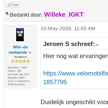
Zoek
Willeke_IGKT
Bedankt door:
10-May-2026, 11:55 AM
Jeroen S schreef:
Wim -de
roetsende
Hier nog wat ervaringen
Roeifietser
Berichten: 7.594
Topics: 190
https://www.velomobilfo
Lid sinds: Apr 2017
Bedankt: 3660
1857795
11217 x bedankt in
5340 berichten
Duidelijk ongeschikt voor