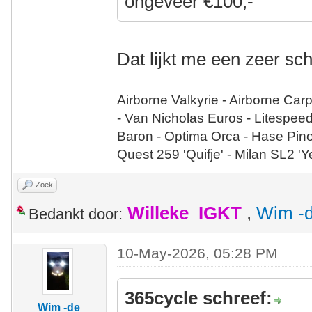
ongeveer €100,-
Dat lijkt me een zeer sc
Airborne Valkyrie - Airborne Car
- Van Nicholas Euros - Litespee
Baron - Optima Orca - Hase Pin
Quest 259 'Quifje' - Milan SL2 '
Zoek
Willeke_IGKT
,
Wim -d
Bedankt door:
10-May-2026, 05:28 PM
365cycle schreef:
Wim -de