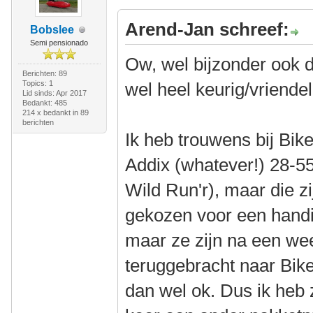
Arend-Jan schreef:
Bobslee
Semi pensionado
Ow, wel bijzonder ook da
Berichten: 89
Topics: 1
wel heel keurig/vriendeli
Lid sinds: Apr 2017
Bedankt: 485
214 x bedankt in 89
berichten
Ik heb trouwens bij Bi
Addix (whatever!) 28-55
Wild Run'r), maar die zi
gekozen voor een handi
maar ze zijn na een we
teruggebracht naar BikeI
dan wel ok. Dus ik heb z