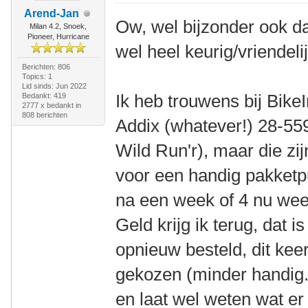
Arend-Jan
Ow, wel bijzonder ook dat
Milan 4.2, Snoek,
Pioneer, Hurricane
wel heel keurig/vriendelij
Berichten: 806
Topics: 1
Lid sinds: Jun 2022
Ik heb trouwens bij Bik
Bedankt: 419
2777 x bedankt in
808 berichten
Addix (whatever!) 28-559
Wild Run'r), maar die zi
voor een handig pakketpu
na een week of 4 nu wee
Geld krijg ik terug, dat i
opnieuw besteld, dit kee
gekozen (minder handig.
en laat wel weten wat er i