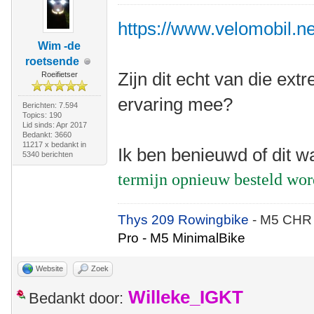
https://www.velomobil.net
Wim -de
roetsende
Zijn dit echt van die e
Roeifietser
ervaring mee?
Berichten: 7.594
Topics: 190
Lid sinds: Apr 2017
Bedankt: 3660
11217 x bedankt in
Ik ben benieuwd of dit w
5340 berichten
termijn opnieuw besteld wo
Thys 209 Rowingbike
- M5 CHR
Pro - M5 MinimalBike
Website
Zoek
Willeke_IGKT
Bedankt door: