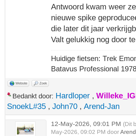
Antwoord kwam weer zeer
nieuwe spike geproducee
die later dit jaar verkri
Valt gelukkig nog door te
Huidige fietsen: Trek Emon
Batavus Professional 1978
Website
Zoek
Hardloper
,
Willeke_I
Bedankt door:
SnoekL#35
,
John70
,
Arend-Jan
12-May-2026, 09:01 PM
(Dit 
May-2026, 09:02 PM door
Arend