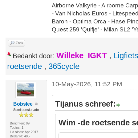
Airborne Valkyrie - Airborne Car
- Van Nicholas Euros - Litespee
Baron - Optima Orca - Hase Pin
Quest 259 'Quifje' - Milan SL2 '
Zoek
Willeke_IGKT
,
Ligfie
Bedankt door:
roetsende
,
365cycle
10-May-2026, 11:52 PM
Tijanus schreef:
Bobslee
Semi pensionado
Wim -de roetsende s
Berichten: 89
Topics: 1
Lid sinds: Apr 2017
Bedankt: 485