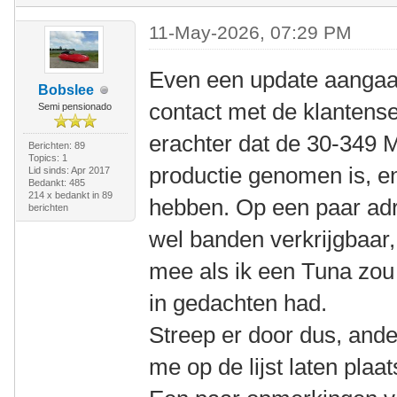
11-May-2026, 07:29 PM
Even een update aangaa
Bobslee
contact met de klantens
Semi pensionado
erachter dat de 30-349 M
Berichten: 89
Topics: 1
productie genomen is, e
Lid sinds: Apr 2017
Bedankt: 485
214 x bedankt in 89
hebben. Op een paar adr
berichten
wel banden verkrijgbaar,
mee als ik een Tuna zou 
in gedachten had.
Streep er door dus, ande
me op de lijst laten plaa