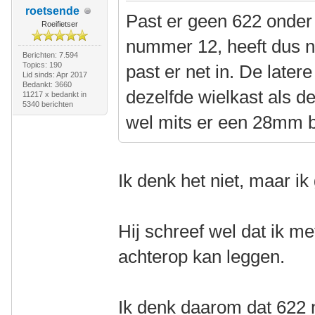
roetsende
Past er geen 622 onder
Roeifietser
nummer 12, heeft dus n
Berichten: 7.594
Topics: 190
past er net in. De later
Lid sinds: Apr 2017
Bedankt: 3660
dezelfde wielkast als d
11217 x bedankt in
5340 berichten
wel mits er een 28mm 
Ik denk het niet, maar i
Hij schreef wel dat ik 
achterop kan leggen.
Ik denk daarom dat 622 