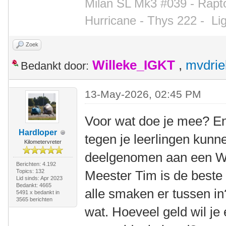
Milan SL Mk3 #039 - Rapto
Hurricane - Thys 222 -
Li
Zoek
Willeke_IGKT
,
mvdrie
Bedankt door:
13-May-2026, 02:45 PM
Voor wat doe je mee? En 
Hardloper
tegen je leerlingen kun
Kilometervreter
deelgenomen aan een WK
Berichten: 4.192
Topics: 132
Meester Tim is de beste
Lid sinds: Apr 2023
Bedankt: 4665
alle smaken er tussen in
5491 x bedankt in
3565 berichten
wat. Hoeveel geld wil je