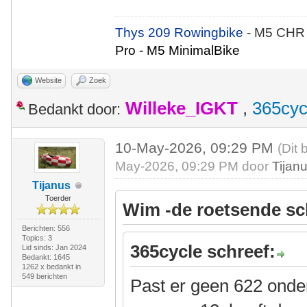
Thys 209 Rowingbike
- M5 CHR
Pro - M5 MinimalBike
Website
Zoek
Willeke_IGKT
,
365cyc
Bedankt door:
10-May-2026, 09:29 PM
(Dit 
May-2026, 09:29 PM door
Tijan
Tijanus
Toerder
Wim -de roetsende sc
Berichten: 556
Topics: 3
365cycle schreef:
Lid sinds: Jan 2024
Bedankt: 1645
1262 x bedankt in
549 berichten
Past er geen 622 onde