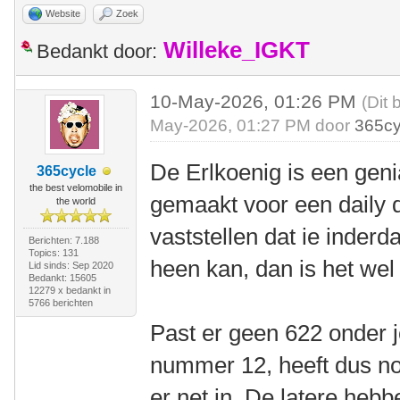
Website
Zoek
Willeke_IGKT
Bedankt door:
10-May-2026, 01:26 PM
(Dit 
May-2026, 01:27 PM door
365cy
De Erlkoenig is een geni
365cycle
the best velomobile in
gemaakt voor een daily dr
the world
vaststellen dat ie inder
Berichten: 7.188
Topics: 131
heen kan, dan is het we
Lid sinds: Sep 2020
Bedankt: 15605
12279 x bedankt in
5766 berichten
Past er geen 622 onder 
nummer 12, heeft dus no
er net in. De latere hebb