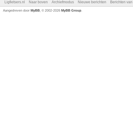
Ligfietsers.nl
Naar boven
Archiefmodus
Nieuwe berichten
Berichten va
Aangedreven door
MyBB
, © 2002-2026
MyBB Group
.