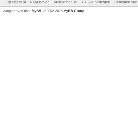
Ligfietsers.nl
Naar boven
Archiefmodus
Nieuwe berichten
Berichten va
Aangedreven door
MyBB
, © 2002-2026
MyBB Group
.