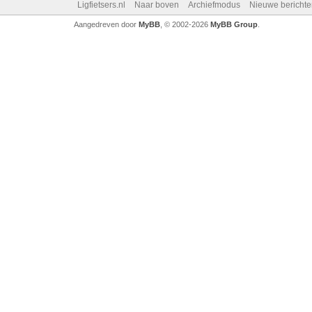
Ligfietsers.nl
Naar boven
Archiefmodus
Nieuwe berichte
Aangedreven door
MyBB
, © 2002-2026
MyBB Group
.