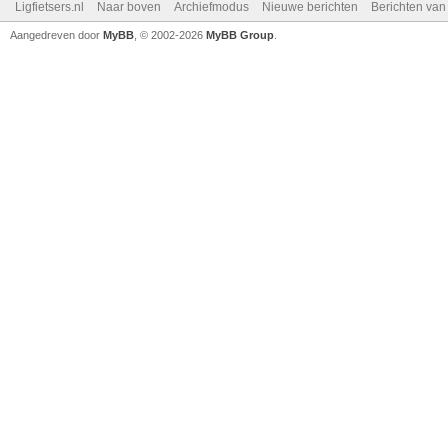
Ligfietsers.nl
Naar boven
Archiefmodus
Nieuwe berichten
Berichten va
Aangedreven door
MyBB
, © 2002-2026
MyBB Group
.