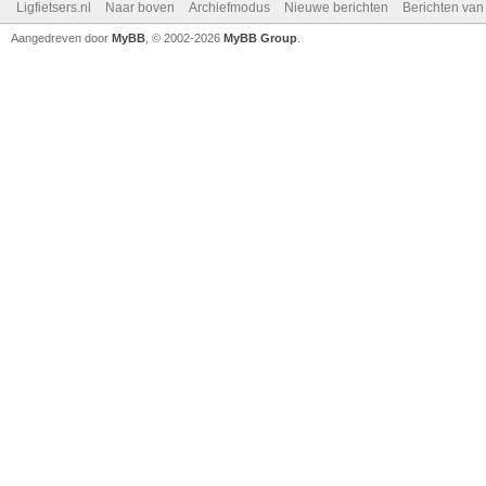
Ligfietsers.nl
Naar boven
Archiefmodus
Nieuwe berichten
Berichten va
Aangedreven door
MyBB
, © 2002-2026
MyBB Group
.