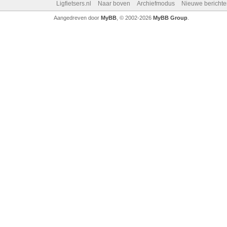
Ligfietsers.nl
Naar boven
Archiefmodus
Nieuwe berichte
Aangedreven door
MyBB
, © 2002-2026
MyBB Group
.