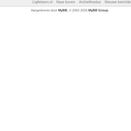
Ligfietsers.nl
Naar boven
Archiefmodus
Nieuwe berichte
Aangedreven door
MyBB
, © 2002-2026
MyBB Group
.