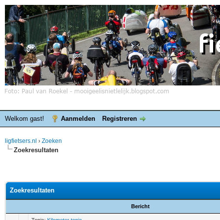
Welkom gast!
Aanmelden
Registreren
ligfietsers.nl
›
Zoeken
Zoekresultaten
Zoekresultaten
Bericht