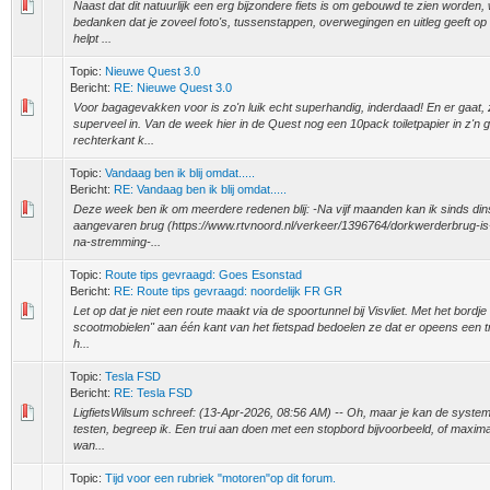
Naast dat dit natuurlijk een erg bijzondere fiets is om gebouwd te zien worden, w
bedanken dat je zoveel foto's, tussenstappen, overwegingen en uitleg geeft op 
helpt ...
Topic:
Nieuwe Quest 3.0
Bericht:
RE: Nieuwe Quest 3.0
Voor bagagevakken voor is zo'n luik echt superhandig, inderdaad! En er gaat, z
superveel in. Van de week hier in de Quest nog een 10pack toiletpapier in z'n 
rechterkant k...
Topic:
Vandaag ben ik blij omdat.....
Bericht:
RE: Vandaag ben ik blij omdat.....
Deze week ben ik om meerdere redenen blij: -Na vijf maanden kan ik sinds di
aangevaren brug (https://www.rtvnoord.nl/verkeer/1396764/dorkwerderbrug-i
na-stremming-...
Topic:
Route tips gevraagd: Goes Esonstad
Bericht:
RE: Route tips gevraagd: noordelijk FR GR
Let op dat je niet een route maakt via de spoortunnel bij Visvliet. Met het bordje
scootmobielen" aan één kant van het fietspad bedoelen ze dat er opeens een t
h...
Topic:
Tesla FSD
Bericht:
RE: Tesla FSD
LigfietsWilsum schreef: (13-Apr-2026, 08:56 AM) -- Oh, maar je kan de system
testen, begreep ik. Een trui aan doen met een stopbord bijvoorbeeld, of maxima
wan...
Topic:
Tijd voor een rubriek "motoren"op dit forum.