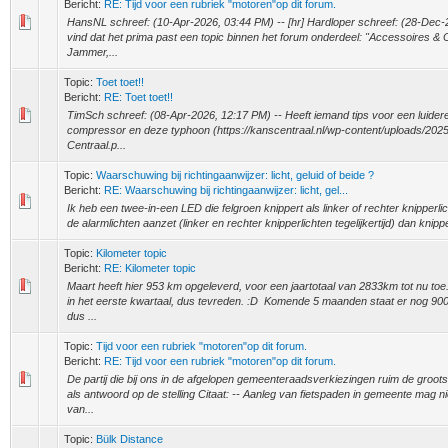
Bericht:
RE: Tijd voor een rubriek "motoren"op dit forum.
HansNL schreef: (10-Apr-2026, 03:44 PM) -- [hr] Hardloper schreef: (28-Dec-2
vind dat het prima past een topic binnen het forum onderdeel: "Accessoires & 
Jammer,...
Topic:
Toet toet!!
Bericht:
RE: Toet toet!!
TimSch schreef: (08-Apr-2026, 12:17 PM) -- Heeft iemand tips voor een luider
compressor en deze typhoon (https://kanscentraal.nl/wp-content/uploads/20
Centraal.p...
Topic:
Waarschuwing bij richtingaanwijzer: licht, geluid of beide ?
Bericht:
RE: Waarschuwing bij richtingaanwijzer: licht, gel...
Ik heb een twee-in-een LED die felgroen knippert als linker of rechter knipperlic
de alarmlichten aanzet (linker en rechter knipperlichten tegelijkertijd) dan knipp
Topic:
Kilometer topic
Bericht:
RE: Kilometer topic
Maart heeft hier 953 km opgeleverd, voor een jaartotaal van 2833km tot nu toe
in het eerste kwartaal, dus tevreden. :D Komende 5 maanden staat er nog 90
dus ...
Topic:
Tijd voor een rubriek "motoren"op dit forum.
Bericht:
RE: Tijd voor een rubriek "motoren"op dit forum.
De partij die bij ons in de afgelopen gemeenteraadsverkiezingen ruim de groot
als antwoord op de stelling Citaat: -- Aanleg van fietspaden in gemeente mag n
van...
Topic:
Bülk Distance