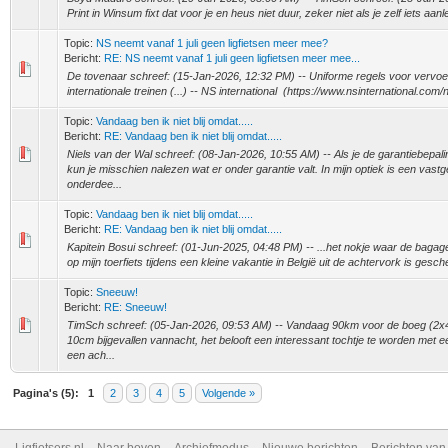
Print in Winsum fixt dat voor je en heus niet duur, zeker niet als je zelf iets aanl
Topic:
NS neemt vanaf 1 juli geen ligfietsen meer mee?
Bericht:
RE: NS neemt vanaf 1 juli geen ligfietsen meer mee...
De tovenaar schreef: (15-Jan-2026, 12:32 PM) -- Uniforme regels voor vervoer
internationale treinen (...) -- NS international (https://www.nsinternational.com/n
Topic:
Vandaag ben ik niet blij omdat.....
Bericht:
RE: Vandaag ben ik niet blij omdat.....
Niels van der Wal schreef: (08-Jan-2026, 10:55 AM) -- Als je de garantiebepali
kun je misschien nalezen wat er onder garantie valt. In mijn optiek is een vastg
onderdee...
Topic:
Vandaag ben ik niet blij omdat.....
Bericht:
RE: Vandaag ben ik niet blij omdat.....
Kapitein Bosui schreef: (01-Jun-2025, 04:48 PM) -- ...het nokje waar de bagag
op mijn toerfiets tijdens een kleine vakantie in België uit de achtervork is gesch
Topic:
Sneeuw!
Bericht:
RE: Sneeuw!
TimSch schreef: (05-Jan-2026, 09:53 AM) -- Vandaag 90km voor de boeg (2x45)
10cm bijgevallen vannacht, het belooft een interessant tochtje te worden met ee
een ach...
Pagina's (5):
1
2
3
4
5
Volgende »