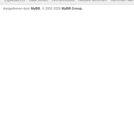
Ligfietsers.nl
Naar boven
Archiefmodus
Nieuwe berichten
Berichten va
Aangedreven door
MyBB
, © 2002-2026
MyBB Group
.