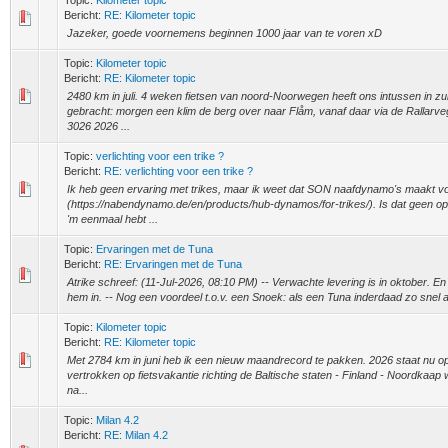
Topic:
Kilometer topic
Bericht:
RE: Kilometer topic
Jazeker, goede voornemens beginnen 1000 jaar van te voren xD
Topic:
Kilometer topic
Bericht:
RE: Kilometer topic
2480 km in juli. 4 weken fietsen van noord-Noorwegen heeft ons intussen in 
gebracht: morgen een klim de berg over naar Flåm, vanaf daar via de Rallarveg
3026 2026 ...
Topic:
verlichting voor een trike ?
Bericht:
RE: verlichting voor een trike ?
Ik heb geen ervaring met trikes, maar ik weet dat SON naafdynamo's maakt vo
(https://nabendynamo.de/en/products/hub-dynamos/for-trikes/). Is dat geen opt
'm eenmaal hebt ...
Topic:
Ervaringen met de Tuna
Bericht:
RE: Ervaringen met de Tuna
Atrike schreef: (11-Jul-2026, 08:10 PM) -- Verwachte levering is in oktober. En w
hem in. -- Nog een voordeel t.o.v. een Snoek: als een Tuna inderdaad zo snel a
Topic:
Kilometer topic
Bericht:
RE: Kilometer topic
Met 2784 km in juni heb ik een nieuw maandrecord te pakken. 2026 staat nu op
vertrokken op fietsvakantie richting de Baltische staten - Finland - Noordkaap
na...
Topic:
Milan 4.2
Bericht:
RE: Milan 4.2