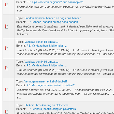
Bericht:
RE: Tips voor een beginner? qua aankoop etc.
Welkom! Hier ook een zeer tevreden eigenaar van een Challenge Hurricane. Vo
voor
Topic:
Banden, banden, banden en nog eens banden
Bericht:
RE: Banden, banden en nog eens banden
Een klapband op een binnenbaan maakt inderdaad een flinke knal, uit ervaring
GoCycles onder de Quest denk tot 4.5 - 5 bar oid opgepompt, vorig jaar in Slo
het verm...
Topic:
Vandaag ben ik blij omdat.....
Bericht:
RE: Vandaag ben ik blij omdat.....
TimSch schreef: (04-Mar-2026, 01:13 PM) -- En dus ben ik blij met, jawel, mijn
:cool: Ik denk dat dit wel eens de laatste kon zijn die ik ooit koop :D -- net zoals
Topic:
Vandaag ben ik blij omdat.....
Bericht:
RE: Vandaag ben ik blij omdat.....
TimSch schreef: (04-Mar-2026, 01:13 PM) -- En dus ben ik blij met, jawel, mijn
:cool: Ik denk dat dit wel eens de laatste kon zijn die ik ooit koop :D -- En die k
Topic:
Vermogensmeter: enkel of dubbel?
Bericht:
RE: Vermogensmeter: enkel of dubbel?
365cycle schreef: (02-Feb-2026, 01:35 AM) -- Frutsel schreef: (01-Feb-2026,
met een powermeter erachter dat je tegenwind hebt -- Of een lekke band :) -- 
s...
Topic:
Stickers, bestikkering en plakletters
Bericht:
RE: Stickers, bestikkering en plakletters
Boyd Maduro schreef: (29-Jan-2026, 08:00 AM) -- TimSch schreef: (28-Jan-2