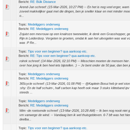
Bericht:
RE: Bülk Distance
Arend-Jan schreef: (15-Mar-2026, 10:27 PM) -- En het is nog veel erger, wan
zoveel makkelijker gaat met die dingen, ben je sneller klaar en met minder moei
o...
Topic:
Medeliggers onderweg
Bericht:
RE: Medeliggers onderweg
Zojuist een mevrouw op een knalroze tweewieler, ik denk een Grasshopper, g
Rijn in Leiderdorp. Vergeten te groeten, omdat ik aan het uitvogelen was wat v
was :P Re...
Topic:
Tips voor een beginner? qua aankoop etc.
Bericht:
RE: Tips voor een beginner? qua aankoop etc.
rolrek schreef: (14-Mar-2026, 02:10 PM) -- Misschien moeten de mensen hier
over hoe jong ik ben heel iets bijstellen. :) -- Je bent onder de 50 jaar, dan ben je 
Topic:
Medeliggers onderweg
Bericht:
RE: Medeliggers onderweg
365cycle schreef: (13-Mar-2026, 01:08 PM) -- @Kapitein Bosui heb je wel stor
:shy: En de half schuim-, half carbon kap heeft ook maar 3 stuks klitteband ipv
steeds ...
Topic:
Medeliggers onderweg
Bericht:
RE: Medeliggers onderweg
Wim -de roetsende schreef: (13-Mar-2026, 10:28 AM) -- Ik ben nog nooit niet g
vm vanwege de wind. -- Vandaag ben ik wel thuisgebleven. 6-7 bft was het hi
deelba...
Topic:
Tips voor een beginner? qua aankoop etc.