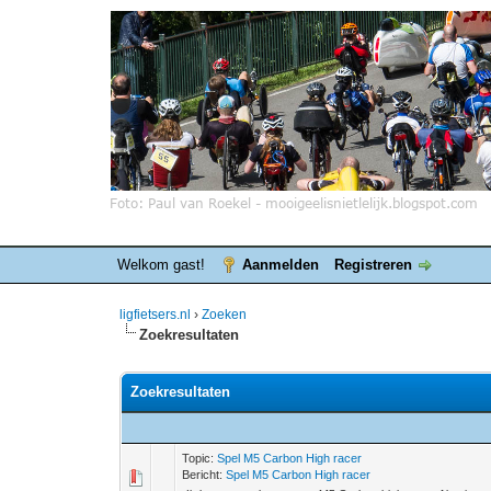
Welkom gast!
Aanmelden
Registreren
ligfietsers.nl
›
Zoeken
Zoekresultaten
Zoekresultaten
Topic:
Spel M5 Carbon High racer
Bericht:
Spel M5 Carbon High racer