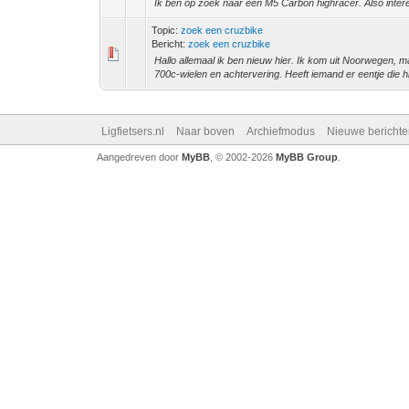
Ik ben op zoek naar een M5 Carbon highracer. Also interes
Topic:
zoek een cruzbike
Bericht:
zoek een cruzbike
Hallo allemaal ik ben nieuw hier. Ik kom uit Noorwegen, m
700c-wielen en achtervering. Heeft iemand er eentje die hij
Ligfietsers.nl
Naar boven
Archiefmodus
Nieuwe berichte
Aangedreven door
MyBB
, © 2002-2026
MyBB Group
.