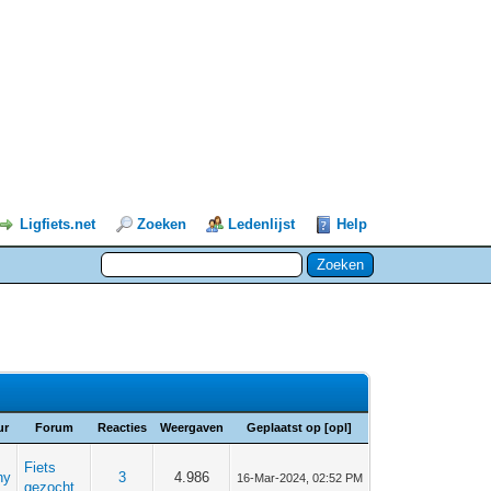
Ligfiets.net
Zoeken
Ledenlijst
Help
ur
Forum
Reacties
Weergaven
Geplaatst op
[
opl
]
Fiets
hy
3
4.986
16-Mar-2024, 02:52 PM
gezocht