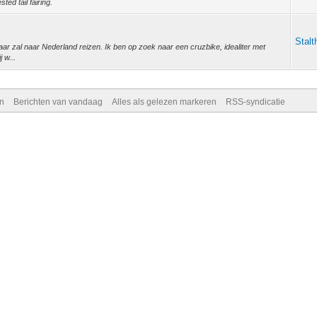
ted tail fairing.
Stalt
aar zal naar Nederland reizen. Ik ben op zoek naar een cruzbike, idealiter met
 w...
n
Berichten van vandaag
Alles als gelezen markeren
RSS-syndicatie