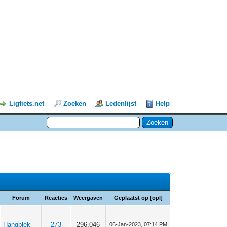
Ligfiets.net
Zoeken
Ledenlijst
Help
Forum
Reacties
Weergaven
Geplaatst op
[
opl
]
Hangplek
273
296.046
06-Jan-2023, 07:14 PM