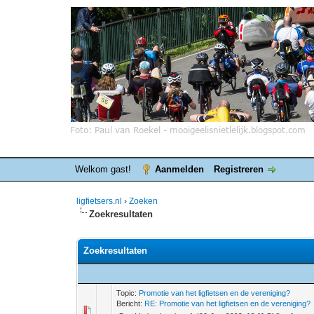
Welkom gast!
Aanmelden
Registreren
ligfietsers.nl
›
Zoeken
Zoekresultaten
Zoekresultaten
Topic:
Promotie van het ligfietsen en de vereniging?
Bericht:
RE: Promotie van het ligfietsen en de vereniging?