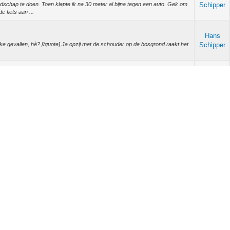
schap te doen. Toen klapte ik na 30 meter al bijna tegen een auto. Gek om
Schipper
e fiets aan ...
Hans
trike gevallen, hè? [/quote] Ja opzij met de schouder op de bosgrond raakt het
Schipper
Hans
ritje van Hilversum naar Baarn. Op landgoed Groeneveld was het erg druk maar
Schipper
anouvreren...
Hans
5cycle schreef: (08-Nov-2022, 02:25 PM) -- Wat Frutsel zegt, en het hangt
Schipper
tc. Ik heb we...
Hans
uitvinder van dit stuursysteem, David Aschenbrenner of YouTube naam The
Schipper
. Op basis van...
Hans
van het aantal geremde wielen op een trike. De Trelaxx4all -
Schipper
die ik heb gemaakt heeft twee...