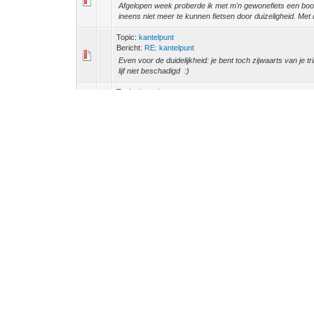
Afgelopen week proberde ik met m'n gewonefiets een bood
ineens niet meer te kunnen fietsen door duizeligheid. Met d
Topic:
kantelpunt
Bericht:
RE: kantelpunt
Even voor de duidelijkheid: je bent toch zijwaarts van je 
lijf niet beschadigd :)
Topic:
kantelpunt
Bericht:
kantelpunt
Ja, het kon niet uitblijven....... gisteren maakte ik een 
daar kon ik met een slakkengangetje rustig tussendoor m
Topic:
Hoeveel remmen op een trike
Bericht:
RE: Hoeveel remmen op een trike
PlantageBohémien schreef: (08-Nov-2022, 07:50 PM) -- 36
dus af van de hoogte van het zwaartepunt, spoorbreedte e
Topic:
van trimaran naar trike
Bericht:
RE: van trimaran naar trike
Hans Schipper schreef: (07-Nov-2022, 08:22 PM) -- De 
other ebikeguy legt in zijn filmpjes prima uit hoe het werkt
Topic:
Hoeveel remmen op een trike
Bericht:
Hoeveel remmen op een trike
Ik heb een vraag over het gebruik en de gebruikelijkheid 
https://www.youtube.com/watch?v=4KqFaCcF6_4&t=21s - 
Topic:
van trimaran naar trike