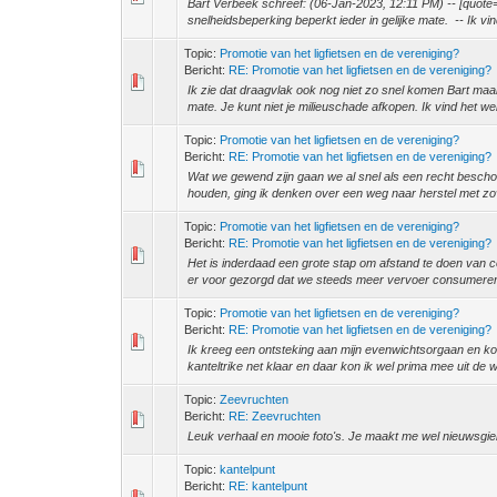
Bart Verbeek schreef: (06-Jan-2023, 12:11 PM) -- [quote
snelheidsbeperking beperkt ieder in gelijke mate. -- Ik vind
Topic:
Promotie van het ligfietsen en de vereniging?
Bericht:
RE: Promotie van het ligfietsen en de vereniging?
Ik zie dat draagvlak ook nog niet zo snel komen Bart maa
mate. Je kunt niet je milieuschade afkopen. Ik vind het we
Topic:
Promotie van het ligfietsen en de vereniging?
Bericht:
RE: Promotie van het ligfietsen en de vereniging?
Wat we gewend zijn gaan we al snel als een recht beschou
houden, ging ik denken over een weg naar herstel met zove
Topic:
Promotie van het ligfietsen en de vereniging?
Bericht:
RE: Promotie van het ligfietsen en de vereniging?
Het is inderdaad een grote stap om afstand te doen van 
er voor gezorgd dat we steeds meer vervoer consumeren.
Topic:
Promotie van het ligfietsen en de vereniging?
Bericht:
RE: Promotie van het ligfietsen en de vereniging?
Ik kreeg een ontsteking aan mijn evenwichtsorgaan en kon
kanteltrike net klaar en daar kon ik wel prima mee uit de w
Topic:
Zeevruchten
Bericht:
RE: Zeevruchten
Leuk verhaal en mooie foto's. Je maakt me wel nieuwsgie
Topic:
kantelpunt
Bericht:
RE: kantelpunt