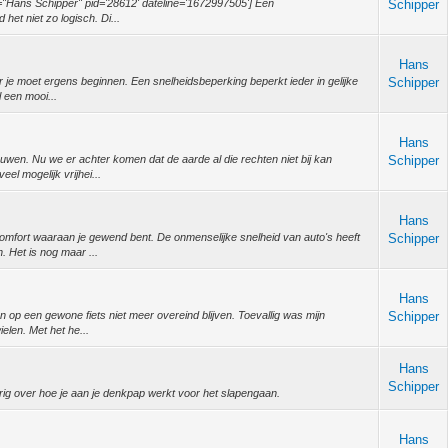
="Hans Schipper" pid='28612' dateline='1672997505'] Een
Schipper
 het niet zo logisch. Di...
Hans
r je moet ergens beginnen. Een snelheidsbeperking beperkt ieder in gelijke
Schipper
l een mooi...
Hans
wen. Nu we er achter komen dat de aarde al die rechten niet bij kan
Schipper
el mogelijk vrijhei...
Hans
comfort waaraan je gewend bent. De onmenselijke snelheid van auto's heeft
Schipper
 Het is nog maar ...
Hans
 op een gewone fiets niet meer overeind blijven. Toevallig was mijn
Schipper
ielen. Met het he...
Hans
Schipper
rig over hoe je aan je denkpap werkt voor het slapengaan.
Hans