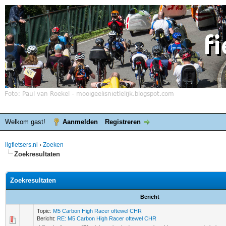
Welkom gast!
Aanmelden
Registreren
ligfietsers.nl
›
Zoeken
Zoekresultaten
Zoekresultaten
Bericht
Topic:
M5 Carbon High Racer oftewel CHR
Bericht:
RE: M5 Carbon High Racer oftewel CHR