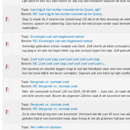
Lijkt alsof er een 451 wiel voorin zit. dat zou wel verklaren waarom de buis n
Topic:
hoe krijg ik het rechter voorwiel uit mn Quest, ajb?
Bericht:
RE: hoe krijg ik het rechter voorwiel uit mn Quest...
Stap 1) maak de 2 moeren los (steekmaat 13) die in de fiets bovenop de wielk
moeren, spacer en rubberring. Dan kan je het wiel al wat verder naar bened
makkelijker...
Topic:
Ervaringen van een beginnend roetser
Bericht:
RE: Ervaringen van een beginnend roetser
Sommige gebruiken zomer roeipak van Derk. Zelf vind ik de blote schouders n
rug laag is en dan net tegen blote rug aan schuurt tegen het zitje. Zelf gebruik
Topic:
Zoef zoef zoef stap zoef zoef zoef zoef zoef stap
Bericht:
RE: Zoef zoef zoef stap zoef zoef zoef zoef zoef s...
Het dynema en elastiek leggen snap ik wel dat Hardloper daar wat mee stoei
hoe het moet blijf ik het liever vermijden. Daarom ook een klem op mijn roeifie
Topic:
Bergsnek vs. normale snek
Bericht:
RE: Bergsnek vs. normale snek
Wim -de roetsende schreef: (26-Jul-2024, 09:46 AM) -- Juist niet. Je raakt all
een licht verzet roeit. Boven de ongeveer 22km/u raak ik de tussenrol niet m
Topic:
Bergsnek vs. normale snek
Bericht:
RE: Bergsnek vs. normale snek
Zo te zien heb jij nog een van kunststof. Vermoed dat die van 45 euro van alu
geleden had ik een kunststof maar daar kreeg ik net als jij binnen half jaar een 
Topic:
Met vallen en opstaan