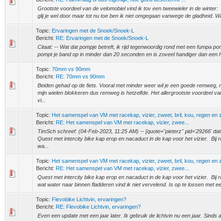
Grootste voordeel van de velomobiel vind ik tov een tweewieler in de winter: J
glij je wel door maar tot nu toe ben ik niet omgegaan vanwege de gladheid. Wa
Topic:
Ervaringen met de Snoek/Snoek-L
Bericht:
RE: Ervaringen met de Snoek/Snoek-L
Citaat: -- Wat dat pompje betreft, ik rijd tegenwoordig rond met een fumpa p
pompt je band op in minder dan 20 seconden en is zoveel handiger dan een
Topic:
70mm vs 90mm
Bericht:
RE: 70mm vs 90mm
Beiden gehad op de fiets. Vooral met minder weer wil je een goede remweg, m
mijn wielen blokkeren dus remweg is hetzelfde. Het allergrootste voordeel 
vi...
Topic:
Het samenspel van VM met racekap, vizier, zweet, bril, kou, regen en z
Bericht:
RE: Het samenspel van VM met racekap, vizier, zwee...
TimSch schreef: (04-Feb-2023, 11:25 AM) -- [quote="pieterz" pid='29266' dat
Quest met intercity bike kap erop en nacaduct in de kap voor het vizier. Bij
wa...
Topic:
Het samenspel van VM met racekap, vizier, zweet, bril, kou, regen en z
Bericht:
RE: Het samenspel van VM met racekap, vizier, zwee...
Quest met intercity bike kap erop en nacaduct in de kap voor het vizier. Bij
wat water naar binnen fladderen vind ik niet vervelend. Is op te lossen met e
Topic:
Flevobike Lichtvin, ervaringen?
Bericht:
RE: Flevobike Lichtvin, ervaringen?
Even een update met een jaar later. Ik gebruik de lichtvin nu een jaar. Sinds