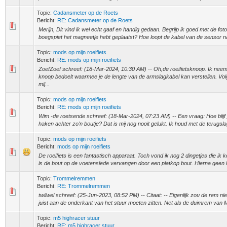
Topic:
Cadansmeter op de Roets
Bericht:
RE: Cadansmeter op de Roets
Merijn, Dit vind ik wel echt gaaf en handig gedaan. Begrijp ik goed met de fot
boegspiet het magneetje hebt geplaatst? Hoe loopt de kabel van de sensor na
Topic:
mods op mijn roeifiets
Bericht:
RE: mods op mijn roeifiets
ZoefZoef schreef: (18-Mar-2024, 10:30 AM) -- Oh,de roeifietsknoop. Ik nee
knoop bedoelt waarmee je de lengte van de armslagkabel kan verstellen. Volg
mij...
Topic:
mods op mijn roeifiets
Bericht:
RE: mods op mijn roeifiets
Wim -de roetsende schreef: (18-Mar-2024, 07:23 AM) -- Een vraag: Hoe blijf
haken achter zo'n boutje? Dat is mij nog nooit gelukt. Ik houd met de terugslag
Topic:
mods op mijn roeifiets
Bericht:
mods op mijn roeifiets
De roeifiets is een fantastisch apparaat. Toch vond ik nog 2 dingetjes die i
is de bout op de voetenslede vervangen door een platkop bout. Hierna geen 
Topic:
Trommelremmen
Bericht:
RE: Trommelremmen
twilwel schreef: (25-Jun-2023, 08:52 PM) -- Citaat: -- Eigenlijk zou de rem n
juist aan de onderkant van het stuur moeten zitten. Net als de duimrem van M5
Topic:
m5 highracer stuur
Bericht:
RE: m5 highracer stuur