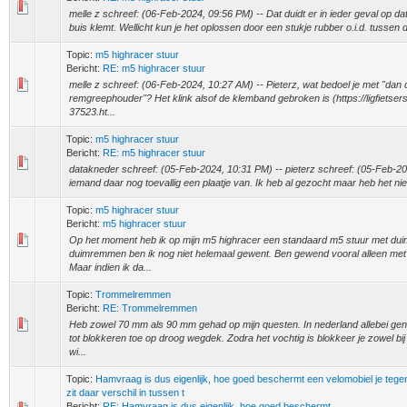
melle z schreef: (06-Feb-2024, 09:56 PM) -- Dat duidt er in ieder geval op d
buis klemt. Wellicht kun je het oplossen door een stukje rubber o.i.d. tussen 
Topic:
m5 highracer stuur
Bericht:
RE: m5 highracer stuur
melle z schreef: (06-Feb-2024, 10:27 AM) -- Pieterz, wat bedoel je met "dan d
remgreephouder"? Het klink alsof de klemband gebroken is (https://ligfietser
37523.ht...
Topic:
m5 highracer stuur
Bericht:
RE: m5 highracer stuur
datakneder schreef: (05-Feb-2024, 10:31 PM) -- pieterz schreef: (05-Feb-2
iemand daar nog toevallig een plaatje van. Ik heb al gezocht maar heb het niet
Topic:
m5 highracer stuur
Bericht:
m5 highracer stuur
Op het moment heb ik op mijn m5 highracer een standaard m5 stuur met d
duimremmen ben ik nog niet helemaal gewent. Ben gewend vooral alleen me
Maar indien ik da...
Topic:
Trommelremmen
Bericht:
RE: Trommelremmen
Heb zowel 70 mm als 90 mm gehad op mijn questen. In nederland allebei gen
tot blokkeren toe op droog wegdek. Zodra het vochtig is blokkeer je zowel b
wi...
Topic:
Hamvraag is dus eigenlijk, hoe goed beschermt een velomobiel je teg
zit daar verschil in tussen t
Bericht:
RE: Hamvraag is dus eigenlijk, hoe goed beschermt ...