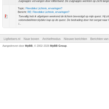
zuignapjes vervangen door klitterband. De zuignapjes werkten op zicht lange 
Topic:
Flevobike Lichtvin, ervaringen?
Bericht:
RE: Flevobike Lichtvin, ervaringen?
Toevallig heb ik afgelopen weekend de lichtvin bevestigd op mijn quest. Hij zit 
velomobiel/intercitybike kap op de quest. De bedrading door het oorgat naar h
i...
Ligfietsers.nl
Naar boven
Archiefmodus
Nieuwe berichten
Berichten va
Aangedreven door
MyBB
, © 2002-2026
MyBB Group
.