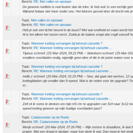
Bericht:
RE: Met vallen en opstaan
De gewone roeifiets is veel leuker dan de trike. Ik heb ooit 1x een tochtje ge
Wijnand helaas niet meer onder ons. Het lekkere gevoel door de bocht mis je
Topic:
Met vallen en opstaan
Bericht:
RE: Met vallen en opstaan
Heb je ook een lichte heuvel in de buurt? Met wat snelheid en vaart wordt het
Al is het alleen het sturen eerst. Zodat je de balans snapt dan voglt vanzelf he
Topic:
Wanneer ketting vervangen bij behoud cassette ?
Bericht:
RE: Wanneer ketting vervangen bij behoud cassette ...
Tijanus schreef: (25-Mar-2024, 09:22 PM) -- blokdoorn schreef: (25-Mar-202
smallere voorbladen nodig, eigenlijk geen idee of die in de juiste maten voor e
Topic:
Wanneer ketting vervangen bij behoud cassette ?
Bericht:
RE: Wanneer ketting vervangen bij behoud cassette ...
melle z schreef: (25-Mar-2024, 01:25 PM) -- Nee, dat gaat niet werken, 12-s
kettingbladen zijn smaller dan 9-speed. Wat is de reden voor de upgrade? Tenz
st...
Topic:
Wanneer ketting vervangen bij behoud cassette ?
Bericht:
RE: Wanneer ketting vervangen bij behoud cassette ...
Zelf zit ik soms te denken om mijn m5 chr te upgraden van 3x9 naar 3x12 m
speed ketting gewoon op mijn huidige voorbladen past?
Topic:
Cadansmeter op de Roets
Bericht:
RE: Cadansmeter op de Roets
Merijn schreef: (20-Mar-2024, 07:26 PM) -- Mijn sensor is draadloos, ik laa
praten. Met een draad is lastiger, maar kan denk ik wel. Dan moet je het omd