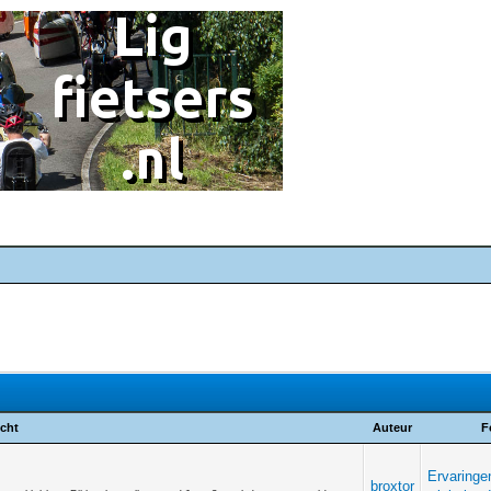
icht
Auteur
F
Ervaringe
broxtor