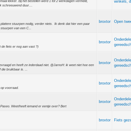
elemaal lekker. Bij het bestellen werd 1 tot 2 werkdagen vermeld,
winkels, d
ok schreeuwend duur....
broxtor
Open twee
lattere stuurpen nodig, verder niets. Ik denk dat hier een paar
 stuurpen van een C...
Onderdel
broxtor
gereedsc
de fiets er nog aan vast ?)
Onderdel
broxtor
vraagd en heeft ze inderdaad niet. @JarnoH: ik weet niet hoe een
gereedsc
 die bruikbaar is. ...
Onderdel
broxtor
gereedsc
 op voorraad.
Onderdel
broxtor
gereedsc
 Paseo. Weet/heeft iemand er eentje over? Bert
broxtor
Fiets gez