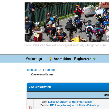
Welkom gast!
Aanmelden
Registreren
ligfietsers.nl
›
Zoeken
Zoekresultaten
Zoekresultaten
Ber
Topic:
Lange levertijden bij HollandBikeshop.
Bericht:
RE: Lange levertijden bij HollandBikeshop.