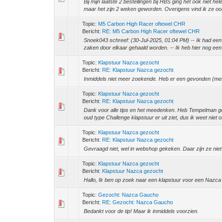
Bij mijn laatste 2 bestellingen bij HBS ging het ook niet h
maar het zijn 2 weken geworden. Overigens vind ik ze o
Topic:
M5 Carbon High Racer oftewel CHR
Bericht:
RE: M5 Carbon High Racer oftewel CHR
Snoek043 schreef: (30-Jul-2025, 01:04 PM) -- Ik had een p
zaken door elkaar gehaald worden. -- Ik heb hier nog een
Topic:
Klapstuur Nazca gezocht
Bericht:
RE: Klapstuur Nazca gezocht
Inmiddels niet meer zoekende. Heb er een gevonden (met 
Topic:
Klapstuur Nazca gezocht
Bericht:
RE: Klapstuur Nazca gezocht
Dank voor alle tips en het meedenken. Heb Tempelman ge
oud type Challenge klapstuur er uit ziet, dus ik weet niet of
Topic:
Klapstuur Nazca gezocht
Bericht:
RE: Klapstuur Nazca gezocht
Gevraagd niet, wel in webshop gekeken. Daar zijn ze niet
Topic:
Klapstuur Nazca gezocht
Bericht:
Klapstuur Nazca gezocht
Hallo, Ik ben op zoek naar een klapstuur voor een Nazca
Topic:
Gezocht: Nazca Gaucho
Bericht:
RE: Gezocht: Nazca Gaucho
Bedankt voor de tip! Maar ik inmiddels voorzien.