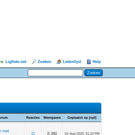
Ligfiets.net
Zoeken
Ledenlijst
Help
orum
Reacties
Weergaven
Geplaatst op
[
opl
]
n met
11
8.390
01-Aug-2025, 01:10 PM