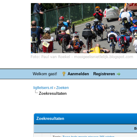
Welkom gast!
Aanmelden
Registreren
ligfietsers.nl
›
Zoeken
Zoekresultaten
Zoekresultaten
B