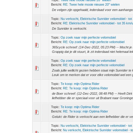
Topic:
Twee hele mooie nieuwe 20" wielen
Bericht:
RE: Twee hele mooie nieuwe 20" wielen
De velgen zijn opgehaald, inderdaad voor een aanhange
Topic:
Nu verkocht, Elektrische Sunrider velomobiel - to
Bericht:
RE: Elektrische Sunrider velomobiel - tot 35 km/u 
De Sunrider is verkocht.
Topic:
Op zoek naar mijn perfecte velomobiel
Bericht:
RE: Op zoek naar mijn perfecte velomobiel
365cycle schreef: (14-Dec-2022, 05:23 PM) -- Mocht je tr
Grappig dat je dit stuurt, ik zit inderdaad niet helemaal lek
Topic:
Op zoek naar mijn perfecte velomobiel
Bericht:
RE: Op zoek naar mijn perfecte velomobiel
Zoals jullie wellicht gezien hebben staat mijn Sunrider 
Leuk om te merken dat er voor elke velomobiel wel een g
Topic:
Te koop: mijn Optima Rider
Bericht:
RE: Te koop: mijn Optima Rider
de Boer schreef: (12-Dec-2022, 08:48 PM) -- Heeft Di
liefhebber die er speciaal voor uit Brabant naar Groninge
Topic:
Te koop: mijn Optima Rider
Bericht:
RE: Te koop: mijn Optima Rider
Gelukt: de Rider is verkocht aan een liefhebber die er v
Topic:
Nu verkocht, Elektrische Sunrider velomobiel - to
Bericht:
Nu verkocht, Elektrische Sunrider velomobiel - tot