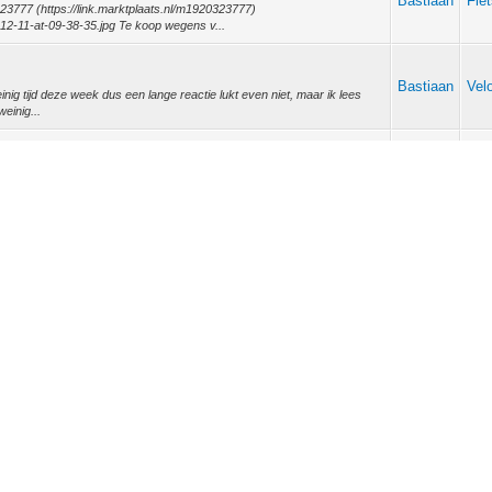
Bastiaan
Fie
323777 (https://link.marktplaats.nl/m1920323777)
2-11-at-09-38-35.jpg Te koop wegens v...
Bastiaan
Vel
einig tijd deze week dus een lange reactie lukt even niet, maar ik lees
weinig...
Bastiaan
Vel
uw/gele Bülk niet willen testen bij InterCitybike? -- Hij stond er
voor een testrit....
Bastiaan
Vel
zaam. Ik heb alles gelezen maar ook geprobeerd om een open blik te
 maar? :) We waren v...
Bastiaan
Vel
gen draadje. :) Een klein stukje historie Ik ben 'pas' 37, maar rijd al
n bij Wim...
Bastiaan
Vel
twoorden! Eigenlijk vond ik mijn vraag niet belangrijk genoeg voor een
nnenkort ev...