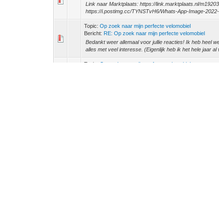
Link naar Marktplaats: https://link.marktplaats.nl/m1920
https://i.postimg.cc/TYNSTvH6/Whats-App-Image-2022-1
Topic:
Op zoek naar mijn perfecte velomobiel
Bericht:
RE: Op zoek naar mijn perfecte velomobiel
Bedankt weer allemaal voor jullie reacties! Ik heb heel w
alles met veel interesse. (Eigenlijk heb ik het hele jaar al 
Topic:
Op zoek naar mijn perfecte velomobiel
Bericht:
RE: Op zoek naar mijn perfecte velomobiel
John70 schreef: (04-Dec-2022, 05:51 PM) -- Had je de bla
inderdaad wel, maar hij was volgens mij niet beschikbaar 
Topic:
Op zoek naar mijn perfecte velomobiel
Bericht:
RE: Op zoek naar mijn perfecte velomobiel
Dank voor al jullie enthousiaste reacties! Leuk en leer
houden richting de testdag gisteren. Een verslagje dan
Topic:
Op zoek naar mijn perfecte velomobiel
Bericht:
Op zoek naar mijn perfecte velomobiel
Na aanmoediging in andermans topic start ik hierbij mijn ei
meer dan twintig jaar ligfiets. Mijn eerste ervaringen ware
Topic:
Mijn Milan SL MK7 060
Bericht:
RE: Mijn Milan SL MK7 060
Dank alvast voor jullie snelle, uitgebreide en heldere an
eigen topic, maar jullie vinden dus van wel. :) Ik ga er bi
Topic:
Mijn Milan SL MK7 060