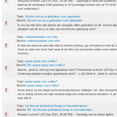
365cycle schreef: (28-Oct-2021, 02:28 PM) -- Spanning is nooit een probleem; 
laadt op de standaard USB spanning nl. 5V (sommige kunnen ook op 7V of 9V 
voor onderweg li...
Topic:
Stroom van accu gebruiken voor apparaten
Bericht:
Stroom van accu gebruiken voor apparaten
Ik zou op mijn trike mijn iphone als navigatie willen gebruiken en de stroom daa
aftappen van de accu; is daar een technische oplossing voor?
Topic:
onderhoudsbok voor trike
Bericht:
onderhoudsbok voor trike
Ik had een takel om aan mijn trike te kunnen werken; ga verhuizen en kan de tak
Zoek nu naar een soort ‘bok’ waar ik de trike zou op kunnen zetten voor onderh
voorkeu...
Topic:
power pacje voor e-bike?
Bericht:
RE: power pacje voor e-bike?
Moei ik , denk ik, wel erg veel appeltaart eten!? Fietsbennie schreef: (25-Nov-
Onderweg opladen terwijl je appeltaartje doet? -- L [hr] Moet ik , denk ik, wel erg
Topic:
power pacje voor e-bike?
Bericht:
power pacje voor e-bike?
Soms heb ik na een lange tocht onverwacht(meer hellingen etc. dan verwacht,
net te weinig stroom om mijn reisdoel enigszins ondersteund te bereiken. In de
auto heb ik ...
Topic:
Op bezoek bij Radical Design in Gasselternijveen
Bericht:
RE: Op bezoek bij Radical Design in Gasselternijve...
Roepers schreef: (30-Sep-2021, 06:28 PM) -- Vandaag met de kleine ligfiets