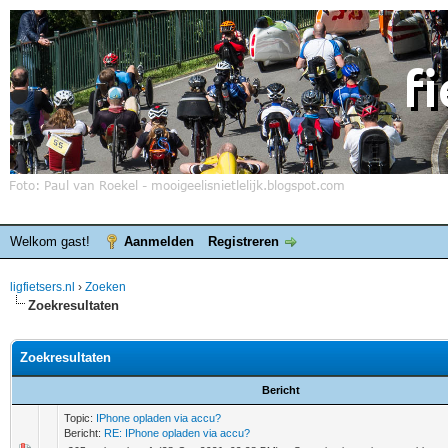
Welkom gast!
Aanmelden
Registreren
ligfietsers.nl
›
Zoeken
Zoekresultaten
Zoekresultaten
Bericht
Topic:
IPhone opladen via accu?
Bericht:
RE: IPhone opladen via accu?