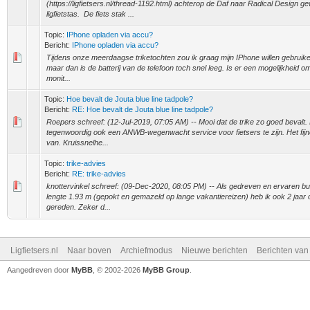
(https://ligfietsers.nl/thread-1192.html) achterop de Daf naar Radical Design 
ligfietstas. De fiets stak ...
Topic:
IPhone opladen via accu?
Bericht:
IPhone opladen via accu?
Tijdens onze meerdaagse triketochten zou ik graag mijn IPhone willen gebruike
maar dan is de batterij van de telefoon toch snel leeg. Is er een mogelijkheid o
monit...
Topic:
Hoe bevalt de Jouta blue line tadpole?
Bericht:
RE: Hoe bevalt de Jouta blue line tadpole?
Roepers schreef: (12-Jul-2019, 07:05 AM) -- Mooi dat de trike zo goed bevalt. 
tegenwoordig ook een ANWB-wegenwacht service voor fietsers te zijn. Het fijne
van. Kruissnelhe...
Topic:
trike-advies
Bericht:
RE: trike-advies
knottervinkel schreef: (09-Dec-2020, 08:05 PM) -- Als gedreven en ervaren buk
lengte 1.93 m (gepokt en gemazeld op lange vakantiereizen) heb ik ook 2 jaar
gereden. Zeker d...
Ligfietsers.nl
Naar boven
Archiefmodus
Nieuwe berichten
Berichten va
Aangedreven door
MyBB
, © 2002-2026
MyBB Group
.