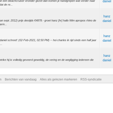
 van een Beachcruiser eronder gezet dan komen je handgrepen wat verder naar
daniel
at de re...
hanz
 van sept. 2012) prijs destijds €4878.- groet hanz [hr] hallo Wim apropos rhino de
daniel
arm...
hanz
aniel schreef: (02-Feb-2021, 02:50 PM) -- hoi charles ik rijd sinds een half jaar
daniel
...
hanz
ntrike hij is volledig geveerd geweldig, de vering en de wegligging iedereen die
daniel
n
Berichten van vandaag
Alles als gelezen markeren
RSS-syndicatie