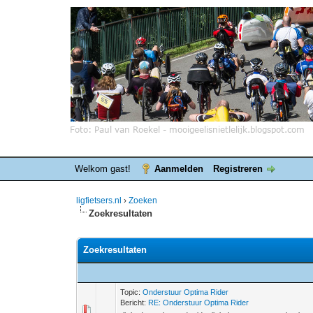
Welkom gast!
Aanmelden
Registreren
ligfietsers.nl
›
Zoeken
Zoekresultaten
Zoekresultaten
Topic:
Onderstuur Optima Rider
Bericht:
RE: Onderstuur Optima Rider