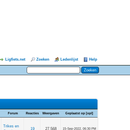
Ligfiets.net
Zoeken
Ledenlijst
Help
Forum
Reacties
Weergaven
Geplaatst op
[
opl
]
Trikes en
19
27.568
15-Sep-2022, 06:30 PM