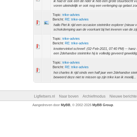
ik had er ook een de rider ik heb een grote stuurbocht
voren uiteindelijk er ook nog een verlenging op gelast zod
Topic:
trike-advies
Bericht:
RE: trike-advies
hallo Piet ik rijd een occasion steintrike explorer (nieuw
schokdemping aan de voorkant bij het inveren van de zij
Topic:
trike-advies
Bericht:
RE: trike-advies
knottervinkel schreef: (02-Feb-2021, 07:40 PM) -- hanz d
een 2dehandse steintrike hij is volledig geveerd geweldig
Topic:
trike-advies
Bericht:
RE: trike-advies
hoi charles ik rijd sinds een half jaar een 2dehandse stei
beweerd deze niet te missen op zijn trike kan ik moeilij...
Ligfietsers.nl
Naar boven
Archiefmodus
Nieuwe berichte
Aangedreven door
MyBB
, © 2002-2026
MyBB Group
.