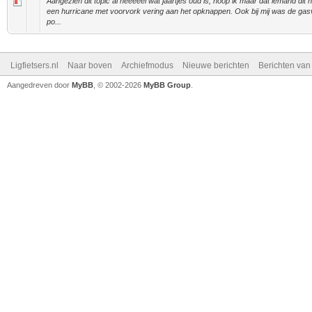
Aangezien dit topic al heeeeel wat jaartjes oud is, hoop ik maar dat iemand dit n
een hurricane met voorvork vering aan het opknappen. Ook bij mij was de gasv
po...
Ligfietsers.nl
Naar boven
Archiefmodus
Nieuwe berichten
Berichten va
Aangedreven door
MyBB
, © 2002-2026
MyBB Group
.