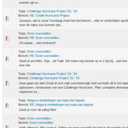
omtrek zijn er...
Topic:
Challenge Hurricane Project '21- '24
Bericht:
RE: Challe Hurricane Project
Jacques, dat is mooi! Voorlopig moet het wel lukken....mits er onderdelen opzi
voor de mijne zou kunnen zijn...
Topic:
Even voorstellen:
Bericht:
RE: Even voorstellen:
Oh wauw.....niet verkeerd!
Topic:
Even voorstellen:
Bericht:
RE: Even voorstellen:
Dank je wel Wim. Tsja....de Fujin. Die staat nog steeds op nr.1 bij mij....wat een h
was dat.
Topic:
Challenge Hurricane Project '21- '24
Bericht:
Challenge Hurricane Project '21- '24
Daar gaan we dan! Zoals ik al in mijn voorstelrondje had vermeld: dit is het topi
opbouwen, vernieuwen van een Challenge Hurricane. Plan: complete demonta
repareren en...
Topic:
Magura remleidingen op maat met nippels
Bericht:
RE: Magura remleidingen op maat met nippels
Dank je voor de uitleg Piet!
Topic:
Even voorstellen:
Bericht:
Even voorstellen:
Hallo allemaal, Mijn naam is Jeffrey en weer verzeild geraakt in de wereld van l