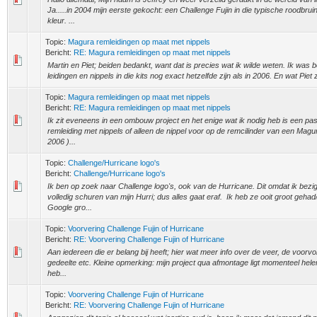
Ja.....in 2004 mijn eerste gekocht: een Challenge Fujin in die typische roodbru
kleur. ...
Topic:
Magura remleidingen op maat met nippels
Bericht:
RE: Magura remleidingen op maat met nippels
Martin en Piet; beiden bedankt, want dat is precies wat ik wilde weten. Ik was 
leidingen en nippels in die kits nog exact hetzelfde zijn als in 2006. En wat Piet 
Topic:
Magura remleidingen op maat met nippels
Bericht:
RE: Magura remleidingen op maat met nippels
Ik zit eveneens in een ombouw project en het enige wat ik nodig heb is een pa
remleiding met nippels of alleen de nippel voor op de remcilinder van een Magur
2006 )...
Topic:
Challenge/Hurricane logo's
Bericht:
Challenge/Hurricane logo's
Ik ben op zoek naar Challenge logo's, ook van de Hurricane. Dit omdat ik bezi
volledig schuren van mijn Hurri; dus alles gaat eraf. Ik heb ze ooit groot geha
Google gro...
Topic:
Voorvering Challenge Fujin of Hurricane
Bericht:
RE: Voorvering Challenge Fujin of Hurricane
Aan iedereen die er belang bij heeft; hier wat meer info over de veer, de voorvo
gedeelte etc. Kleine opmerking: mijn project qua afmontage ligt momenteel helem
heb...
Topic:
Voorvering Challenge Fujin of Hurricane
Bericht:
RE: Voorvering Challenge Fujin of Hurricane