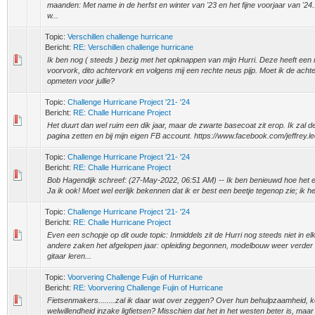
maanden: Met name in de herfst en winter van '23 en het fijne voorjaar van '24.
w...
Topic:
Verschillen challenge hurricane
Bericht:
RE: Verschillen challenge hurricane
Ik ben nog ( steeds ) bezig met het opknappen van mijn Hurri. Deze heeft ee
voorvork, dito achtervork en volgens mij een rechte neus pijp. Moet ik de ach
opmeten voor jullie?
Topic:
Challenge Hurricane Project '21- '24
Bericht:
RE: Challe Hurricane Project
Het duurt dan wel ruim een dik jaar, maar de zwarte basecoat zit erop. Ik zal d
pagina zetten en bij mijn eigen FB account. https://www.facebook.com/jeffrey.le
Topic:
Challenge Hurricane Project '21- '24
Bericht:
RE: Challe Hurricane Project
Bob Hagendijk schreef: (27-May-2022, 06:51 AM) -- Ik ben benieuwd hoe het eru
Ja ik ook! Moet wel eerlijk bekennen dat ik er best een beetje tegenop zie; ik he
Topic:
Challenge Hurricane Project '21- '24
Bericht:
RE: Challe Hurricane Project
Even een schopje op dit oude topic: Inmiddels zit de Hurri nog steeds niet in 
andere zaken het afgelopen jaar: opleiding begonnen, modelbouw weer verder 
gitaar leren...
Topic:
Voorvering Challenge Fujin of Hurricane
Bericht:
RE: Voorvering Challenge Fujin of Hurricane
Fietsenmakers........zal ik daar wat over zeggen? Over hun behulpzaamheid, k
welwillendheid inzake ligfietsen? Misschien dat het in het westen beter is, maar 