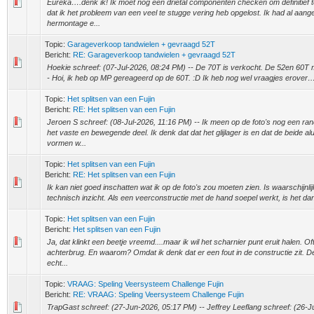
Eureka….denk ik! Ik moet nog een drietal componenten checken om definitief
dat ik het probleem van een veel te stugge vering heb opgelost. Ik had al aan
hermontage e...
Topic:
Garageverkoop tandwielen + gevraagd 52T
Bericht:
RE: Garageverkoop tandwielen + gevraagd 52T
Hoekie schreef: (07-Jul-2026, 08:24 PM) -- De 70T is verkocht. De 52en 60T m
- Hoi, ik heb op MP gereageerd op de 60T. :D Ik heb nog wel vraagjes erover
Topic:
Het splitsen van een Fujin
Bericht:
RE: Het splitsen van een Fujin
Jeroen S schreef: (08-Jul-2026, 11:16 PM) -- Ik meen op de foto's nog een ran
het vaste en bewegende deel. Ik denk dat dat het glijlager is en dat de beide a
vormen w...
Topic:
Het splitsen van een Fujin
Bericht:
RE: Het splitsen van een Fujin
Ik kan niet goed inschatten wat ik op de foto's zou moeten zien. Is waarschijnli
technisch inzicht. Als een veerconstructie met de hand soepel werkt, is het dan n
Topic:
Het splitsen van een Fujin
Bericht:
Het splitsen van een Fujin
Ja, dat klinkt een beetje vreemd....maar ik wil het scharnier punt eruit halen. Of
achterbrug. En waarom? Omdat ik denk dat er een fout in de constructie zit. D
echt...
Topic:
VRAAG: Speling Veersysteem Challenge Fujin
Bericht:
RE: VRAAG: Speling Veersysteem Challenge Fujin
TrapGast schreef: (27-Jun-2026, 05:17 PM) -- Jeffrey Leeflang schreef: (26-