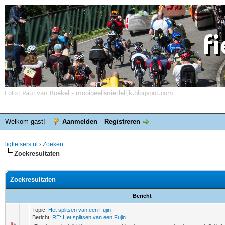
Welkom gast!
Aanmelden
Registreren
ligfietsers.nl
›
Zoeken
Zoekresultaten
Zoekresultaten
Bericht
Topic:
Het splitsen van een Fujin
Bericht:
RE: Het splitsen van een Fujin