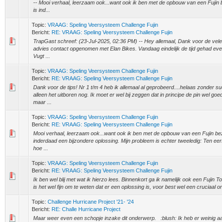
-- Mooi verhaal, leerzaam ook...want ook ik ben met de opbouw van een Fujin b
is ind...
Topic:
VRAAG: Speling Veersysteem Challenge Fujin
Bericht:
RE: VRAAG: Speling Veersysteem Challenge Fujin
TrapGast schreef: (23-Jul-2025, 02:36 PM) -- Hey allemaal, Dank voor de vele i
advies contact opgenomen met Elan Bikes. Vandaag eindelijk de tijd gehad e
Vugt ...
Topic:
VRAAG: Speling Veersysteem Challenge Fujin
Bericht:
RE: VRAAG: Speling Veersysteem Challenge Fujin
Dank voor de tips! Nr 1 t/m 4 heb ik allemaal al geprobeerd....helaas zonder s
alleen het uitboren nog. Ik moet er wel bij zeggen dat in principe de pin wel goed 
maar ...
Topic:
VRAAG: Speling Veersysteem Challenge Fujin
Bericht:
RE: VRAAG: Speling Veersysteem Challenge Fujin
Mooi verhaal, leerzaam ook...want ook ik ben met de opbouw van een Fujin bezi
inderdaad een bijzondere oplossing. Mijn probleem is echter tweeledig: Ten eers
hoe ...
Topic:
VRAAG: Speling Veersysteem Challenge Fujin
Bericht:
RE: VRAAG: Speling Veersysteem Challenge Fujin
Ik ben wel blij met wat ik hierzo lees. Binnenkort ga ik namelijk ook een Fujin 
is het wel fijn om te weten dat er een oplossing is, voor best wel een cruciaal on
Topic:
Challenge Hurricane Project '21- '24
Bericht:
RE: Challe Hurricane Project
Maar weer even een schopje inzake dit onderwerp. :blush: Ik heb er weinig 