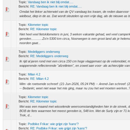
Topic:
Vandaag ben ik niet blij omdat.....
Bericht:
RE: Vandaag ben ik niet blij omdat.....
Omdat het linker achterwiel van de QV vandaag los kwam, de reden daarvoo
wielbout, diep in de as. Dat wordt sleutelen op een vrije dag, als de nieuwe as b
Topic:
Kilometer topic
Bericht:
RE: Kilometer topic
Niet heel veel fietskilometers in juni, 3 weken vakantie gehad, wel veel camper
gereden.............Zo'n 5300 km circa, Noorwegen is een groot land als je helem
noorden gaat...
Topic:
Medeliggers onderweg
Bericht:
RE: Medeliggers onderweg
Ik rijd al jaren rond met een circa 150 cm hoge vlaggemast op de velomobiel, m
wapperende reflecterende "afzetlinten", en zowel aan voor- als achterzijde van
Topic:
Milan 4.2
Bericht:
RE: Milan 4.2
Wim -de roetsende schreef: (21-Jun-2026, 05:24 PM) -- Arend-Jan schreef: (
-- Bedankt, weet niet waar het mis ging, maar nu zou het wel moeten werken..? --
Topic:
Kilometer topic
Bericht:
RE: Kilometer topic
Mei was een maand met wisselende weersomstandigheden hier in de streek, d
BOB de fiets waarmee het meest gereden is, 548 km. Met de Surly zijn er 71 k
Trek, d...
Topic:
Podbike Frikar: wie grijpt zijn 'kans'?
Bericht:
RE: Podbike Frikar: wie grijpt zijn 'kans'?