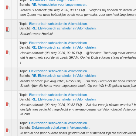
Topic:
Velomobielen voor lange mensen.
Bericht:
RE: Velomobielen voor lange mensen.
Jeroen S schreef: (04-Aug-2026, 08:17 PM) -- Volgens mij hadden de heren va
een Quest met twee bobbeltjes op de neus gemaakt, voor een heel lang iemand. -
Topic:
Elektronisch schakelen in Velomobielen.
Bericht:
RE: Elektronisch schakelen in Velomobielen.
Bedankt weer Hoekie!
Topic:
Elektronisch schakelen in Velomobielen.
Bericht:
RE: Elektronisch schakelen in Velomobielen.
Hoekie schreef: (03-Aug-2026, 02:10 PM) -- @Bobslee. Toch nog maar even sp
dat je aan merk spul denkt zoals SRAM. Op het Duitse forum staan al verhale
j...
Topic:
Elektronisch schakelen in Velomobielen.
Bericht:
RE: Elektronisch schakelen in Velomobielen.
arnoldl schreef: (02-Aug-2026, 07:22 PM) -- Ha Bob, Geen eerste hand ervari
Snoek rijder die het er weer uitgesloopt heeft. Op een Wk in Engeland twee jaa
Topic:
Elektronisch schakelen in Velomobielen.
Bericht:
RE: Elektronisch schakelen in Velomobielen.
Hoekie schreef: (02-Aug-2026, 02:52 PM) -- Zal dan voor je nieuwe worden? 
destijds aan gedacht, nagedacht en navraag gedaan bij Velomobiel.nl. Antwoord
IK zou ...
Topic:
Elektronisch schakelen in Velomobielen.
Bericht:
Elektronisch schakelen in Velomobielen.
Ik heb in een paar oudere posts gelezen dat er al mensen zijn die met elektroni