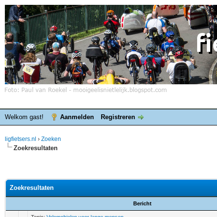
Welkom gast!
Aanmelden
Registreren
ligfietsers.nl
›
Zoeken
Zoekresultaten
Zoekresultaten
Bericht