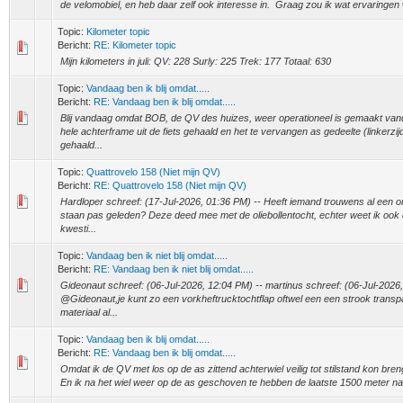
de velomobiel, en heb daar zelf ook interesse in. Graag zou ik wat ervaringen wi
Topic:
Kilometer topic
Bericht:
RE: Kilometer topic
Mijn kilometers in juli: QV: 228 Surly: 225 Trek: 177 Totaal: 630
Topic:
Vandaag ben ik blij omdat.....
Bericht:
RE: Vandaag ben ik blij omdat.....
Blij vandaag omdat BOB, de QV des huizes, weer operationeel is gemaakt va
hele achterframe uit de fiets gehaald en het te vervangen as gedeelte (linkerzijd
gehaald...
Topic:
Quattrovelo 158 (Niet mijn QV)
Bericht:
RE: Quattrovelo 158 (Niet mijn QV)
Hardloper schreef: (17-Jul-2026, 01:36 PM) -- Heeft iemand trouwens al een o
staan pas geleden? Deze deed mee met de oliebollentocht, echter weet ik ook 
kwesti...
Topic:
Vandaag ben ik niet blij omdat.....
Bericht:
RE: Vandaag ben ik niet blij omdat.....
Gideonaut schreef: (06-Jul-2026, 12:04 PM) -- martinus schreef: (06-Jul-2026,
@Gideonaut,je kunt zo een vorkheftrucktochtflap oftwel een een strook transp
materiaal al...
Topic:
Vandaag ben ik blij omdat.....
Bericht:
RE: Vandaag ben ik blij omdat.....
Omdat ik de QV met los op de as zittend achterwiel veilig tot stilstand kon breng
En ik na het wiel weer op de as geschoven te hebben de laatste 1500 meter naar 