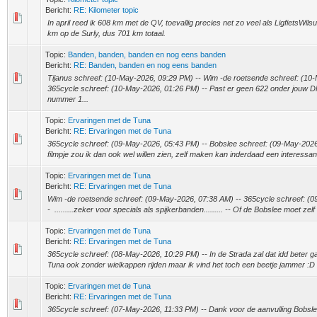
Bericht:
RE: Kilometer topic
In april reed ik 608 km met de QV, toevallig precies net zo veel als LigfietsWi
km op de Surly, dus 701 km totaal.
Topic:
Banden, banden, banden en nog eens banden
Bericht:
RE: Banden, banden en nog eens banden
Tijanus schreef: (10-May-2026, 09:29 PM) -- Wim -de roetsende schreef: (10
365cycle schreef: (10-May-2026, 01:26 PM) -- Past er geen 622 onder jouw D
nummer 1...
Topic:
Ervaringen met de Tuna
Bericht:
RE: Ervaringen met de Tuna
365cycle schreef: (09-May-2026, 05:43 PM) -- Bobslee schreef: (09-May-2026
filmpje zou ik dan ook wel willen zien, zelf maken kan inderdaad een interessante op
Topic:
Ervaringen met de Tuna
Bericht:
RE: Ervaringen met de Tuna
Wim -de roetsende schreef: (09-May-2026, 07:38 AM) -- 365cycle schreef: (0
- .........zeker voor specials als spijkerbanden......... -- Of de Bobslee moet zelf
Topic:
Ervaringen met de Tuna
Bericht:
RE: Ervaringen met de Tuna
365cycle schreef: (08-May-2026, 10:29 PM) -- In de Strada zal dat idd beter 
Tuna ook zonder wielkappen rijden maar ik vind het toch een beetje jammer :D --
Topic:
Ervaringen met de Tuna
Bericht:
RE: Ervaringen met de Tuna
365cycle schreef: (07-May-2026, 11:33 PM) -- Dank voor de aanvulling Bobsle