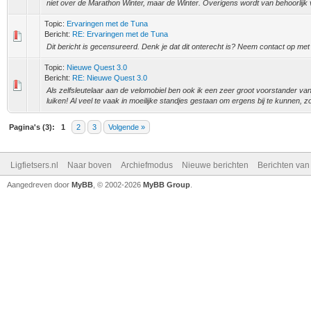
niet over de Marathon Winter, maar de Winter. Overigens wordt van behoorlijk v
Topic:
Ervaringen met de Tuna
Bericht:
RE: Ervaringen met de Tuna
Dit bericht is gecensureerd. Denk je dat dit onterecht is? Neem contact op me
Topic:
Nieuwe Quest 3.0
Bericht:
RE: Nieuwe Quest 3.0
Als zelfsleutelaar aan de velomobiel ben ook ik een zeer groot voorstander van
luiken! Al veel te vaak in moeilijke standjes gestaan om ergens bij te kunnen, zo
Pagina's (3):
1
2
3
Volgende »
Ligfietsers.nl
Naar boven
Archiefmodus
Nieuwe berichten
Berichten va
Aangedreven door
MyBB
, © 2002-2026
MyBB Group
.