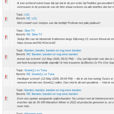
Ik kan achteraf enkel maar blij zijn dat ik de pre-order bij Podbike gecancelled 
vertrouwen in de productie van de fiets totaal verloren na alle beloftes dat het 
Topic:
LOL
Bericht:
RE: LOL
Wel creatief voor meisjes van die leeftijd! Proficiat met jullie jubileum!
Topic:
Slow TV
Bericht:
RE: Slow TV
Stukje film van de bloeiende fruitbomen langs Rijksweg 13, tussen Kinsarvik en
https://youtu.be/0XLHOeLhcbE
Topic:
Banden, banden, banden en nog eens banden
Bericht:
RE: Banden, banden en nog eens banden
Arend-Jan schreef: (12-May-2026, 09:01 PM) -- Ow, wel bijzonder ook dat ze die
wel heel keurig/vriendelijk eigenlijk! Ik heb trouwens bij BikeInn 2x Pro One Su
Topic:
Snoek(L) vs Tuna
Bericht:
RE: Snoek(L) vs Tuna
Hardloper schreef: (12-May-2026, 09:04 PM) -- Als ik zie hoe weinig Tuna's er
mensen wel niet een Snoek(L) willen. Dan vind ik dit wel opvallend. -- Heb ik no
Topic:
Banden, banden, banden en nog eens banden
Bericht:
RE: Banden, banden en nog eens banden
Even een update aangaande spijkerbanden: Na contact met de klantenservic
erachter dat de 30-349 Marathon Winter in 2022 uit productie genomen is, en 
meer heb...
Topic:
Kilometer topic