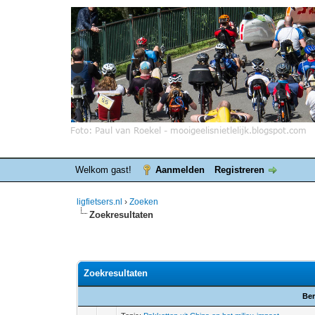
Welkom gast!
Aanmelden
Registreren
ligfietsers.nl
›
Zoeken
Zoekresultaten
Zoekresultaten
Ber