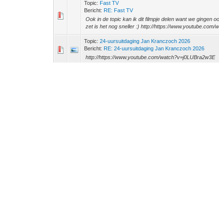
Topic:
Fast TV
Bericht:
RE: Fast TV
Ook in de topic kan ik dit filmpje delen want we gingen 
zet is het nog sneller :) http://https://www.youtube.com
Topic:
24-uursuitdaging Jan Kranczoch 2026
Bericht:
RE: 24-uursuitdaging Jan Kranczoch 2026
http://https://www.youtube.com/watch?v=j0LUBra2w3E
Topic:
24-uursuitdaging Jan Kranczoch 2026
Bericht:
RE: 24-uursuitdaging Jan Kranczoch 2026
365cycle schreef: (18-May-2026, 05:17 PM) -- Zomaar 
precies geholpen? Hoe lang houdt die accu het vol? -- de
Topic:
24-uursuitdaging Jan Kranczoch 2026
Bericht:
RE: 24-uursuitdaging Jan Kranczoch 2026
Ja ik heb inderdaad vals gespeeld. Maar ook om te laten
ze kunnen fietsen. Maar ik weet van mijzelf ook dat ik nie
Topic:
Vandaag ben ik niet blij omdat.....
Bericht:
RE: Vandaag ben ik niet blij omdat.....
Gisteren was ik niet blij Doordat een usb kabel in de fiet
wat raars en een moment later liep de fiets vol met rook. D
Topic:
Ketting eraf oplossing QV
Bericht:
RE: Ketting eraf oplossing QV
ik heb een rohloff naaf erin zitten. mits ik het goed schrij
Topic:
Medeliggers onderweg