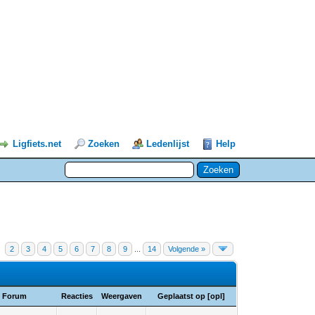
Ligfiets.net
Zoeken
Ledenlijst
Help
2
3
4
5
6
7
8
9
...
14
Volgende »
Forum
Reacties
Weergaven
Geplaatst op
[
opl
]