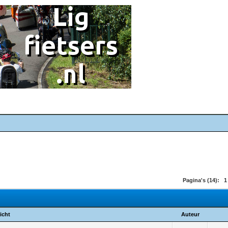
Pagina's (14):
1
icht
Auteur