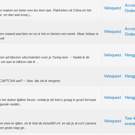
Acces
Veloquest
n maken we beter een los item aan. Pakketten uit China en het
Onder
ee. en dan wat koop j...
Acces
Veloquest
en maand wachten en nu is het er binnen een week. Maar helaas is
Onder
wil.
Veloquest
Hang
n ad-blocker uitschakelen voor je Turing-test. -- Nadat ik de
om aan te klikken dat ik ...
Veloquest
Hang
 CAPTCHA wel? -- Nee. die zie ik nergens.
Veloquest
Hang
 het duitse ligfiets forum. omdat je de foto's graag in groot formaat
lgende meldin...
Toer 
Veloquest
 mee te rijden. en ik heb de insta360 x4. en als je al zo'n camera
even
een grote stap ge...