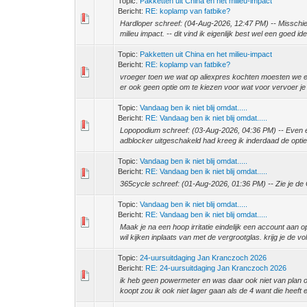
Topic:
Pakketten uit China en het milieu-impact
Bericht:
RE: koplamp van fatbike?
Hardloper schreef: (04-Aug-2026, 12:47 PM) -- Misschie
milieu impact. -- dit vind ik eigenlijk best wel een goed id
Topic:
Pakketten uit China en het milieu-impact
Bericht:
RE: koplamp van fatbike?
vroeger toen we wat op aliexpres kochten moesten we e
er ook geen optie om te kiezen voor wat voor vervoer je 
Topic:
Vandaag ben ik niet blij omdat.....
Bericht:
RE: Vandaag ben ik niet blij omdat.....
Lopopodium schreef: (03-Aug-2026, 04:36 PM) -- Even ee
adblocker uitgeschakeld had kreeg ik inderdaad de optie 
Topic:
Vandaag ben ik niet blij omdat.....
Bericht:
RE: Vandaag ben ik niet blij omdat.....
365cycle schreef: (01-Aug-2026, 01:36 PM) -- Zie je de
Topic:
Vandaag ben ik niet blij omdat.....
Bericht:
RE: Vandaag ben ik niet blij omdat.....
Maak je na een hoop irritatie eindelijk een account aan op
wil kijken inplaats van met de vergrootglas. krijg je de vo
Topic:
24-uursuitdaging Jan Kranczoch 2026
Bericht:
RE: 24-uursuitdaging Jan Kranczoch 2026
ik heb geen powermeter en was daar ook niet van plan om
koopt zou ik ook niet lager gaan als de 4 want die heeft 