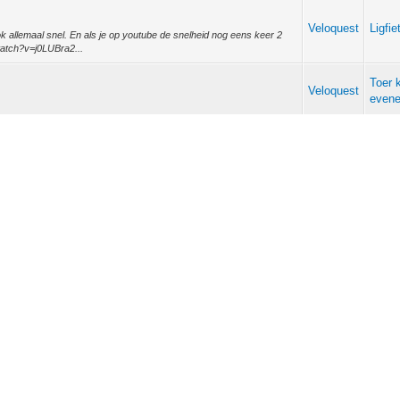
Veloquest
Ligfie
ook allemaal snel. En als je op youtube de snelheid nog eens keer 2
/watch?v=j0LUBra2...
Toer 
Veloquest
even
Toer 
Veloquest
even benieuwd @Veloquest: Hoeveel heeft die ondersteuning je
even
 ondersteuning helpt mij ten...
Toer 
Veloquest
 zien hoe knap het is van boyd En de rest natuurlijk hoe hard en ver
even
t de sterkste ben...
Veloquest
Hang
s in de brand ging. ik was dus aan het fietsen en toen rook ik eerst
us ik vol in ...
Veloquest
Velom
f dus ik heb nooit last van de ketting.