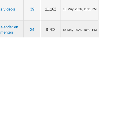
ts video's
39
11.162
18-May-2026, 11:11 PM
kalender en
34
8.703
18-May-2026, 10:52 PM
ementen
kalender en
34
8.703
18-May-2026, 09:02 PM
ementen
kalender en
34
8.703
18-May-2026, 04:55 PM
ementen
plek
3.644
3.294.517
24-Apr-2026, 07:35 PM
obielen
25
8.177
07-Mar-2026, 12:08 AM