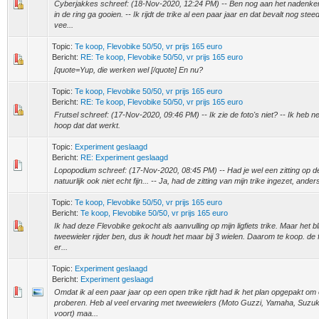
Cyberjakkes schreef: (18-Nov-2020, 12:24 PM) -- Ben nog aan het nadenken
in de ring ga gooien. -- Ik rijdt de trike al een paar jaar en dat bevalt nog st
vee...
Topic:
Te koop, Flevobike 50/50, vr prijs 165 euro
Bericht:
RE: Te koop, Flevobike 50/50, vr prijs 165 euro
[quote=Yup, die werken wel [/quote] En nu?
Topic:
Te koop, Flevobike 50/50, vr prijs 165 euro
Bericht:
RE: Te koop, Flevobike 50/50, vr prijs 165 euro
Frutsel schreef: (17-Nov-2020, 09:46 PM) -- Ik zie de foto's niet? -- Ik heb net
hoop dat dat werkt.
Topic:
Experiment geslaagd
Bericht:
RE: Experiment geslaagd
Lopopodium schreef: (17-Nov-2020, 08:45 PM) -- Had je wel een zitting op de
natuurlijk ook niet echt fijn... -- Ja, had de zitting van mijn trike ingezet, ander
Topic:
Te koop, Flevobike 50/50, vr prijs 165 euro
Bericht:
Te koop, Flevobike 50/50, vr prijs 165 euro
Ik had deze Flevobike gekocht als aanvulling op mijn ligfiets trike. Maar het bli
tweewieler rijder ben, dus ik houdt het maar bij 3 wielen. Daarom te koop. de f
er...
Topic:
Experiment geslaagd
Bericht:
Experiment geslaagd
Omdat ik al een paar jaar op een open trike rijdt had ik het plan opgepakt om
proberen. Heb al veel ervaring met tweewielers (Moto Guzzi, Yamaha, Suzu
voort) maa...