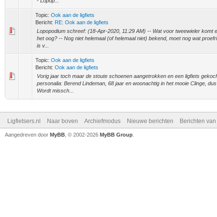
- Lopop...
Topic:
Ook aan de ligfiets
Bericht:
RE: Ook aan de ligfiets
Lopopodium schreef: (18-Apr-2020, 11:29 AM) -- Wat voor tweewieler komt er 
het oog? -- Nog niet helemaal (of helemaal niet) bekend, moet nog wat proefr
is v...
Topic:
Ook aan de ligfiets
Bericht:
Ook aan de ligfiets
Vorig jaar toch maar de stoute schoenen aangetrokken en een ligfiets gekoc
personalia: Berend Lindeman, 68 jaar en woonachtig in het mooie Clinge, d
Wordt missch...
Ligfietsers.nl
Naar boven
Archiefmodus
Nieuwe berichten
Berichten va
Aangedreven door
MyBB
, © 2002-2026
MyBB Group
.