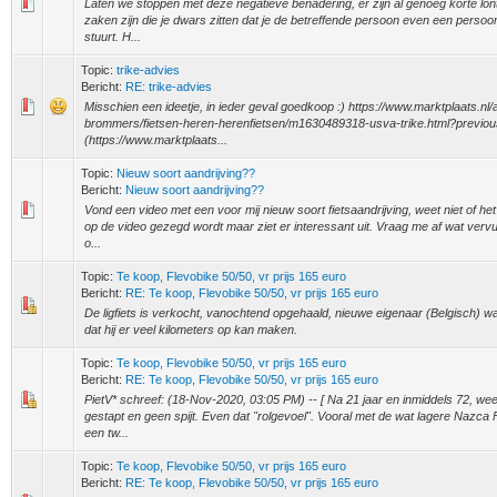
Laten we stoppen met deze negatieve benadering, er zijn al genoeg korte lontj
zaken zijn die je dwars zitten dat je de betreffende persoon even een persoo
stuurt. H...
Topic:
trike-advies
Bericht:
RE: trike-advies
Misschien een ideetje, in ieder geval goedkoop :) https://www.marktplaats.nl/a
brommers/fietsen-heren-herenfietsen/m1630489318-usva-trike.html?previ
(https://www.marktplaats...
Topic:
Nieuw soort aandrijving??
Bericht:
Nieuw soort aandrijving??
Vond een video met een voor mij nieuw soort fietsaandrijving, weet niet of het
op de video gezegd wordt maar ziet er interessant uit. Vraag me af wat vervui
o...
Topic:
Te koop, Flevobike 50/50, vr prijs 165 euro
Bericht:
RE: Te koop, Flevobike 50/50, vr prijs 165 euro
De ligfiets is verkocht, vanochtend opgehaald, nieuwe eigenaar (Belgisch) wa
dat hij er veel kilometers op kan maken.
Topic:
Te koop, Flevobike 50/50, vr prijs 165 euro
Bericht:
RE: Te koop, Flevobike 50/50, vr prijs 165 euro
PietV* schreef: (18-Nov-2020, 03:05 PM) -- [ Na 21 jaar en inmiddels 72, we
gestapt en geen spijt. Even dat "rolgevoel". Vooral met de wat lagere Nazca 
een tw...
Topic:
Te koop, Flevobike 50/50, vr prijs 165 euro
Bericht:
RE: Te koop, Flevobike 50/50, vr prijs 165 euro