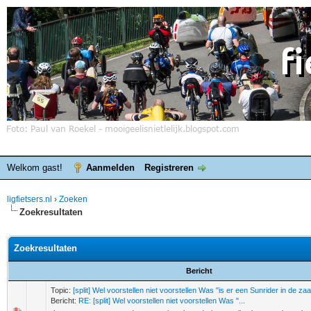
Welkom gast!
Aanmelden
Registreren
ligfietsers.nl
›
Zoeken
Zoekresultaten
Zoekresultaten
Bericht
Topic:
[split] Wel voorstellen niet voorstellen Was "is er een Sunrider in de zaa
Bericht:
RE: [split] Wel voorstellen niet voorstellen Was "...