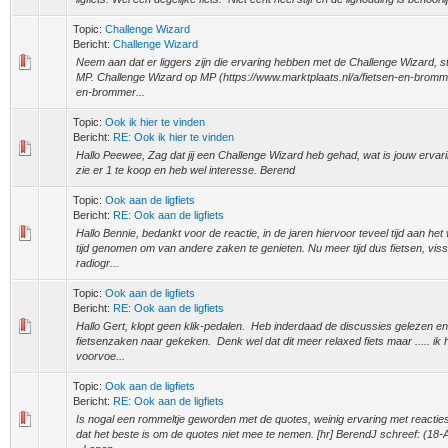
Topic:
Challenge Wizard
Bericht:
Challenge Wizard
Neem aan dat er liggers zijn die ervaring hebben met de Challenge Wizard, st
MP. Challenge Wizard op MP (https://www.marktplaats.nl/a/fietsen-en-bromme
en-brommer...
Topic:
Ook ik hier te vinden
Bericht:
RE: Ook ik hier te vinden
Hallo Peewee, Zag dat jij een Challenge Wizard heb gehad, wat is jouw ervari
zie er 1 te koop en heb wel interesse. Berend
Topic:
Ook aan de ligfiets
Bericht:
RE: Ook aan de ligfiets
Hallo Bennie, bedankt voor de reactie, in de jaren hiervoor teveel tijd aan he
tijd genomen om van andere zaken te genieten. Nu meer tijd dus fietsen, viss
radiogr...
Topic:
Ook aan de ligfiets
Bericht:
RE: Ook aan de ligfiets
Hallo Gert, klopt geen klik-pedalen. Heb inderdaad de discussies gelezen en 
fietsenzaken naar gekeken. Denk wel dat dit meer relaxed fiets maar ..... ik
voorvoe...
Topic:
Ook aan de ligfiets
Bericht:
RE: Ook aan de ligfiets
Is nogal een rommeltje geworden met de quotes, weinig ervaring met reacti
dat het beste is om de quotes niet mee te nemen. [hr] BerendJ schreef: (18-