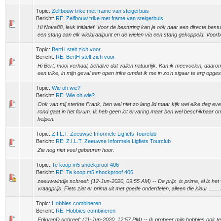
Topic:
Zelfbouw trike met frame van steigerbuis
Bericht:
RE: Zelfbouw trike met frame van steigerbuis
Hi Nova88, leuk initiatief. Voor de besturing kan je ook naar een directe best
een stang aan elk wieldraaipunt en de wielen via een stang gekoppeld. Voorbee
Topic:
BertH stelt zich voor
Bericht:
RE: BertH stelt zich voor
Hi Bert, mooi verhaal, behalve dat vallen natuurlijk. Kan ik meevoelen, daarom
een trike, in mijn geval een open trike omdat ik me in zo'n sigaar te erg opges
Topic:
Wie oh wie?
Bericht:
RE: Wie oh wie?
Ook van mij sterkte Frank, ben wel niet zo lang lid maar kijk wel elke dag ev
rond gaat in het forum. Ik heb geen ict ervaring maar ben wel beschikbaar o
helpen.
Topic:
Z.I.L.T. Zeeuwse Informele Ligfiets Tourclub
Bericht:
RE: Z.I.L.T. Zeeuwse Informele Ligfiets Tourclub
Zie nog niet veel gebeuren hoor.
Topic:
Te koop m5 shockproof 406
Bericht:
RE: Te koop m5 shockproof 406
zeeuwwindje schreef: (12-Jun-2020, 09:55 AM) -- De prijs is prima, al is het 
vraagprijs. Fiets ziet er prima uit met goede onderdelen, alleen die kleur .......
Topic:
Hobbies combineren
Bericht:
RE: Hobbies combineren
ErikvanD schreef: (11-Jun-2020, 12:57 PM) -- Ik probeer mijn hobbies ook te