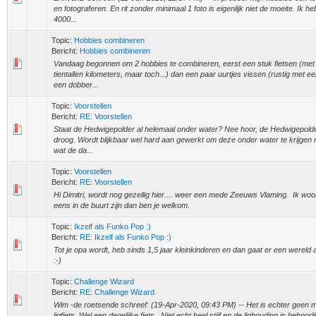
en fotograferen. En rit zonder minimaal 1 foto is eigenlijk niet de moeite. Ik 
4000...
Topic:
Hobbies combineren
Bericht:
Hobbies combineren
Vandaag begonnen om 2 hobbies te combineren, eerst een stuk fietsen (met 
tientallen kilometers, maar toch...) dan een paar uurtjes vissen (rustig met e
een dobber...
Topic:
Voorstellen
Bericht:
RE: Voorstellen
Staat de Hedwigepolder al helemaal onder water? Nee hoor, de Hedwigepolde
droog. Wordt blijkbaar wel hard aan gewerkt om deze onder water te krijgen 
wat de da...
Topic:
Voorstellen
Bericht:
RE: Voorstellen
Hi Dimitri, wordt nog gezellig hier.... weer een mede Zeeuws Vlaming. Ik woon
eens in de buurt zijn dan ben je welkom.
Topic:
Ikzelf als Funko Pop :)
Bericht:
RE: Ikzelf als Funko Pop :)
Tot je opa wordt, heb sinds 1,5 jaar kleinkinderen en dan gaat er een werel
:-)
Topic:
Challenge Wizard
Bericht:
RE: Challenge Wizard
Wim -de roetsende schreef: (19-Apr-2020, 09:43 PM) -- Het is echter geen m
ligfiets. Wel een degelijke fiets. Niet echt heel stijf en de lighouding is behoorli