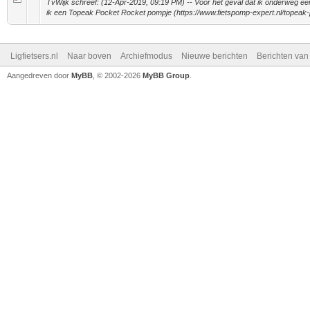
TvWijk schreef: (12-Apr-2019, 09:19 PM) -- Voor het geval dat ik onderweg e
ik een Topeak Pocket Rocket pompje (https://www.fietspomp-expert.nl/topeak-
Ligfietsers.nl
Naar boven
Archiefmodus
Nieuwe berichten
Berichten va
Aangedreven door
MyBB
, © 2002-2026
MyBB Group
.