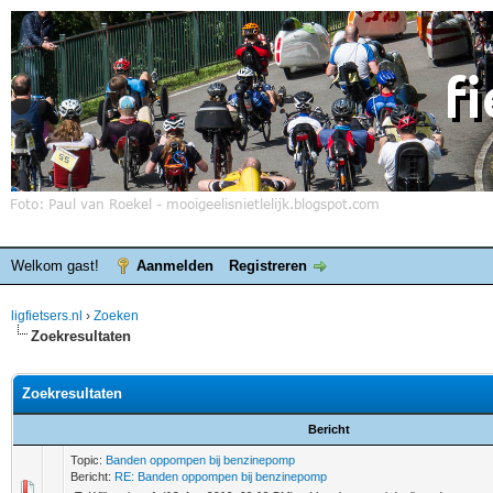
Welkom gast!
Aanmelden
Registreren
ligfietsers.nl
›
Zoeken
Zoekresultaten
Zoekresultaten
Bericht
Topic:
Banden oppompen bij benzinepomp
Bericht:
RE: Banden oppompen bij benzinepomp