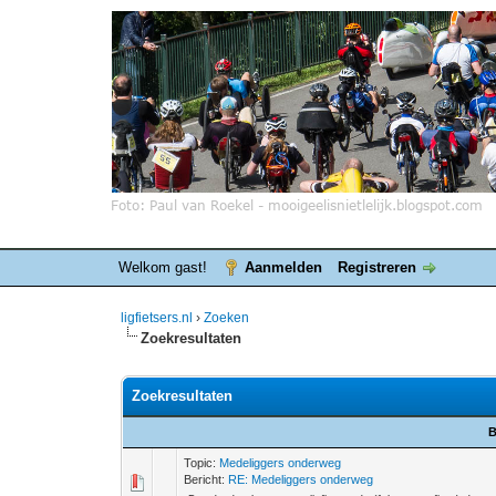
Welkom gast!
Aanmelden
Registreren
ligfietsers.nl
›
Zoeken
Zoekresultaten
Zoekresultaten
B
Topic:
Medeliggers onderweg
Bericht:
RE: Medeliggers onderweg