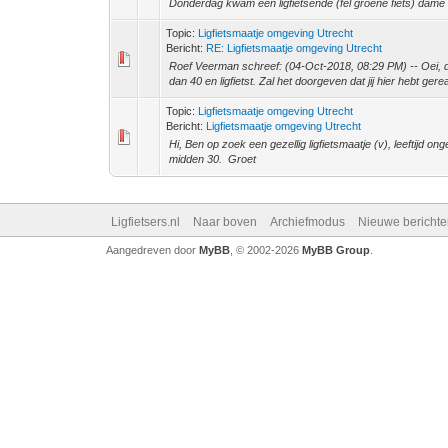
Donderdag kwam een ligfietsende (fel groene fiets) dame m
Topic:
Ligfietsmaatje omgeving Utrecht
Bericht:
RE: Ligfietsmaatje omgeving Utrecht
Roef Veerman schreef: (04-Oct-2018, 08:29 PM) -- Oei, dat
dan 40 en ligfietst. Zal het doorgeven dat jij hier hebt gere
Topic:
Ligfietsmaatje omgeving Utrecht
Bericht:
Ligfietsmaatje omgeving Utrecht
Hi, Ben op zoek een gezellig ligfietsmaatje (v), leeftijd on
midden 30. Groet
Ligfietsers.nl
Naar boven
Archiefmodus
Nieuwe berichte
Aangedreven door
MyBB
, © 2002-2026
MyBB Group
.