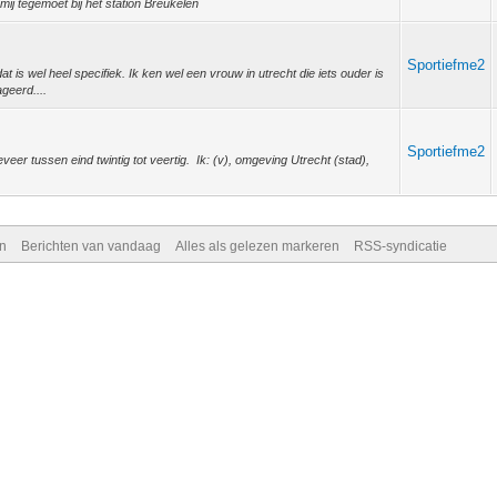
ij tegemoet bij het station Breukelen
Sportiefme2
 is wel heel specifiek. Ik ken wel een vrouw in utrecht die iets ouder is
ageerd....
Sportiefme2
geveer tussen eind twintig tot veertig. Ik: (v), omgeving Utrecht (stad),
n
Berichten van vandaag
Alles als gelezen markeren
RSS-syndicatie